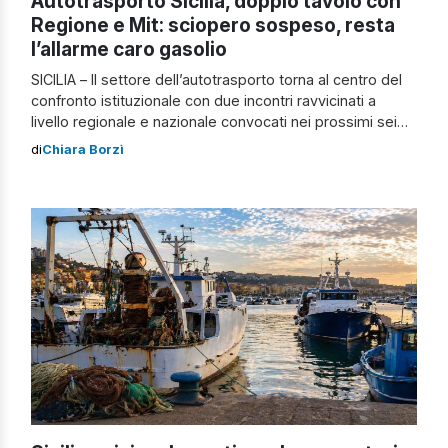
Autotrasporto Sicilia, doppio tavolo con
Regione e Mit: sciopero sospeso, resta
l’allarme caro gasolio
SICILIA – Il settore dell’autotrasporto torna al centro del
confronto istituzionale con due incontri ravvicinati a
livello regionale e nazionale convocati nei prossimi sei
giorni. Il primo appuntamento è stato fissato dalla
di
Chiara Borzì
Regione Siciliana. L’assessore alle Infrastrutture
Alessandro Aricò ha convocato la Consulta regionale per
l’autotrasporto e la logistica giorno 16, alle 17.30, a
Palermo. […]