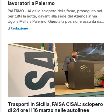
lavoratori a Palermo
PALERMO – Al via lo sciopero della fame, proseguito poi
per tutta la notte, davanti alla sede dell’Azienda in via
Ugo la Malfa a Palermo. Questa la posizione assunta da
trenta lavoratori dell’Ast, tra interinali e autisti. Ast, trenta
di
Redazione
lavoratori annunciano lo sciopero Gli interinali che dal 31
marzo saranno licenziati chiedono il mantenimento del
[…]
Trasporti in Sicilia, FAISA CISAL: sciopero
di 24 ore il 16 marzo nelle autolinee