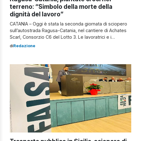
terreno: “Simbolo della morte della
dignità del lavoro”
CATANIA – Oggi è stata la seconda giornata di sciopero
sull’autostrada Ragusa-Catania, nel cantiere di Achates
Scarl, Consorzio C6 del Lotto 3. Le lavoratrici e i
lavoratori hanno deciso di scioperare per denunciare una
di
Redazione
situazione ormai intollerabile: è da tre mesi ormai che
non percepiscono lo stipendio che gli spetterebbe. La
protesta, davanti al cantiere lungo la […]