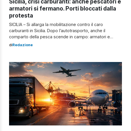
Sicilia, crisi carburanti: anche pescatori e
armatori si fermano. Porti bloccati dalla
protesta
SICILIA – Si allarga la mobilitazione contro il caro
carburanti in Sicilia. Dopo l’autotrasporto, anche il
comparto della pesca scende in campo: armatori e
pescatori aderiscono alla protesta nazionale, lasciando
di
Redazione
le imbarcazioni ferme nei porti. A ufficializzare la
decisione sono la Federazione Armatori Siciliani e
l’Associazione Pescatori Marittimi Professionali (A.P.M.P.),
che annunciano una partecipazione sempre […]