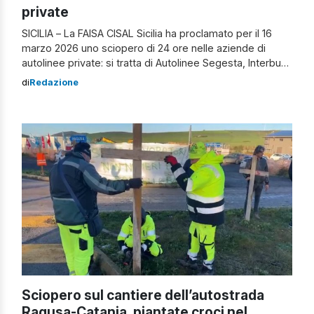
private
SICILIA – La FAISA CISAL Sicilia ha proclamato per il 16
marzo 2026 uno sciopero di 24 ore nelle aziende di
autolinee private: si tratta di Autolinee Segesta, Interbus,
Etna Trasporti e Autoservizi Russo. Annunciando anche
di
Redazione
un sit-in di protesta nella stessa giornata. Si tratta della
quinta azione di mobilitazione promossa dal sindacato,
che denuncia una […]
Sciopero sul cantiere dell’autostrada
Ragusa-Catania, piantate croci nel