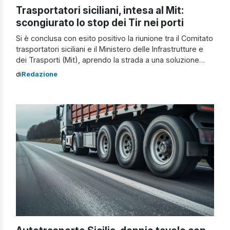
Trasportatori siciliani, intesa al Mit:
scongiurato lo stop dei Tir nei porti
Si è conclusa con esito positivo la riunione tra il Comitato
trasportatori siciliani e il Ministero delle Infrastrutture e
dei Trasporti (Mit), aprendo la strada a una soluzione
condivisa delle criticità del settore. A renderlo noto è il
di
Redazione
portavoce del Comitato, Salvatore Bella. Nasce un tavolo
tecnico permanente Dall’incontro è emersa la decisione
di istituire […]