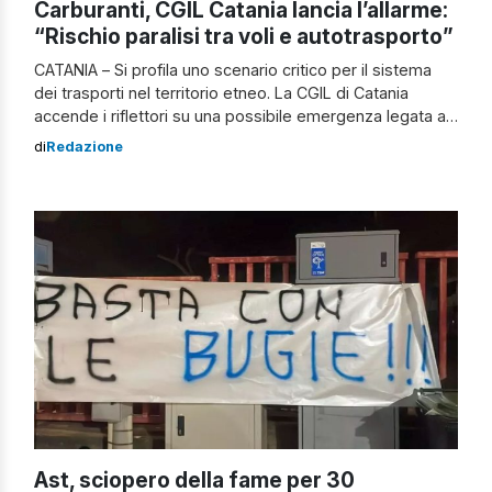
Carburanti, CGIL Catania lancia l’allarme:
“Rischio paralisi tra voli e autotrasporto”
CATANIA – Si profila uno scenario critico per il sistema
dei trasporti nel territorio etneo. La CGIL di Catania
accende i riflettori su una possibile emergenza legata ai
rifornimenti di carburante che potrebbe colpire
di
Redazione
contemporaneamente il trasporto aereo e quello su
gomma, con ripercussioni a catena sull’intera economia
locale. Da un lato, preoccupa la carenza […]
Ast, sciopero della fame per 30