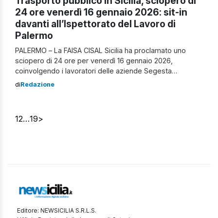
Trasporto pubblico in Sicilia, sciopero di
24 ore venerdì 16 gennaio 2026: sit-in
davanti all’Ispettorato del Lavoro di
Palermo
PALERMO – La FAISA CISAL Sicilia ha proclamato uno
sciopero di 24 ore per venerdì 16 gennaio 2026,
coinvolgendo i lavoratori delle aziende Segesta
Autolinee, Interbus, Etna Trasporti e Autoservizi Russo, a
di
Redazione
fronte delle persistenti criticità che interessano il
Trasporto Pubblico Locale nell’Isola. Contestualmente
allo sciopero, il sindacato ha organizzato un sit-in di
1
2
…
19
>
protesta davanti […]
Editore: NEWSICILIA S.R.L.S.