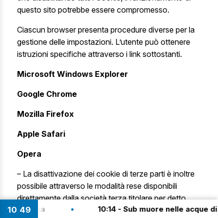
questo sito potrebbe essere compromesso.
Ciascun browser presenta procedure diverse per la
gestione delle impostazioni. L’utente può ottenere
istruzioni specifiche attraverso i link sottostanti.
Microsoft Windows Explorer
Google Chrome
Mozilla Firefox
Apple Safari
Opera
– La disattivazione dei cookie di terze parti è inoltre
possibile attraverso le modalità rese disponibili
direttamente dalla società terza titolare per detto
•
10:14 - Sub muore nelle acque di Lampedusa: 
10
49
trattamento, come indicato ai link riportati nel