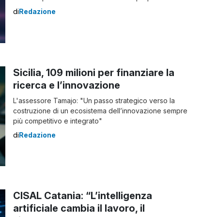
business? Le soluzioni condivise rivelano presto i
di
Redazione
propri limiti con l’aumento del traffico, la crescita delle
applicazioni e le esigenze di sicurezza dei dati. Un
server virtuale privato rappresenta […]
Sicilia, 109 milioni per finanziare la
ricerca e l’innovazione
L'assessore Tamajo: "Un passo strategico verso la
costruzione di un ecosistema dell’innovazione sempre
più competitivo e integrato"
di
Redazione
CISAL Catania: “L’intelligenza
artificiale cambia il lavoro, il