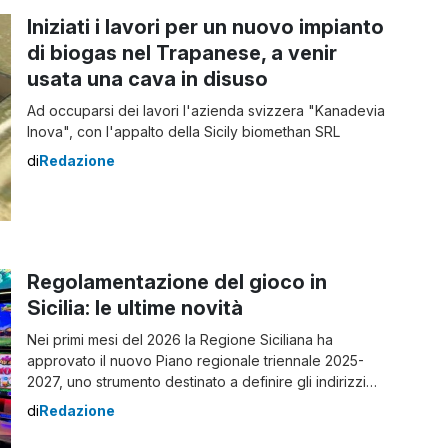
Iniziati i lavori per un nuovo impianto
di biogas nel Trapanese, a venir
usata una cava in disuso
Ad occuparsi dei lavori l'azienda svizzera "Kanadevia
Inova", con l'appalto della Sicily biomethan SRL
di
Redazione
Regolamentazione del gioco in
Sicilia: le ultime novità
Nei primi mesi del 2026 la Regione Siciliana ha
approvato il nuovo Piano regionale triennale 2025-
2027, uno strumento destinato a definire gli indirizzi
operativi e amministrativi per la gestione del fenomeno
di
Redazione
del gioco sul territorio. L’obiettivo del provvedimento è
fornire un quadro normativo chiaro sia agli operatori sia