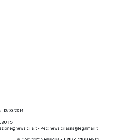
dal 12/03/2014
GALBUTO
azione@newsicilia.it
-
Pec: newsiciliasrls@legalmail.it
© Copyright Newsicilia - Tutti i diritti riservati