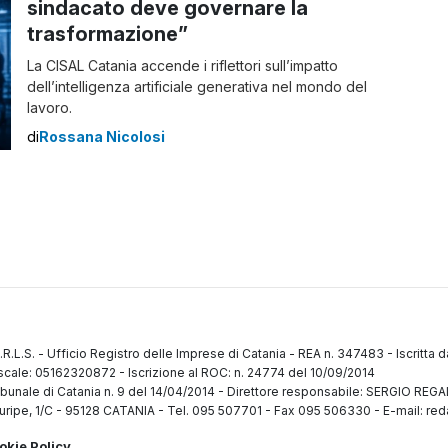
sindacato deve governare la
trasformazione”
La CISAL Catania accende i riflettori sull’impatto
dell’intelligenza artificiale generativa nel mondo del
lavoro.
di
Rossana Nicolosi
.R.L.S.
-
Ufficio Registro delle Imprese di Catania
-
REA n. 347483
-
Iscritta 
fiscale: 05162320872
-
Iscrizione al ROC: n. 24774 del 10/09/2014
ibunale di Catania n. 9 del 14/04/2014
-
Direttore responsabile: SERGIO RE
uripe, 1/C
-
95128 CATANIA
-
Tel. 095 507701 - Fax 095 506330
-
E-mail: red
okie Policy