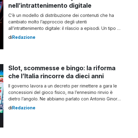
nell’intrattenimento digitale
C’è un modello di distribuzione dei contenuti che ha
cambiato molto l’approccio degli utenti
all‘intrattenimento digitale: il rilascio a episodi. Un tipo di
intrattenimento familiare agli appassionati di serie
di
Redazione
televisive, abituati ad attendere settimane tra un
episodio e l’altro. Ma non è solo lì che questi racconti
episodici sono protagonisti: anche chi segue i grandi
[…]
Slot, scommesse e bingo: la riforma
che l’Italia rincorre da dieci anni
Il governo lavora a un decreto per rimettere a gara le
concessioni del gioco fisico, ma l’ennesimo rinvio è
dietro l’angolo. Ne abbiamo parlato con Antonio Ginori,
analista del settore iGaming. Se ne parla da più di un
di
Redazione
decennio, e ogni volta che sembra arrivata al
traguardo, la riforma del gioco fisico inciampa in un […]