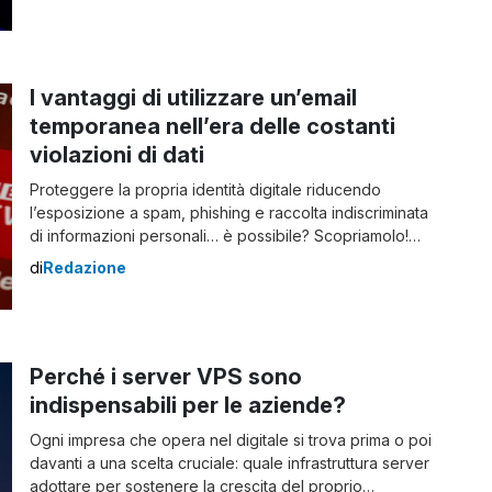
agli enti locali, favorendo una maggiore uniformità […]
I vantaggi di utilizzare un’email
temporanea nell’era delle costanti
violazioni di dati
Proteggere la propria identità digitale riducendo
l’esposizione a spam, phishing e raccolta indiscriminata
di informazioni personali… è possibile? Scopriamolo!
Ogni registrazione online comporta la condivisione di
di
Redazione
almeno un dato personale: l’indirizzo email. Nel tempo,
questa semplice informazione può trasformarsi in una
porta d’accesso verso attività indesiderate, campagne
pubblicitarie invasive e tentativi di frode. La crescita
Perché i server VPS sono
[…]
indispensabili per le aziende?
Ogni impresa che opera nel digitale si trova prima o poi
davanti a una scelta cruciale: quale infrastruttura server
adottare per sostenere la crescita del proprio