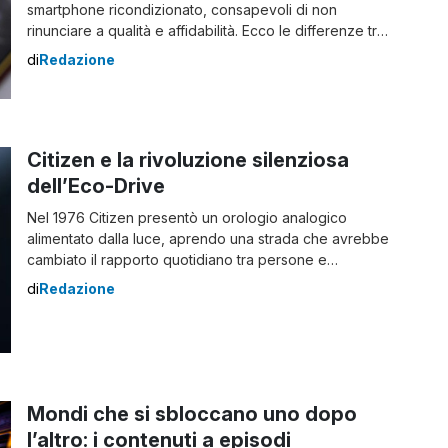
smartphone ricondizionato, consapevoli di non
rinunciare a qualità e affidabilità. Ecco le differenze tra
usato e ricondizionato e i consigli per fare una scelta
di
Redazione
consapevole Comprare un iPhone rappresenta ancora
oggi un investimento importante. Per questo motivo
cresce costantemente il numero di persone che si
rivolgono al mercato […]
Citizen e la rivoluzione silenziosa
dell’Eco-Drive
Nel 1976 Citizen presentò un orologio analogico
alimentato dalla luce, aprendo una strada che avrebbe
cambiato il rapporto quotidiano tra persone e
segnatempo. Non era solo una curiosità tecnica: l’idea
di
Redazione
di trasformare la luce naturale e artificiale in energia
rendeva l’orologio meno dipendente dalla sostituzione
periodica della batteria tradizionale. Nel 2026, a
cinquant’anni da quel […]
Mondi che si sbloccano uno dopo
l’altro: i contenuti a episodi