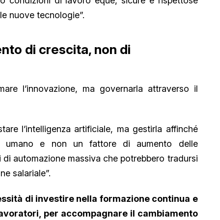
 condizioni di lavoro eque, sicure e rispettose
lle nuove tecnologie”.
to di crescita, non di
re l’innovazione, ma governarla attraverso il
re l’intelligenza artificiale, ma gestirla affinché
to umano e non un fattore di aumento delle
 di automazione massiva che potrebbero tradursi
ne salariale”.
ssità di investire nella formazione continua e
i lavoratori, per accompagnare il cambiamento