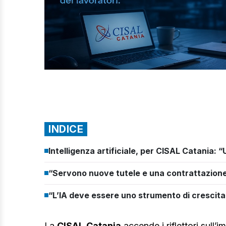
INDICE
Intelligenza artificiale, per CISAL Catania: 
“Servono nuove tutele e una contrattazio
“L’IA deve essere uno strumento di crescita
La
CISAL
Catania
accende i riflettori sull’