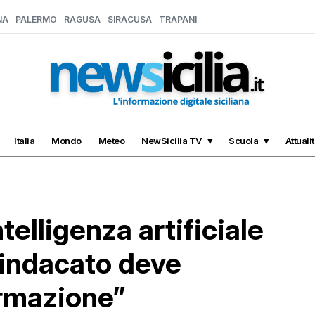
NA
PALERMO
RAGUSA
SIRACUSA
TRAPANI
Italia
Mondo
Meteo
NewSicilia TV
Scuola
Attuali
telligenza artificiale
 sindacato deve
ormazione”