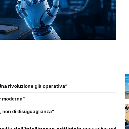
“Una rivoluzione già operativa”
ne moderna”
, non di disuguaglianza”
impatto
dell’intelligenza
artificiale
generativa nel