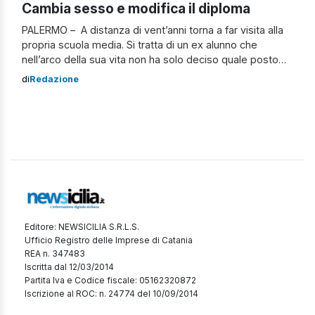
Cambia sesso e modifica il diploma
PALERMO – A distanza di vent’anni torna a far visita alla
propria scuola media. Si tratta di un ex alunno che
nell’arco della sua vita non ha solo deciso quale posto
occupare nella società ma anche con quali sembianze
di
Redazione
farlo. A soli 18 anni, infatti, decide di trasformare sé
stesso in una “sé stessa” e per […]
Editore: NEWSICILIA S.R.L.S.
Ufficio Registro delle Imprese di Catania
REA n. 347483
Iscritta dal 12/03/2014
Partita Iva e Codice fiscale: 05162320872
Iscrizione al ROC: n. 24774 del 10/09/2014