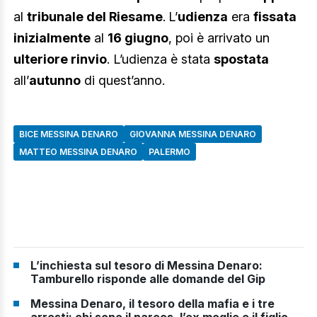
al
tribunale del Riesame
.
L’
udienza
era
fissata
inizialmente
al
16 giugno
, poi è arrivato un
ulteriore rinvio
. L’udienza è stata
spostata
all’
autunno
di quest’anno.
BICE MESSINA DENARO
GIOVANNA MESSINA DENARO
MATTEO MESSINA DENARO
PALERMO
L’inchiesta sul tesoro di Messina Denaro:
Tamburello risponde alle domande del Gip
Messina Denaro, il tesoro della mafia e i tre
arresti: chi sono il narcos, l’ex moglie e il figlio