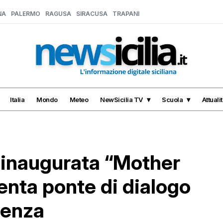
NA
PALERMO
RAGUSA
SIRACUSA
TRAPANI
Italia
Mondo
Meteo
NewSicilia TV
Scuola
Attuali
 inaugurata “Mother
venta ponte di dialogo
lenza