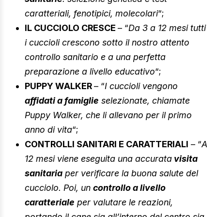
caratteriali, fenotipici, molecolari
“;
IL CUCCIOLO CRESCE
– “
Da 3 a 12 mesi tutti
i cuccioli crescono sotto il nostro attento
controllo sanitario e a una perfetta
preparazione a livello educativo
“;
PUPPY WALKER
– “
I cuccioli vengono
affidati a famiglie
selezionate, chiamate
Puppy Walker, che li allevano per il primo
anno di vita
“;
CONTROLLI SANITARI E CARATTERIALI
– “
A
12 mesi viene eseguita una accurata
visita
sanitaria
per verificare la buona salute del
cucciolo. Poi, un
controllo a livello
caratteriale
per valutare le reazioni,
portando il cane sia all’interno del centro sia