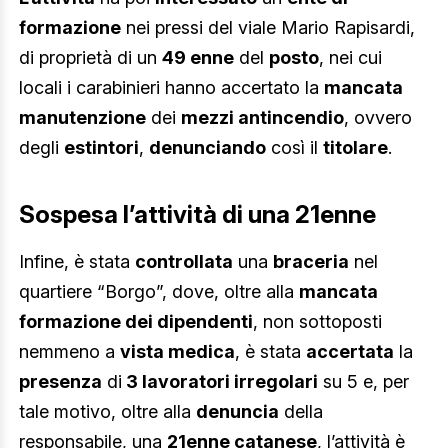
formazione
nei pressi del viale Mario Rapisardi,
di proprietà di un
49 enne
del
posto
, nei cui
locali i carabinieri hanno accertato la
mancata
manutenzione
dei
mezzi antincendio
, ovvero
degli
estintori
,
denunciando
così il
titolare
.
Sospesa l’attività di una 21enne
Infine, è stata
controllata
una
braceria
nel
quartiere “Borgo”, dove, oltre alla
mancata
formazione dei dipendenti
, non sottoposti
nemmeno a
vista medica
, è stata
accertata
la
presenza
di
3 lavoratori irregolari
su 5 e, per
tale motivo, oltre alla
denuncia
della
responsabile, una
21enne catanese
, l’attività è