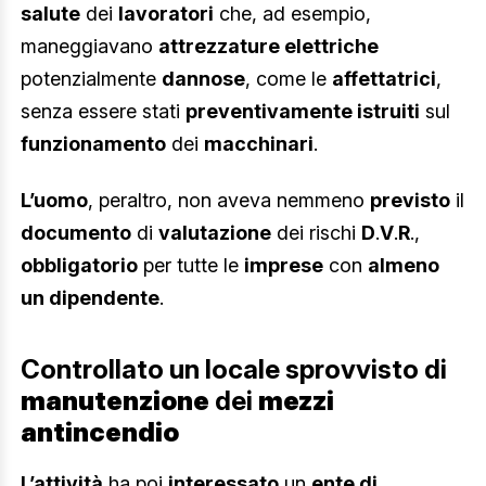
salute
dei
lavoratori
che, ad esempio,
maneggiavano
attrezzature elettriche
potenzialmente
dannose
, come le
affettatrici
,
senza essere stati
preventivamente istruiti
sul
funzionamento
dei
macchinari
.
L’uomo
, peraltro, non aveva nemmeno
previsto
il
documento
di
valutazione
dei rischi
D
.
V
.
R
.,
obbligatorio
per tutte le
imprese
con
almeno
un dipendente
.
Controllato un locale sprovvisto di
manutenzione
dei
mezzi
antincendio
L’attività
ha poi
interessato
un
ente di