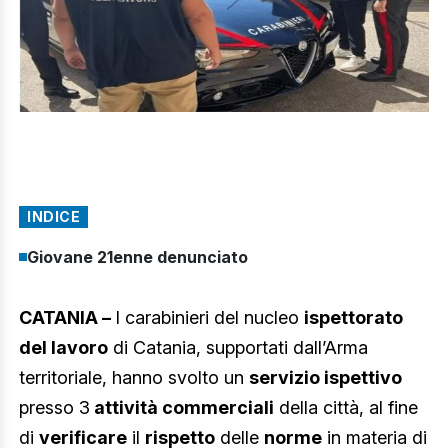
INDICE
Giovane 21enne denunciato
CATANIA –
I carabinieri del nucleo
ispettorato
del lavoro
di Catania, supportati dall’Arma
territoriale, hanno svolto un
servizio ispettivo
presso 3
attività commerciali
della città, al fine
di
verificare
il
rispetto
delle
norme
in materia di