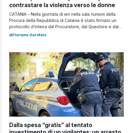
contrastare la violenza verso le donne
CATANIA – Nella giornata di ieri nella sala riunioni della
Procura della Repubblica di Catania è stato firmato un
protocollo d‘intesa dal Procuratore, dal Questore e dal
Comandante Provinciale dell‘Arma dei Carabinieri per
di
Floriana Garofalo
contrastare i reati verso i soggetti vulnerabili. Una presa
di posizione e coscienza verso un fenomeno che
rappresenta una vera e propria […]
Dalla spesa “gratis” al tentato
investimento di un vigilantes: un arresto