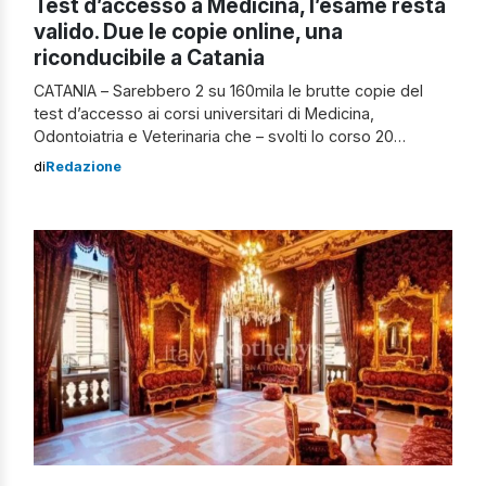
Test d’accesso a Medicina, l’esame resta
valido. Due le copie online, una
riconducibile a Catania
CATANIA – Sarebbero 2 su 160mila le brutte copie del
test d’accesso ai corsi universitari di Medicina,
Odontoiatria e Veterinaria che – svolti lo corso 20
novembre – avrebbero fatto il giro del web. Lo si evince
di
Redazione
dalla ricognizione che il Ministero dell’Università e della
Ricerca avrebbe effettuato per verificare la presenza
online di immagini relative […]