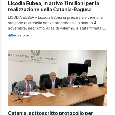
Licodia Eubea, in arrivo 11 milioni per la
realizzazione della Catania-Ragusa
LICODIA EUBEA – Licodia Eubea si prepara a vivere una
stagione di crescita senza precedenti. Lo scorso 4
novembre, negli uffici Anas di Palermo, è stata firmata la
convenzione che destina al Comune un finanziamento di
di
Redazione
quasi 11 milioni di euro per le opere di compensazione
legate alla realizzazione della nuova autostrada Catania-
Ragusa. Un risultato storico, […]
Catania, sottoscritto protocollo per