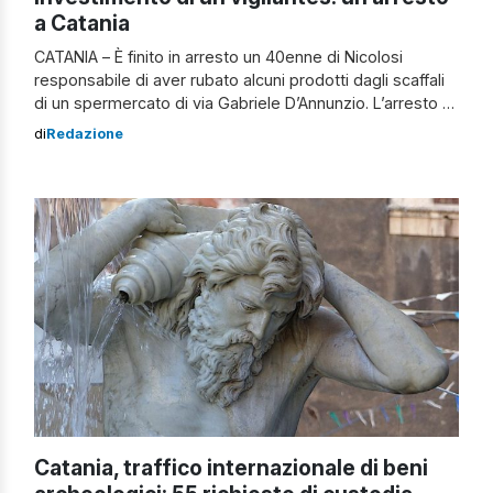
a Catania
CATANIA – È finito in arresto un 40enne di Nicolosi
responsabile di aver rubato alcuni prodotti dagli scaffali
di un spermercato di via Gabriele D’Annunzio. L’arresto di
un 40enne che ha tentato il furto in un supermercato di
di
Redazione
Catania Ad aver segnalato l’accaduo il responsabile della
filiale, allertato dal personale di vigilanza che ha provato
a […]
Catania, traffico internazionale di beni