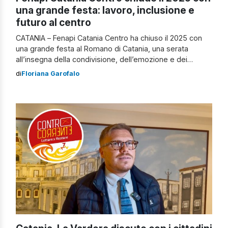
una grande festa: lavoro, inclusione e
futuro al centro
CATANIA – Fenapi Catania Centro ha chiuso il 2025 con
una grande festa al Romano di Catania, una serata
all’insegna della condivisione, dell’emozione e dei
ringraziamenti per l’importante lavoro svolto nel corso
di
Floriana Garofalo
dell’anno. Grandi emozioni durante l’evento L’evento è
stato condotto da Alessandro Cucinotta e Paola Parisi e
ha visto la partecipazione di numerosi ospiti. […]