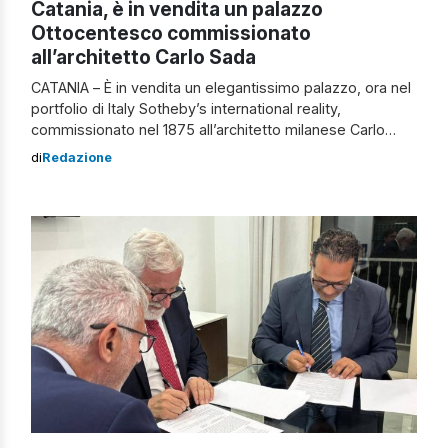
Catania, è in vendita un palazzo
Ottocentesco commissionato
all’architetto Carlo Sada
CATANIA – È in vendita un elegantissimo palazzo, ora nel
portfolio di Italy Sotheby’s international reality,
commissionato nel 1875 all’architetto milanese Carlo
Sada, che conferma il capoluogo etneo come massima
di
Redazione
espressione dell’architettura siciliana. Nello specifico, si
tratta di un edificio ispirato al Rinascimento fiorentino:
affacciato su via Etnea, si distingue per la maestosità
della sue facciate […]