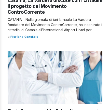
Catania, La Vardera discute con i cittadini
il progetto del Movimento
ControCorrente
CATANIA – Nella giornata di ieri Ismaele La Vardera,
fondatore del Movimento ControCorrente, ha incontrato i
cittadini di Catania all’International Airport Hotel per
discutere i punti principali del suo progetto politico.
di
Floriana Garofalo
“Ormai da otto mesi giriamo la Sicilia per aprire dei fari
territoriali e siamo presenti in maniera capillare in tutta
l’Isola. La città etnea […]