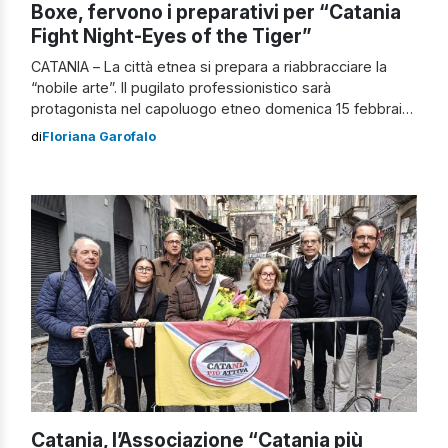
Boxe, fervono i preparativi per “Catania
Fight Night-Eyes of the Tiger”
CATANIA – La città etnea si prepara a riabbracciare la
“nobile arte”. Il pugilato professionistico sarà
protagonista nel capoluogo etneo domenica 15 febbraio
2026 con la manifestazione “Catania Fight Night – Eyes
di
Floriana Garofalo
of the Tiger”. La kermesse è organizzata dalla Cavallaro
Boxing Team del maestro Giovanni Cavallaro. Un
grandissimo evento che segue quello di domenica […]
Catania, l’Associazione “Catania più