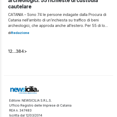
archeologici: 55 richieste di custodia
cautelare
CATANIA – Sono 74 le persone indagate dalla Procura di
Catania nell’ambito di un’inchiesta su traffico di beni
archeologici, che approda anche all’estero. Per 55 di loro
il procuratore aggiunto Fabio Scavone e il sostituto
di
Redazione
Giovanni Gullo hanno avanzato richiesta di emissione di
un provvedimento cautelare. Nello specifico 12 in
carcere, 35 arresti domiciliari e 8 […]
1
2
…
384
>
Editore: NEWSICILIA S.R.L.S.
Ufficio Registro delle Imprese di Catania
REA n. 347483
Iscritta dal 12/03/2014