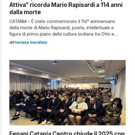
Attiva” ricorda Mario Rapisardi a 114 anni
dalla morte
CATANIA – È stato commemorato il 114° anniversario
della morte di Mario Rapisardi, poeta, intellettuale e
figura di primo piano della cultura siciliana tra Otto e
Novecento. L’iniziativa è stata promossa
di
Floriana Garofalo
dall’Associazione “Catania più Attiva“, che lo scorso 4
gennaio ha deposto un dono floreale sulla tomba del
poeta, rendendo omaggio alla sua memoria e […]
Fenapi Catania Centro chiude il 2025 con