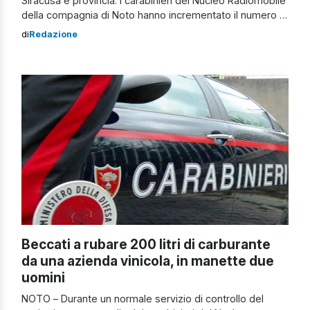
Siracusa e provincia: i carabinieri del Nucleo Radiomobile
della compagnia di Noto hanno incrementato il numero di
servizi esterni finalizzati al controllo della circolazione
di
Redazione
stradale e al contrasto del fenomeno della guida in stato
di ebbrezza alcolica. Nel solo comune di Rosolini, in
orario notturno, i carabinieri, utilizzando l’etilometro in […]
Beccati a rubare 200 litri di carburante
da una azienda vinicola, in manette due
uomini
NOTO – Durante un normale servizio di controllo del