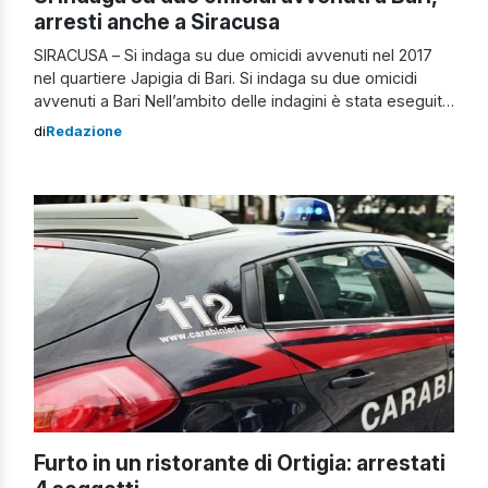
arresti anche a Siracusa
SIRACUSA – Si indaga su due omicidi avvenuti nel 2017
nel quartiere Japigia di Bari. Si indaga su due omicidi
avvenuti a Bari Nell’ambito delle indagini è stata eseguita
un’ordinanza di custodia cautelare in carcere nei
di
Redazione
confronti di otto persone. Le misure cautelari, emanate
anche a Siracusa, sono state emesse dalla sezione G.I.P.
del Tribunale […]
Furto in un ristorante di Ortigia: arrestati