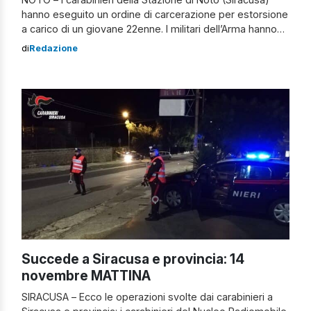
hanno eseguito un ordine di carcerazione per estorsione
a carico di un giovane 22enne. I militari dell’Arma hanno
rintracciato il giovane e dato esecuzione al
di
Redazione
provvedimento della Procura di Siracusa che dispone a
suo carico la detenzione per 4 anni e 8 mesi per una
estorsione […]
Succede a Siracusa e provincia: 14
novembre MATTINA
SIRACUSA – Ecco le operazioni svolte dai carabinieri a