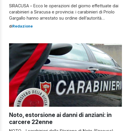
SIRACUSA – Ecco le operazioni del giorno effettuate dai
carabinieri a Siracusa e provincia: i carabinieri di Priolo
Gargallo hanno arrestato su ordine dell’autorità
giudiziaria un pregiudicato 42enne siracusano che deve
di
Redazione
scontare una pena di 2 anni di reclusione per reati contro
il patrimonio, commessi tra il 2019 ed il 2020. I carabinieri
della Stazione […]
Noto, estorsione ai danni di anziani: in
carcere 22enne
NOTO – I carabinieri della Stazione di Noto (Siracusa)