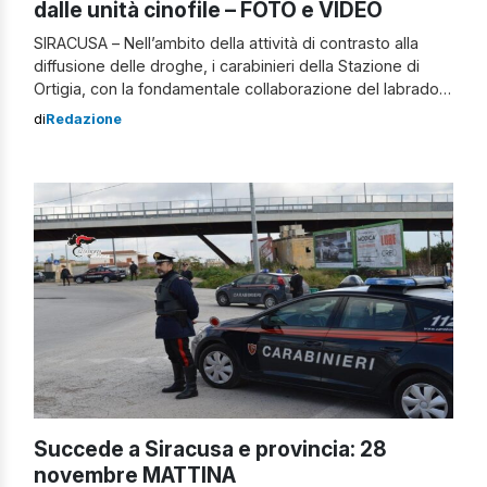
dalle unità cinofile – FOTO e VIDEO
SIRACUSA – Nell’ambito della attività di contrasto alla
diffusione delle droghe, i carabinieri della Stazione di
Ortigia, con la fondamentale collaborazione del labrador
“Ivan” e del pastore tedesco “Riley”, unità cinofile del
di
Redazione
Nucleo di Nicolosi (Catania), hanno arrestato in flagranza
del reato di detenzione di sostanze stupefacenti ai fini di
spaccio, un 42enne e un […]
Succede a Siracusa e provincia: 28
novembre MATTINA