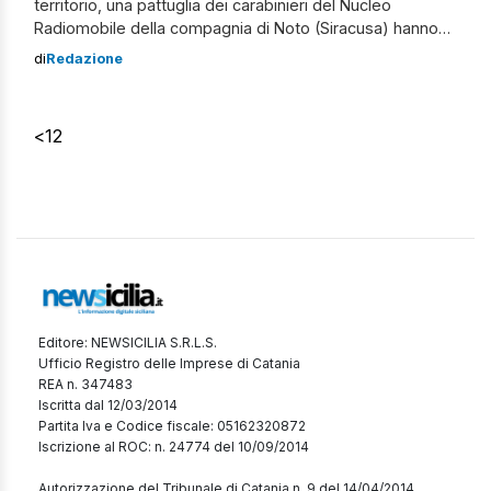
territorio, una pattuglia dei carabinieri del Nucleo
Radiomobile della compagnia di Noto (Siracusa) hanno
notato che il cancello di una azienda vinicola era
di
Redazione
stranamente aperto in orario serale. I militari, a bordo
della loro auto di servizio, hanno attraversato il viale di
accesso e hanno sorpreso […]
<
1
2
Editore: NEWSICILIA S.R.L.S.
Ufficio Registro delle Imprese di Catania
REA n. 347483
Iscritta dal 12/03/2014
Partita Iva e Codice fiscale: 05162320872
Iscrizione al ROC: n. 24774 del 10/09/2014
Autorizzazione del Tribunale di Catania n. 9 del 14/04/2014