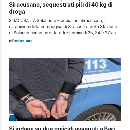
Siracusano, sequestrati più di 40 kg di
droga
SIRACUSA – A Solarino e Floridia, nel Siracusano, i
carabinieri della compagnia di Siracusa e della Stazione
di Solarino hanno arrestato tre uomini di 35, 34 e 27 anni
e una donna di 32, accusati di detenzione illecita di
di
Redazione
sostanze stupefacenti. A seguito di perquisizione
personale e domiciliare, tre squadre di militari hanno
rinvenuto 41,5 […]
Si indaga su due omicidi avvenuti a Bari,