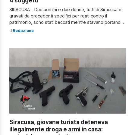
4 soggetti
SIRACUSA – Due uomini e due donne, tutti di Siracusa e
gravati da precedenti specifici per reati contro il
patrimonio, sono stati beccati mentre stavano portando
a termine un furto in danno di un ristorante in piazzetta
di
Redazione
San Rocco di Ortigia. Furto in piazzetta San Rocco I
carabinieri della Stazione di Ortigia, per contrastare il […]
Siracusa, giovane turista deteneva
illegalmente droga e armi in casa: