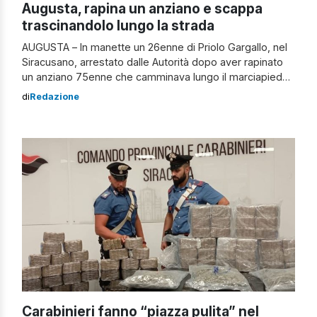
Augusta, rapina un anziano e scappa
trascinandolo lungo la strada
AUGUSTA – In manette un 26enne di Priolo Gargallo, nel
Siracusano, arrestato dalle Autorità dopo aver rapinato
un anziano 75enne che camminava lungo il marciapiede
tra le strade di Augusta. Rapina un 75enne e scappa via
di
Redazione
trascinandolo per terra: succede ad Augusta Lo scippo
risale al 15 dicembre, quando, in Via XXV Aprile, il
malvivente […]
Carabinieri fanno “piazza pulita” nel