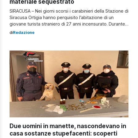
materiale sequestrato
SIRACUSA – Nei giorni scorsi i carabinieri della Stazione di
Siracusa Ortigia hanno perquisito l’abitazione di un
giovane turista straniero di 27 anni incensurato. Durante
le operazioni i militari hanno rinvenuto e sequestrato 4
di
Redazione
pistole di vari modelli: una 7,65 con matricola abrasa e
tre fedeli riproduzioni di armi originali ad aria compressa
calibro 4,5. […]
Due uomini in manette, nascondevano in
casa sostanze stupefacenti: scoperti