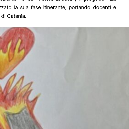
zzato la sua fase itinerante, portando docenti e
 di Catania.