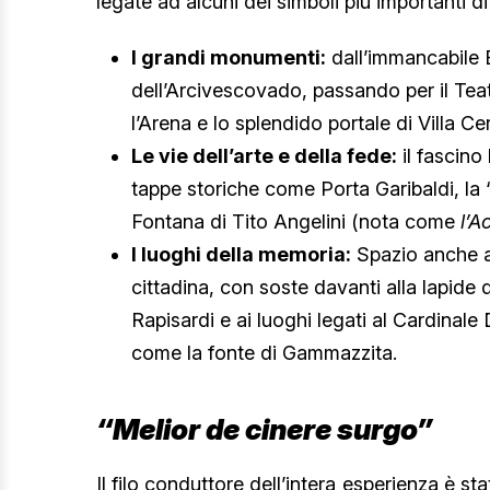
legate ad alcuni dei simboli più importanti di
I grandi monumenti:
dall’immancabile 
dell’Arcivescovado, passando per il Te
l’Arena e lo splendido portale di Villa Ce
Le vie dell’arte e della fede:
il fascino
tappe storiche come Porta Garibaldi, la 
Fontana di Tito Angelini (nota come
l’A
I luoghi della memoria:
Spazio anche ai
cittadina, con soste davanti alla lapide 
Rapisardi e ai luoghi legati al Cardinal
come la fonte di Gammazzita.
“Melior de cinere surgo”
Il filo conduttore dell’intera esperienza è 