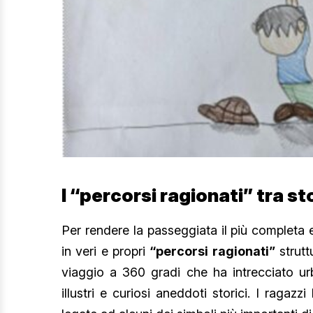
I “percorsi ragionati” tra s
Per rendere la passeggiata il più completa e 
in veri e propri
“percorsi ragionati”
struttu
viaggio a 360 gradi che ha intrecciato urb
illustri e curiosi aneddoti storici. I raga