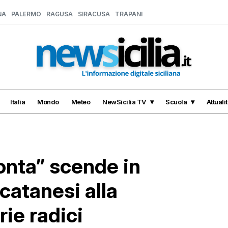
NA
PALERMO
RAGUSA
SIRACUSA
TRAPANI
Italia
Mondo
Meteo
NewSicilia TV
Scuola
Attuali
conta” scende in
 catanesi alla
rie radici