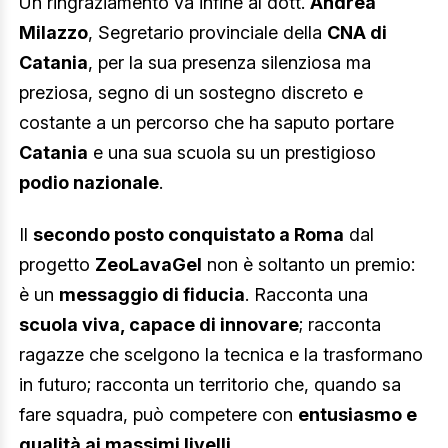
Un ringraziamento va infine al dott.
Andrea
Milazzo
, Segretario provinciale della
CNA di
Catania
, per la sua presenza silenziosa ma
preziosa, segno di un sostegno discreto e
costante a un percorso che ha saputo portare
Catania
e una sua scuola su un prestigioso
podio nazionale
.
Il
secondo posto conquistato a Roma
dal
progetto
ZeoLavaGel
non è soltanto un premio:
è un
messaggio di fiducia
. Racconta una
scuola viva, capace di innovare
; racconta
ragazze che scelgono la tecnica e la trasformano
in futuro; racconta un territorio che, quando sa
fare squadra, può competere con
entusiasmo e
qualità ai massimi livelli
.