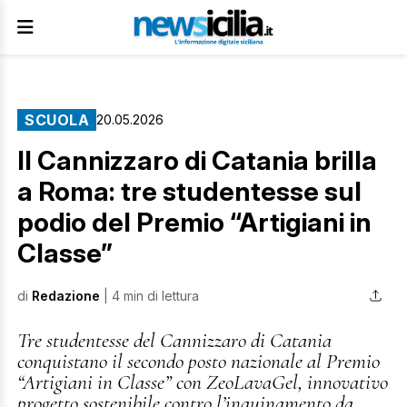
SCUOLA
20.05.2026
Il Cannizzaro di Catania brilla
a Roma: tre studentesse sul
podio del Premio “Artigiani in
Classe”
di
Redazione
| 4 min di lettura
Tre studentesse del Cannizzaro di Catania
conquistano il secondo posto nazionale al Premio
“Artigiani in Classe” con ZeoLavaGel, innovativo
progetto sostenibile contro l’inquinamento da