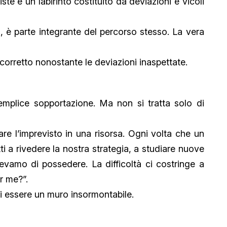
siste è un labirinto costituito da deviazioni e vicoli
o, è parte integrante del percorso stesso. La vera
o corretto nonostante le deviazioni inaspettate.
emplice sopportazione. Ma non si tratta solo di
are l’imprevisto in una risorsa. Ogni volta che un
ti a rivedere la nostra strategia, a studiare nuove
evamo di possedere. La difficoltà ci costringe a
r me?”.
 di essere un muro insormontabile.