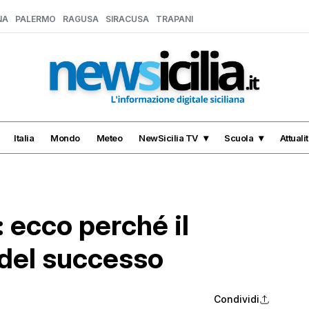
NA
PALERMO
RAGUSA
SIRACUSA
TRAPANI
Italia
Mondo
Meteo
NewSicilia TV
Scuola
Attuali
 ecco perché il
o del successo
Condividi