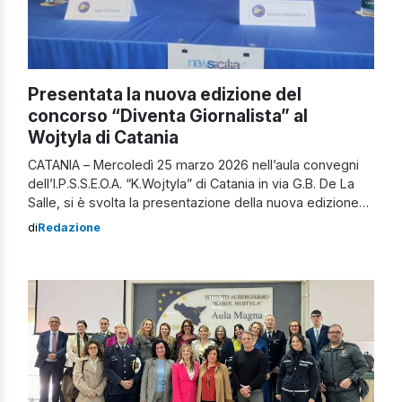
Presentata la nuova edizione del
concorso “Diventa Giornalista” al
Wojtyla di Catania
CATANIA – Mercoledì 25 marzo 2026 nell’aula convegni
dell’I.P.S.S.E.O.A. “K.Wojtyla” di Catania in via G.B. De La
Salle, si è svolta la presentazione della nuova edizione
del concorso “Diventa Giornalista” promosso da
di
Redazione
NewSicilia. Il quotidiano online NewSicilia pubblica notizie
di cronaca, politica, sport e attualità relative alle nove
province siciliane. Nasce nel 2014 proponendosi come
strumento […]