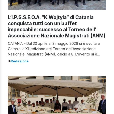
L’I.P.S.S.E.O.A. “K.Wojtyla” di Catania
conquista tutti con un buffet
impeccabile: successo al Torneo dell’
Associazione Nazionale Magistrati (ANM)
CATANIA – Dal 30 aprile al 3 maggio 2026 si è svolta a
Catania la XII edizione del Torneo dell’Associazione
Nazionale Magistrati (ANM), calcio a 8. L’evento si è
svolto all’interno dell’Etna Padel a San Giovanni la Punta
di
Redazione
e ha unito sport, istituzioni e territorio in un clima di
condivisione ed entusiasmo. L’iniziativa, realizzata anche
[…]