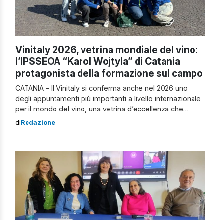
Vinitaly 2026, vetrina mondiale del vino:
l’IPSSEOA “Karol Wojtyla” di Catania
protagonista della formazione sul campo
CATANIA – Il Vinitaly si conferma anche nel 2026 uno
degli appuntamenti più importanti a livello internazionale
per il mondo del vino, una vetrina d’eccellenza che
unisce territori, tradizioni e innovazione. In questo
di
Redazione
prestigioso contesto, si rinnova la significativa presenza
dell’IPSSEOA “Karol Wojtyla” di Catania, da anni
protagonista di un percorso formativo che porta gli
studenti […]