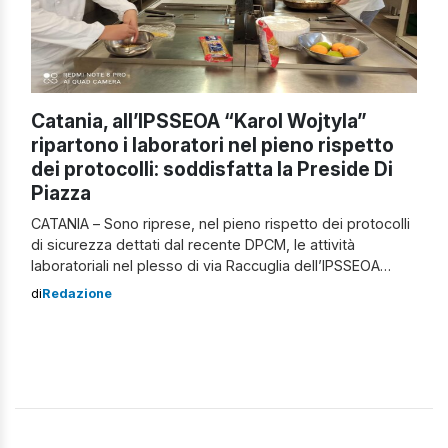
Catania, all’IPSSEOA “Karol Wojtyla”
ripartono i laboratori nel pieno rispetto
dei protocolli: soddisfatta la Preside Di
Piazza
CATANIA – Sono riprese, nel pieno rispetto dei protocolli
di sicurezza dettati dal recente DPCM, le attività
laboratoriali nel plesso di via Raccuglia dell’IPSSEOA
“Karol Wojtyla” di Catania, fiore all’occhiello della
di
Redazione
professionalità enogastronomica e dei servizi di sala e
vendita nel territorio catanese. Mercoledì scorso, i
ragazzi sono rientrati a scuola con lo zaino pieno […]