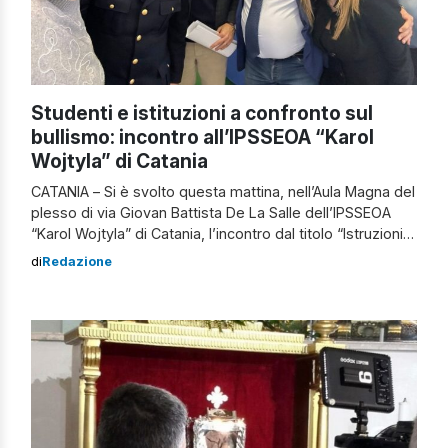
Studenti e istituzioni a confronto sul
bullismo: incontro all’IPSSEOA “Karol
Wojtyla” di Catania
CATANIA – Si è svolto questa mattina, nell’Aula Magna del
plesso di via Giovan Battista De La Salle dell’IPSSEOA
“Karol Wojtyla” di Catania, l’incontro dal titolo “Istruzioni
d’uso contro bullismo e cyberbullismo”, inserito nel
di
Redazione
percorso del Festival della Legalità e dei Sentimenti
Sociali, progetto volto a promuovere tra i giovani la
cultura della legalità, dell’educazione […]