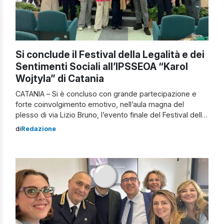
Si conclude il Festival della Legalità e dei
Sentimenti Sociali all’IPSSEOA “Karol
Wojtyla” di Catania
CATANIA – Si è concluso con grande partecipazione e
forte coinvolgimento emotivo, nell’aula magna del
plesso di via Lizio Bruno, l’evento finale del Festival della
Legalità e dei Sentimenti Sociali dell’IPSSEOA “Karol
di
Redazione
Wojtyla” di Catania. Un progetto articolato e condiviso
che, nel corso delle settimane, ha attraversato i diversi
plessi dell’istituto, offrendo agli studenti occasioni
concrete […]