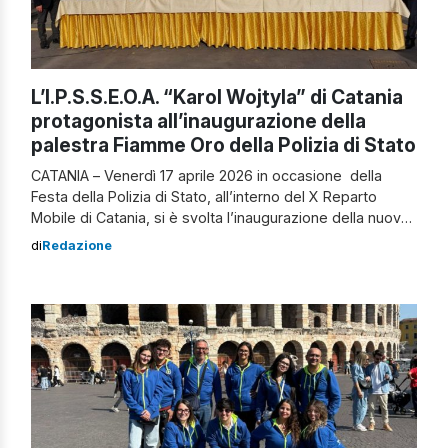
L’I.P.S.S.E.O.A. “Karol Wojtyla” di Catania
protagonista all’inaugurazione della
palestra Fiamme Oro della Polizia di Stato
CATANIA – Venerdì 17 aprile 2026 in occasione della
Festa della Polizia di Stato, all’interno del X Reparto
Mobile di Catania, si è svolta l’inaugurazione della nuova
palestra delle Fiamme Oro, il gruppo sportivo della
di
Redazione
Polizia di Stato. Gli studenti dell’I.P.S.S.E.O.A.“Karol
Wojtyla” di Catania dei settori Sala, Cucina e Accoglienza
Turistica, accompagnati dal Dirigente Scolastico prof.ssa
[…]