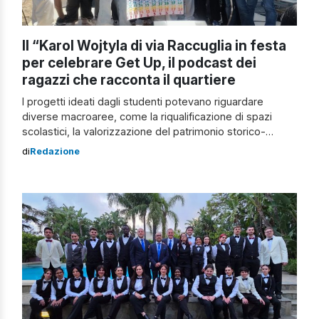
Il “Karol Wojtyla di via Raccuglia in festa
per celebrare Get Up, il podcast dei
ragazzi che racconta il quartiere
I progetti ideati dagli studenti potevano riguardare
diverse macroaree, come la riqualificazione di spazi
scolastici, la valorizzazione del patrimonio storico-
artistico, la produzione di beni, l'integrazione culturale, la
di
Redazione
peer education e la prevenzione socio-sanitaria