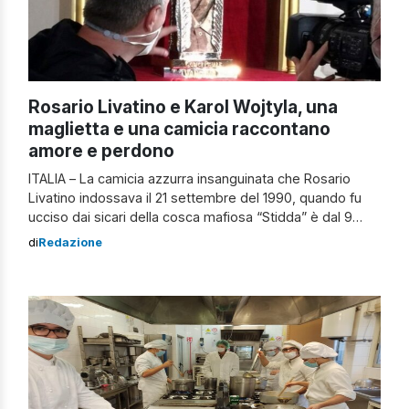
Rosario Livatino e Karol Wojtyla, una
maglietta e una camicia raccontano
amore e perdono
ITALIA – La camicia azzurra insanguinata che Rosario
Livatino indossava il 21 settembre del 1990, quando fu
ucciso dai sicari della cosca mafiosa “Stidda” è dal 9
maggio, giorno della beatificazione, una preziosa reliquia
di
Redazione
da venerare e “il suo sangue diviene seme di
cambiamento, trasformazione e rinascita” per la terra di
Sicilia. La maglietta bianca […]