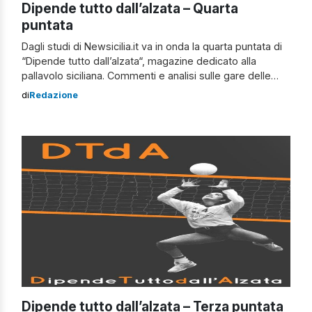
Dipende tutto dall’alzata – Quarta
puntata
Dagli studi di Newsicilia.it va in onda la quarta puntata di
“Dipende tutto dall’alzata“, magazine dedicato alla
pallavolo siciliana. Commenti e analisi sulle gare delle
società siciliane di volley nella stagione 2023/2024.
di
Redazione
Interviste ai protagonisti e a personaggi di fama
nazionale. Conducono Tiziana e Donatella Pizzo. Nella
quarta puntata, ospite in studio: Elio Gravagno
(presidente Hub […]
Dipende tutto dall’alzata – Terza puntata