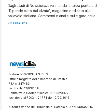
Dagli studi di Newsicilia.it va in onda la terza puntata di
“Dipende tutto dall’alzata“, magazine dedicato alla
pallavolo siciliana. Commenti e analisi sulle gare delle
società siciliane di volley nella stagione 2023/2024.
di
Redazione
Interviste ai protagonisti e a personaggi di fama
nazionale. Conducono Tiziana e Donatella Pizzo. Nella
terza puntata, ospite in studio: Salvo Guzzetta (tecnico
Pallavolo Roomy […]
Editore: NEWSICILIA S.R.L.S.
Ufficio Registro delle Imprese di Catania
REA n. 347483
Iscritta dal 12/03/2014
Partita Iva e Codice fiscale: 05162320872
Iscrizione al ROC: n. 24774 del 10/09/2014
Autorizzazione del Tribunale di Catania n. 9 del 14/04/2014