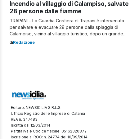
Incendio al villaggio di Calampiso, salvate
28 persone dalle fiamme
TRAPANI – La Guardia Costiera di Trapani è intervenuta
per salvare e evacuare 28 persone dalla spiaggia di
Calampiso, vicino al villaggio turistico, dopo un grande
incendio che ha colpito il complesso residenziale a San
di
Redazione
Vito Lo Capo. L’incendio è iniziato intorno alle 02:35 di
notte, alimentato da un caldo vento di scirocco. Nel
complesso […]
Editore: NEWSICILIA S.R.L.S.
Ufficio Registro delle Imprese di Catania
REA n. 347483
Iscritta dal 12/03/2014
Partita Iva e Codice fiscale: 05162320872
Iscrizione al ROC: n. 24774 del 10/09/2014