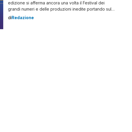
edizione si afferma ancora una volta il Festival dei
grandi numeri e delle produzioni inedite portando sul
palco dell’unico festival di produzione che esista al
di
Redazione
mondo 85 concerti totali: 8 produzioni orchestra, 61
concerti nel village, 14 in decentramento, 2 in strutture
che operano a […]