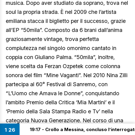
musica. Dopo aver studiato da soprano, trova nel
soul la propria strada. È nel 2009 che l’artista
emiliana stacca il biglietto per il successo, grazie
all’EP “50mila”. Composto da 6 brani dall’anima
graziosamente vintage, trova perfetta
compiutezza nel singolo omonimo cantato in
coppia con Giuliano Palma. “50mila”, inoltre,
viene scelta da Ferzan Ozpetek come colonna
sonora del film “Mine Vaganti”. Nel 2010 Nina Zilli
partecipa al 60° Festival di Sanremo, con
“L’Uomo che Amava le Donne”, conquistando
l’ambito Premio della Critica ‘Mia Martini’ e il
‘Premio della Sala Stampa Radio e Tv’ nella
categoria Nuova Generazione. Nel corso di una
carriera lunga e ricca di successi, Nina si cimenta
 - Crollo a Messina, concluso l’interrogatorio per l’imprend
1
:
26