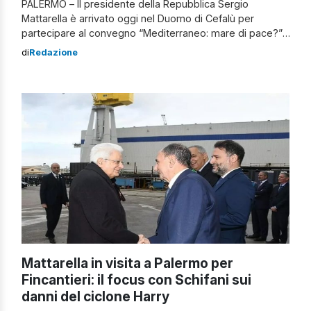
PALERMO – Il presidente della Repubblica Sergio
Mattarella è arrivato oggi nel Duomo di Cefalù per
partecipare al convegno “Mediterraneo: mare di pace?”,
promosso dalla Fondazione Accademia Via Pulchritudinis
di
Redazione
in collaborazione con la Diocesi e il Comune. L’incontro
ha proposto una riflessione sul Mediterraneo come
spazio di incontro e dialogo, mettendo a confronto
storia, cristianesimo […]
Mattarella in visita a Palermo per
Fincantieri: il focus con Schifani sui
danni del ciclone Harry