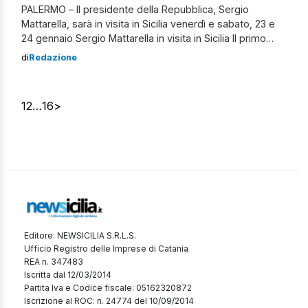
PALERMO – Il presidente della Repubblica, Sergio
Mattarella, sarà in visita in Sicilia venerdì e sabato, 23 e
24 gennaio Sergio Mattarella in visita in Sicilia Il primo
giorno sarà agli stabilimenti della Fincantieri a Palermo.
di
Redazione
Quello seguente invece, sabato 24, alle ore 10, si troverà
a Cefalù, per presenziare in cattedrale al convegno
“Mediterraneo: […]
1
2
…
16
>
Editore: NEWSICILIA S.R.L.S.
Ufficio Registro delle Imprese di Catania
REA n. 347483
Iscritta dal 12/03/2014
Partita Iva e Codice fiscale: 05162320872
Iscrizione al ROC: n. 24774 del 10/09/2014