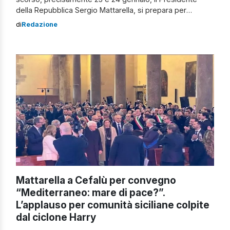
della Repubblica Sergio Mattarella, si prepara per
ritornare a Palermo il prossimo lunedì, 23 febbraio 2026.
di
Redazione
Il Capo dello Stato infatti, è atteso nella “sua” Sicilia per
partecipare ad un’iniziativa in programma nel capoluogo
dell’Isola, a poche […]
Mattarella a Cefalù per convegno
“Mediterraneo: mare di pace?”.
L’applauso per comunità siciliane colpite
dal ciclone Harry