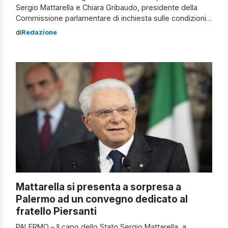
Sergio Mattarella e Chiara Gribaudo, presidente della
Commissione parlamentare di inchiesta sulle condizioni
di lavoro in Italia
di
Redazione
Mattarella si presenta a sorpresa a
Palermo ad un convegno dedicato al
fratello Piersanti
PALERMO – Il capo dello Stato Sergio Mattarella, a