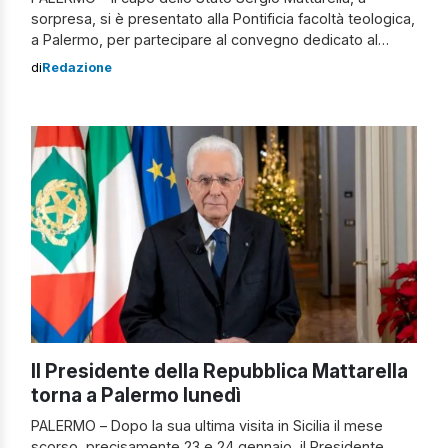
sorpresa, si è presentato alla Pontificia facoltà teologica,
a Palermo, per partecipare al convegno dedicato al
fratello: «L’impegno dei cattolici in politica tra crisi dei
di
Redazione
partiti e pluralismo culturale. Costruire istituzioni credibili
ripartendo dall’opera di Piersanti Mattarella». Il
presidente, accompagnato dalla figlia Laura, è stato
accolto […]
Il Presidente della Repubblica Mattarella
torna a Palermo lunedì
PALERMO – Dopo la sua ultima visita in Sicilia il mese
scorso, precisamente 23 e 24 gennaio, il Presidente