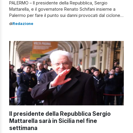
PALERMO – Il presidente della Repubblica, Sergio
Mattarella, e il governatore Renato Schifani insieme a
Palermo per fare il punto sui danni provocati dal ciclone
Harry. I due hanno scelto come location lo stabilimento
di
Redazione
Fincantieri a Palermo, in occasione dell’evento volto a
celebrare la storia del Cantiere navale. Il capo dello
Stato, prendendo la parola al […]
Il presidente della Repubblica Sergio
Mattarella sarà in Sicilia nel fine
settimana