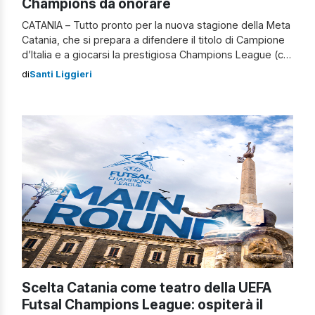
Champions da onorare
CATANIA – Tutto pronto per la nuova stagione della Meta
Catania, che si prepara a difendere il titolo di Campione
d’Italia e a giocarsi la prestigiosa Champions League (cui
partecipa per la prima volta). A Palazzo degli Elefanti,
di
Santi Liggieri
sede del municipio etneo, è stata presentata la stagione
dei rossazzurri. Presenti il sindaco Enrico Trantino,
l’assessore allo […]
Scelta Catania come teatro della UEFA
Futsal Champions League: ospiterà il