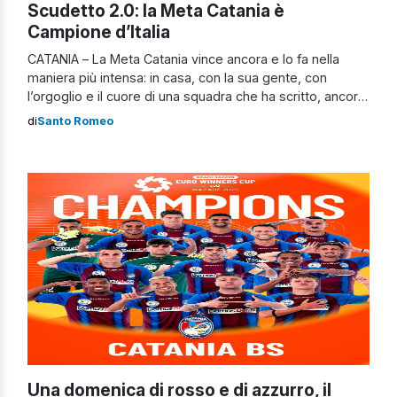
Scudetto 2.0: la Meta Catania è
Campione d’Italia
CATANIA – La Meta Catania vince ancora e lo fa nella
maniera più intensa: in casa, con la sua gente, con
l’orgoglio e il cuore di una squadra che ha scritto, ancora,
la storia del futsal italiano. Il secondo, consecutivo,
di
Santo Romeo
scudetto cucito sotto l’esplosione di gioia della
PalaCatania. Un tricolore tutto rossoazzurro Una vittoria
di […]
Una domenica di rosso e di azzurro, il