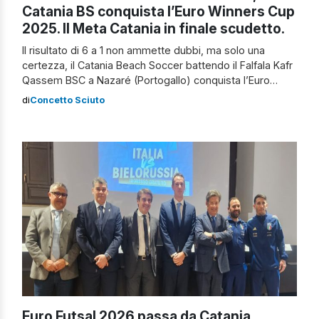
Catania BS conquista l’Euro Winners Cup
2025. Il Meta Catania in finale scudetto.
Il risultato di 6 a 1 non ammette dubbi, ma solo una
certezza, il Catania Beach Soccer battendo il Falfala Kafr
Qassem BSC a Nazaré (Portogallo) conquista l’Euro
Winners Cup 2025 salendo, di diritto e di fatto, sul
di
Concetto Sciuto
gradino più alto d’Europa. Una vittoria che è solo l’ultima
fatica di una ascesa che dura oramai […]
Euro Futsal 2026 passa da Catania.