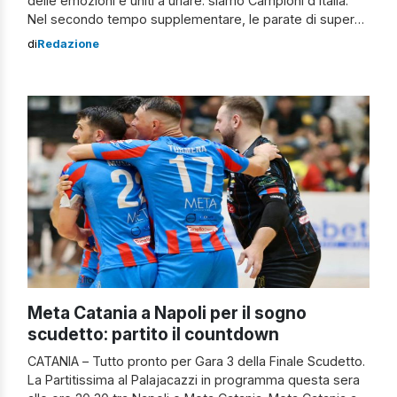
delle emozioni e uniti a urlare: siamo Campioni d’Italia.
Nel secondo tempo supplementare, le parate di super
Tornatore e la doppietta decisiva di Pulvirenti hanno
di
Redazione
cucito sulle maglie della Meta Catania lo scudetto 2024.
La finale è iniziata con grande tatticismo e intensità, ma
poche azioni gol. […]
Meta Catania a Napoli per il sogno
scudetto: partito il countdown
CATANIA – Tutto pronto per Gara 3 della Finale Scudetto.
La Partitissima al Palajacazzi in programma questa sera