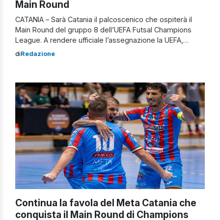
Main Round
CATANIA – Sarà Catania il palcoscenico che ospiterà il
Main Round del gruppo 8 dell’UEFA Futsal Champions
League. A rendere ufficiale l’assegnazione la UEFA,
accogliendo la domanda di candidatura effettuata dalla
di
Redazione
Meta Catania lo scorso giugno. Il terzo Main Round
italiano Quello che si disputerà in casa etnea sarà il terzo
Main Round organizzato in […]
Continua la favola del Meta Catania che
conquista il Main Round di Champions