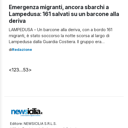
Emergenza migranti, ancora sbarchi a
Lampedusa: 161 salvati su un barcone alla
deriva
LAMPEDUSA – Un barcone alla deriva, con a bordo 161
migranti, è stato soccorso la notte scorsa al largo di
Lampedusa dalla Guardia Costiera. Il gruppo era
composto da uomini originari di Siria, Pakistan, Etiopia,
di
Redazione
Bangladesh ed Egitto. Secondo quanto hanno riferito dai
migranti, il peschereccio è partito da Zwara, in Libia, alle
2 di […]
<
1
2
3
…
53
>
Editore: NEWSICILIA S.R.L.S.