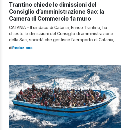
Trantino chiede le dimissioni del
Consiglio d’amministrazione Sac: la
Camera di Commercio fa muro
CATANIA – Il sindaco di Catania, Enrico Trantino, ha
chiesto le dimissioni del Consiglio di amministrazione
della Sac, società che gestisce l’aeroporto di Catania,
per la gestione dell’incendio nello scalo. Trantino chiede
di
Redazione
le dimissioni del Cda Sac: il post sui social “Non avrei
voluto scrivere, perché su certe questioni contano solo i
comunicati ufficiali – […]