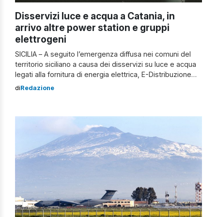
Disservizi luce e acqua a Catania, in
arrivo altre power station e gruppi
elettrogeni
SICILIA – A seguito l’emergenza diffusa nei comuni del
territorio siciliano a causa dei disservizi su luce e acqua
legati alla fornitura di energia elettrica, E-Distribuzione
sta rafforzando il contingente già inviato in Sicilia
di
Redazione
composto da 420 tecnici di cui circa 200 di imprese
terze . Si aggiungerà nella giornata odierna una task
force composta […]