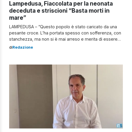
Lampedusa, Fiaccolata per la neonata
deceduta e striscioni “Basta morti in
mare”
LAMPEDUSA – “Questo popolo è stato caricato da una
pesante croce. L’ha portata spesso con sofferenza, con
stanchezza, ma non si è mai arreso e merita di essere
aiutato a portarla“. Lo ha detto don Carmelo Rizzo,
di
Redazione
parroco di Lampedusa, a margine della fiaccolata che s’è
snodata dalla chiesa di San Gerlando fino alla piazza […]