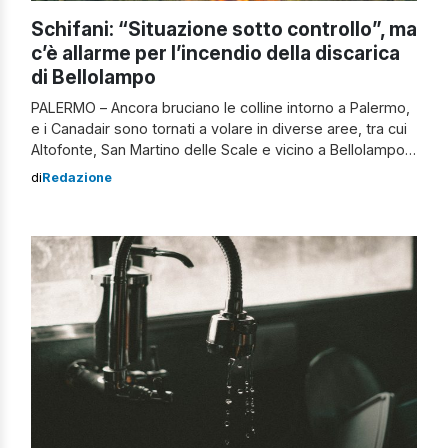
Schifani: “Situazione sotto controllo”, ma
c’è allarme per l’incendio della discarica
di Bellolampo
PALERMO – Ancora bruciano le colline intorno a Palermo,
e i Canadair sono tornati a volare in diverse aree, tra cui
Altofonte, San Martino delle Scale e vicino a Bellolampo
con l’incendio della discarica. Nonostante gli interventi da
di
Redazione
terra e dall’alto, il fuoco continua a propagarsi nelle prime
due zone. La situazione è stata particolarmente […]