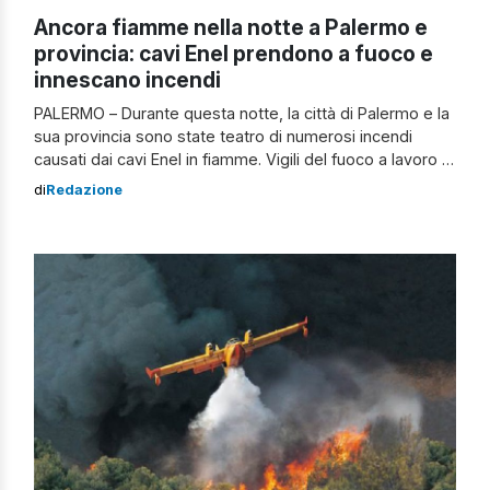
Ancora fiamme nella notte a Palermo e
provincia: cavi Enel prendono a fuoco e
innescano incendi
PALERMO – Durante questa notte, la città di Palermo e la
sua provincia sono state teatro di numerosi incendi
causati dai cavi Enel in fiamme. Vigili del fuoco a lavoro I
vigili del fuoco sono stati impegnati in decine e decine di
di
Redazione
interventi per affrontare questa emergenza. Le zone più
colpite sono risultate essere il […]