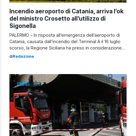
Incendio aeroporto di Catania, arriva l’ok
del ministro Crosetto all’utilizzo di
Sigonella
PALERMO – In risposta all’emergenza dell’aeroporto di
Catania, causata dall’incendio del Terminal A il 16 luglio
scorso, la Regione Siciliana ha preso in considerazione
l’utilizzo dello scalo dell’aviazione militare italiana di
di
Redazione
Sigonella. Il presidente della Regione Siciliana, Renato
Schifani, ha comunicato che ha contattato il ministro della
Difesa, Guido Crosetto. L’obiettivo è discutere della
situazione e […]