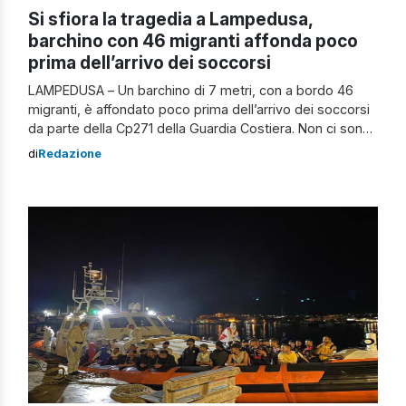
Si sfiora la tragedia a Lampedusa,
barchino con 46 migranti affonda poco
prima dell’arrivo dei soccorsi
LAMPEDUSA – Un barchino di 7 metri, con a bordo 46
migranti, è affondato poco prima dell’arrivo dei soccorsi
da parte della Cp271 della Guardia Costiera. Non ci sono
vittime o dispersi questa volta al largo di Lampedusa.
di
Redazione
Tutte le persone, fra cui 11 donne e 3 minori, partite da
Sfax ieri mattina, sono state […]