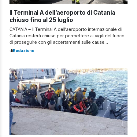
Il Terminal A dell’aeroporto di Catania
chiuso fino al 25 luglio
CATANIA – Il Terminal A dell’aeroporto internazionale di
Catania resterà chiuso per permettere ai vigili del fuoco
di proseguire con gli accertamenti sulle cause
dell’incendio scoppiato nella notte tra domenica e lunedì.
di
Redazione
Slitta, dunque, la riapertura al pubblico (inizialmente
prevista per questo pomeriggio) considerando anche le
condizioni ancora precarie all’interno dell’edificio
interessato dalle fiamme. Secondo […]