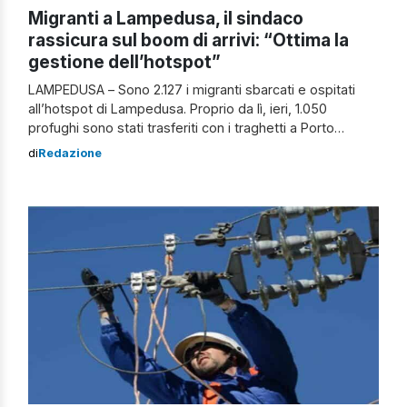
Migranti a Lampedusa, il sindaco
rassicura sul boom di arrivi: “Ottima la
gestione dell’hotspot”
LAMPEDUSA – Sono 2.127 i migranti sbarcati e ospitati
all’hotspot di Lampedusa. Proprio da lì, ieri, 1.050
profughi sono stati trasferiti con i traghetti a Porto
Empedocle e Augusta. L’incidente della motonave
di
Redazione
Galaxy Ieri sera la motonave Galaxy, su cui viaggiavano
760 nordafricani, è stata coinvolta in un incidente.
Durante le manovre di attracco a Porto […]