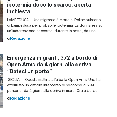
ipotermia dopo lo sbarco: aperta
inchiesta
LAMPEDUSA – Una migrante è morta al Poliambulatorio
di Lampedusa per probabile ipotermia. La donna era su
un’imbarcazione soccorsa, durante la notte, da una
motovedetta della Guardia di Finanza. Due i natanti
di
Redazione
giunti a poche miglia dal porto, con a bordo 41 e 43
persone. Nel primo gruppo, c’erano 14 donne e un
minore, nel […]
Emergenza migranti, 372 a bordo di
Open Arms da 4 giorni alla deriva:
“Dateci un porto”
SICILIA – “Questa mattina all’alba la Open Arms Uno ha
effettuato un difficile intervento di soccorso di 294
persone, da 4 giorni alla deriva in mare. Ora a bordo ci
sono 372 persone vulnerabili che hanno bisogno
di
Redazione
urgente di poter sbarcare in un porto sicuro“. Lo fa
sapere la ong spagnola. La nave si trova […]