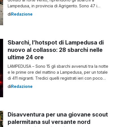
Lampedusa, in provincia di Agrigento. Sono 47 i
migranti che sono stati recuperati a circa 24 miglia dal
di
Redazione
porto dalla Guarda Costiera. Tra le persone soccorse,
provenienti dall’Africa e nello specifico da Costa
d’Avorio, Burkina Faso, […]
Sbarchi, l’hotspot di Lampedusa di
nuovo al collasso: 28 sbarchi nelle
ultime 24 ore
LAMPEDUSA – Sono 15 gli sbarchi avvenuti tra la notte
e le prime ore del mattino a Lampedusa, per un totale
di 411 migranti. Tredici quelli registrati ieri con poco
meno di 350 persone. L’hotspot, con 1.184 ospiti, a
di
Redazione
fronte di una capienza massima di 350 posti, è di
nuovo al collasso dopo la raffica […]
Disavventura per una giovane scout
palermitana sul versante nord