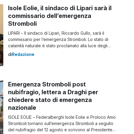
Isole Eolie, il sindaco di Lipari sarà il
commissario dell’emergenza
Stromboli
LIPARI – Il sindaco di Lipari, Riccardo Gullo, sarà il
commissario per l’emergenza Stromboli. Lo stato di
calamità naturale è stato proclamato alla luce degli
ingenti danni provocati dall’alluvione dello scorso 12
di
Redazione
agosto. Ad anticiparlo è il capo del Dipartimento della
Protezione civile, Fabrizio Curcio, durante un incontro
con i cittadini a Stromboli. Curcio aveva […]
Emergenza Stromboli post
nubifragio, lettera a Draghi per
chiedere stato di emergenza
nazionale
ISOLE EOLIE – Federalberghi Isole Eolie e Proloco Amo
Stromboli tornano sull’emergenza Stromboli a seguito
del nubifragio del 12 agosto e scrivono al Presidente