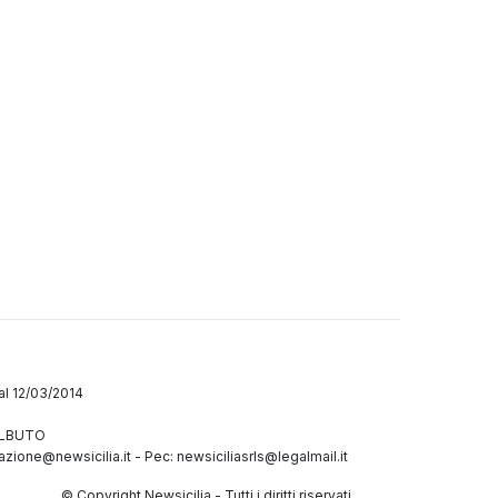
dal 12/03/2014
GALBUTO
azione@newsicilia.it
-
Pec: newsiciliasrls@legalmail.it
© Copyright Newsicilia - Tutti i diritti riservati