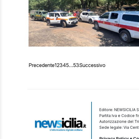
Precedente
1
2
3
4
5
…
53
Successivo
Editore: NEWSICILIA S
Partita Iva e Codice 
Autorizzazione del Tr
Sede legale: Via Cent
Privacy Policy e Co