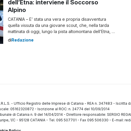
dell’Etna: interviene il Soccorso
Alpino
CATANIA – E’ stata una vera e propria disavventura
quella vissuta da una giovane scout, che, nella tarda
mattinata di oggi, lungo la pista altomontana dell’Etna, è
stata soccorsa dai tecnici della Stazione Etna Nord del
di
Redazione
Soccorso Alpino e Speleologico Siciliano, allertati dalla
Centrale Operativa 118. La giovane, in difficoltà motorie
per una sospetta contrattura ad […]
.R.L.S.
-
Ufficio Registro delle Imprese di Catania
-
REA n. 347483
-
Iscritta 
fiscale: 05162320872
-
Iscrizione al ROC: n. 24774 del 10/09/2014
ibunale di Catania n. 9 del 14/04/2014
-
Direttore responsabile: SERGIO RE
uripe, 1/C
-
95128 CATANIA
-
Tel. 095 507701 - Fax 095 506330
-
E-mail: red
okie Policy