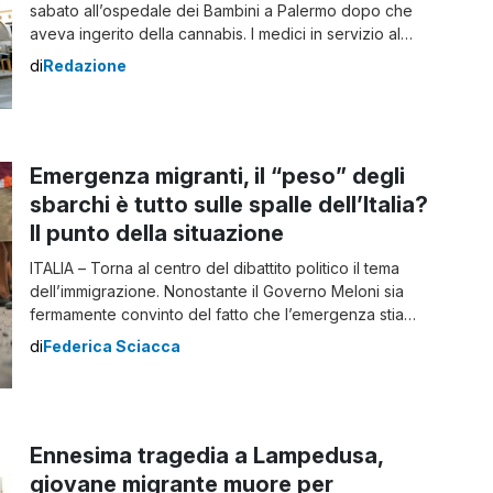
sabato all’ospedale dei Bambini a Palermo dopo che
aveva ingerito della cannabis. I medici in servizio al
Pronto Soccorso nel corso degli accertamenti e una
di
Redazione
Tac hanno riscontrato una frattura cranica. I sanitari
hanno contattato le forze dell’ordine e la Procura per i
minorenni. Sono […]
Emergenza migranti, il “peso” degli
sbarchi è tutto sulle spalle dell’Italia?
Il punto della situazione
ITALIA – Torna al centro del dibattito politico il tema
dell’immigrazione. Nonostante il Governo Meloni sia
fermamente convinto del fatto che l’emergenza stia
gravando in modo particolare sulle spalle degli italiani,
di
Federica Sciacca
le statistiche dicono ben altro. Per quanto l’Italia
contribuisca indubbiamente all’accoglienza dei
migranti, non bisogna ignorare che il nostro sforzo è
nettamente inferiore rispetto a […]
Ennesima tragedia a Lampedusa,
giovane migrante muore per