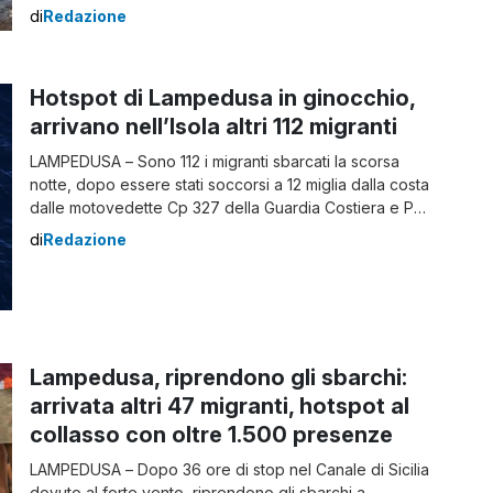
del Consiglio dei Ministri Mario Draghi, con in copia i
di
Redazione
dipartimenti nazionale e regionale della protezione
civile, il presidente Musumeci, il sindaco di Lipari e il
presidente dell’ANCIM, Francesco Del Deo. Nella […]
Hotspot di Lampedusa in ginocchio,
arrivano nell’Isola altri 112 migranti
LAMPEDUSA – Sono 112 i migranti sbarcati la scorsa
notte, dopo essere stati soccorsi a 12 miglia dalla costa
dalle motovedette Cp 327 della Guardia Costiera e Pv7
della Guardia di Finanza, a Lampedusa. Il gruppo,
di
Redazione
composto da persone in fuga da Egitto, Siria,
Bangladesh e Pakistan, era su una lancia libica di 12
metri […]
Lampedusa, riprendono gli sbarchi:
arrivata altri 47 migranti, hotspot al
collasso con oltre 1.500 presenze
LAMPEDUSA – Dopo 36 ore di stop nel Canale di Sicilia
dovuto al forte vento, riprendono gli sbarchi a