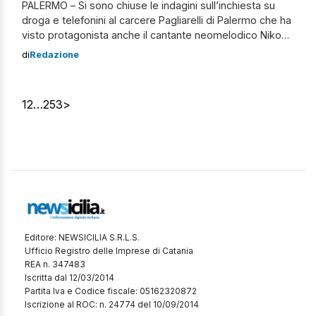
PALERMO – Si sono chiuse le indagini sull’inchiesta su
droga e telefonini al carcere Pagliarelli di Palermo che ha
visto protagonista anche il cantante neomelodico Niko
Pandetta, nipote dello storico boss catanese Turi
di
Redazione
Cappello. In mano ai sostituti procuratori Daniele
Sansone e Antonio Carchietti la notifica dell’avviso di
conclusione delle indagini. L’inchiesta su droga e
1
2
…
253
>
telefonini […]
Editore: NEWSICILIA S.R.L.S.
Ufficio Registro delle Imprese di Catania
REA n. 347483
Iscritta dal 12/03/2014
Partita Iva e Codice fiscale: 05162320872
Iscrizione al ROC: n. 24774 del 10/09/2014