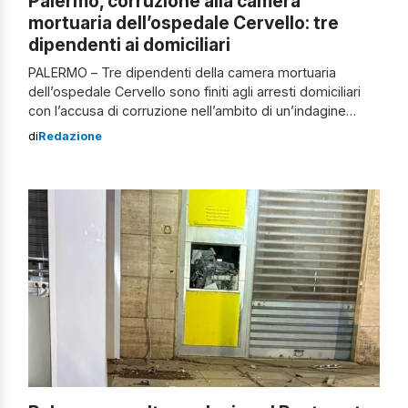
Palermo, corruzione alla camera
mortuaria dell’ospedale Cervello: tre
dipendenti ai domiciliari
PALERMO – Tre dipendenti della camera mortuaria
dell’ospedale Cervello sono finiti agli arresti domiciliari
con l’accusa di corruzione nell’ambito di un’indagine
condotta dalla sezione anticorruzione della Squadra
di
Redazione
Mobile di Palermo. Il provvedimento è stato eseguito in
applicazione di un’ordinanza cautelare del gip, su
richiesta della Procura. Gli indagati sono accusati, a vario
titolo, di associazione […]