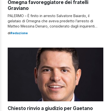
Omegna favoreggiatore dei fratelli
Graviano
PALERMO – È finito in arresto Salvatore Baiardo, il
gelataio di Omegna che aveva predetto l’arresto di
Matteo Messina Denaro, considerato dagli inquirenti
uomo di collegamento dei fratelli Graviano al Nord.
di
Redazione
L’ordine di custodia è scattato oggi direttamente nel
tribunale di Firenze, dove Baiardo si trovava per l’udienza
preliminare: secondo l’accusa avrebbe violato una delle
prescrizioni […]
Chiesto rinvio a giudizio per Gaetano