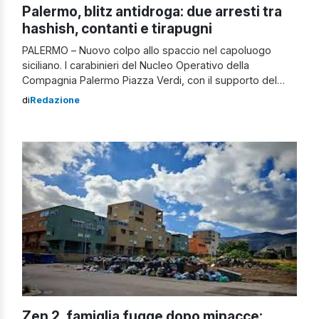
Palermo, blitz antidroga: due arresti tra
hashish, contanti e tirapugni
PALERMO – Nuovo colpo allo spaccio nel capoluogo
siciliano. I carabinieri del Nucleo Operativo della
Compagnia Palermo Piazza Verdi, con il supporto del
Nucleo Cinofili di Palermo Villagrazia, hanno arrestato
di
Redazione
due palermitani nel corso di un servizio mirato di
contrasto alla diffusione di sostanze stupefacenti nei
contesti urbani più esposti al fenomeno. Blitz antidroga
Palermo, […]
Zen 2, famiglia fugge dopo minacce: