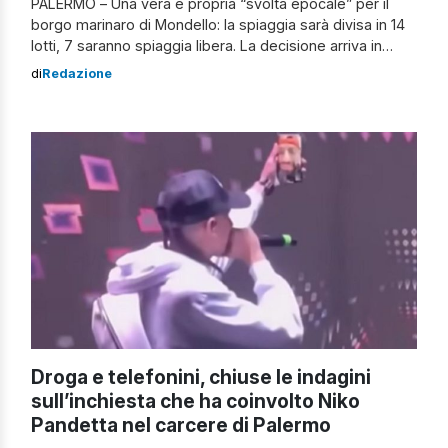
PALERMO – Una vera e propria “svolta epocale” per il
borgo marinaro di Mondello: la spiaggia sarà divisa in 14
lotti, 7 saranno spiaggia libera. La decisione arriva in
seguito all’approvazione da parte del Comune di
di
Redazione
Palermo del PUDM (Piano di utilizzo del demanio
marittimo), che porterà novità sulla gestione delle
spiagge palermitane. L’assessora Savarino fa […]
Droga e telefonini, chiuse le indagini
sull’inchiesta che ha coinvolto Niko
Pandetta nel carcere di Palermo