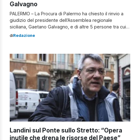
Galvagno
PALERMO – La Procura di Palermo ha chiesto il rinvio a
giudizio del presidente dell’Assemblea regionale
siciliana, Gaetano Galvagno, e di altre 5 persone tra cui
l’ex portavoce del politico, Sabrina De Capitani, e
di
Redazione
l’imprenditrice Caterina Cannariato. Per il presidente
all’Ars, sono contestati i reati di corruzione, peculato,
truffa e falso ideologico. Chiesto rinvio a […]
Landini sul Ponte sullo Stretto: “Opera
inutile che drena le risorse del Paese”