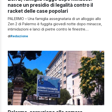
nasce un presidio di legalità contro il
racket delle case popolari
PALERMO – Una famiglia assegnataria di un alloggio allo
Zen 2 di Palermo è fuggita giovedì notte dopo minacce,
intimidazioni e lanci di pietre contro le finestre.
Un’escalation che ha spinto i nuovi inquilini ad
di
Redazione
abbandonare l’appartamento poche ore dopo aver
ricevuto le chiavi. Secondo la ricostruzione
dell’assessore comunale all’Emergenza abitativa,
Fabrizio Ferrandelli, tutto è […]