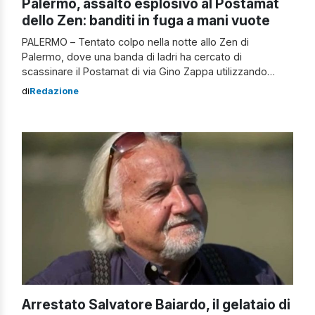
Palermo, assalto esplosivo al Postamat
dello Zen: banditi in fuga a mani vuote
PALERMO – Tentato colpo nella notte allo Zen di
Palermo, dove una banda di ladri ha cercato di
scassinare il Postamat di via Gino Zappa utilizzando
dell’esplosivo per far saltare in aria lo sportello
di
Redazione
bancomat. Un assalto in piena regola, pianificato nei
dettagli, che però si è concluso senza bottino. L’ordigno
ha provocato una violenta […]
Arrestato Salvatore Baiardo, il gelataio di