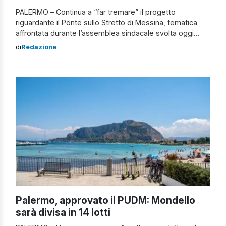
PALERMO – Continua a “far tremare” il progetto
riguardante il Ponte sullo Stretto di Messina, tematica
affrontata durante l’assemblea sindacale svolta oggi
all’ospedale civico di Palermo. Il Segretario generale
di
Redazione
della Cgil, Maurizio Landini ha ribadito la sua posizione a
riguardo. Il disappunto di Landini sul ponte sullo stretto
“Pensiamo che la spesa per il ponte sia […]
Palermo, approvato il PUDM: Mondello
sarà divisa in 14 lotti