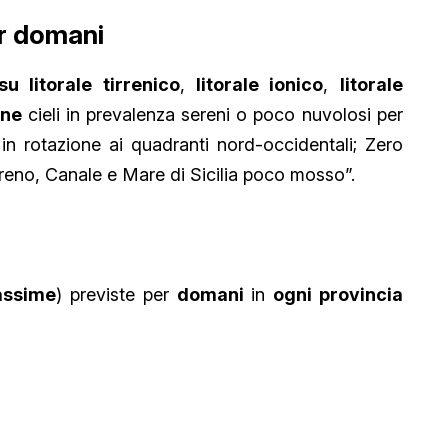
er domani
su litorale tirrenico
,
litorale ionico
,
litorale
rne
cieli in prevalenza sereni o poco nuvolosi per
li in rotazione ai quadranti nord-occidentali; Zero
rreno, Canale e Mare di Sicilia poco mosso”.
ssime
) previste per
domani
in
ogni provincia