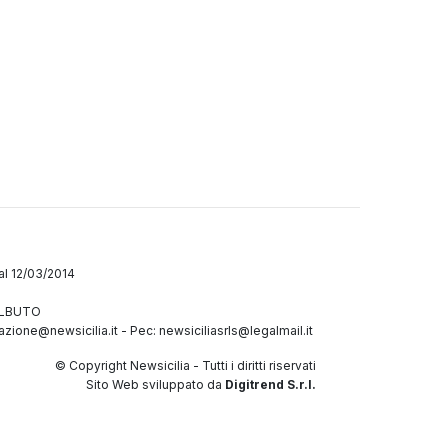
dal 12/03/2014
GALBUTO
azione@newsicilia.it
-
Pec: newsiciliasrls@legalmail.it
© Copyright Newsicilia - Tutti i diritti riservati
Sito Web sviluppato da
Digitrend S.r.l.