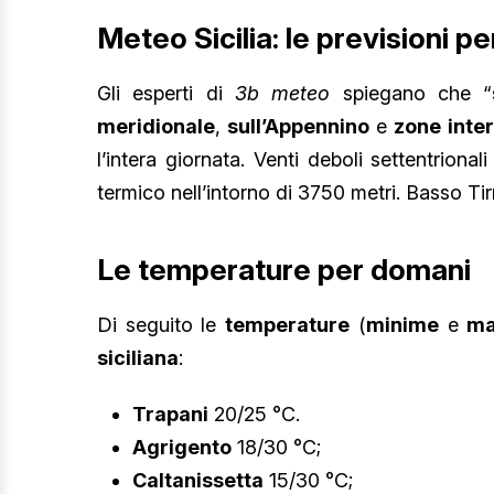
Meteo Sicilia: le previsioni p
Gli esperti di
3b meteo
spiegano che “
meridionale
,
sull’Appennino
e
zone inte
l’intera giornata. Venti deboli settentriona
termico nell’intorno di 3750 metri. Basso Ti
Le temperature per domani
Di seguito le
temperature
(
minime
e
ma
siciliana
:
Trapani
20/25 °C.
Agrigento
18/30 °C;
Caltanissetta
15/30 °C;