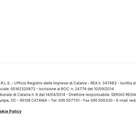
.R.L.S.
-
Ufficio Registro delle Imprese di Catania
-
REA n. 347483
-
Iscritta 
fiscale: 05162320872
-
Iscrizione al ROC: n. 24774 del 10/09/2014
ibunale di Catania n. 9 del 14/04/2014
-
Direttore responsabile: SERGIO RE
uripe, 1/C
-
95128 CATANIA
-
Tel. 095 507701 - Fax 095 506330
-
E-mail: red
okie Policy