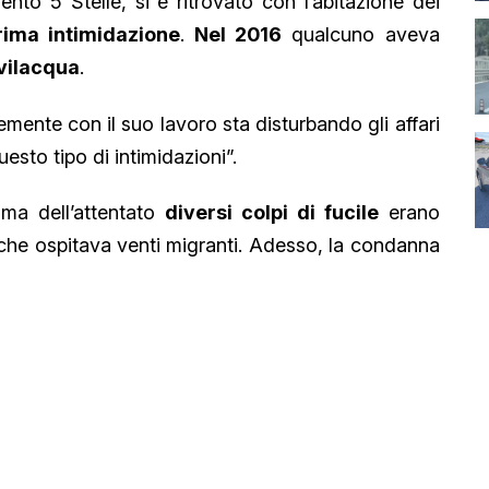
nto 5 Stelle, si è ritrovato con l’abitazione dei
rima intimidazione
.
Nel 2016
qualcuno aveva
evilacqua
.
mente con il suo lavoro sta disturbando gli affari
esto tipo di intimidazioni”.
ma dell’attentato
diversi colpi di fucile
erano
o che ospitava venti migranti. Adesso, la condanna