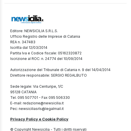
Editore: NEWSICILIA S.R.L.S.
Ufficio Registro delle Imprese di Catania
REA n. 347483
Iscritta dal 12/03/2014
Partita Iva e Codice fiscale: 05162320872
Iscrizione al ROC: n. 24774 del 10/09/2014
Autorizzazione del Tribunale di Catania n. 9 del 14/04/2014
Direttore responsabile: SERGIO REGALBUTO
Sede legale: Via Centuripe, 1/C
95128 CATANIA
Tel. 095 507701 - Fax 095 506330
E-mail: redazione@newsicilia.it
Pec: newsiciliasrls@legalmail.it
Privacy Policy e Cookie Policy
© Copyright Newsicilia - Tutti i diritti riservati