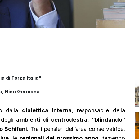
a di Forza Italia"
lia, Nino Germanà
o dalla
dialettica interna
, responsabile della
 degli
ambienti di centrodestra
,
“blindando”
o Schifani
. Tra i pensieri dell’area conservatrice,
tive
, le
regionali del prossimo anno
, temendo