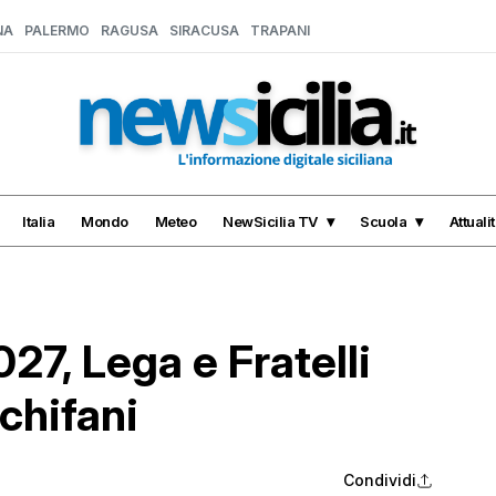
NA
PALERMO
RAGUSA
SIRACUSA
TRAPANI
Italia
Mondo
Meteo
NewSicilia TV
Scuola
Attuali
027, Lega e Fratelli
Schifani
Condividi