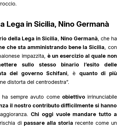
roccio.
la Lega in Sicilia, Nino Germanà
io della Lega in Sicilia
,
Nino Germanà
, che ha
e che sta amministrando bene la Sicilia
, con
maionese impazzita,
è un esercizio al quale non
ettere sullo stesso binario l’esito delle
ata del governo Schifani
, è
quanto di più
e distorta del centrodestra”.
 – ha sempre avuto come
obiettivo
irrinunciabile
za il nostro contributo difficilmente si hanno
maggioranza.
Chi oggi vuole mandare tutto a
rischia di
passare alla storia
recente come un