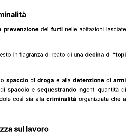
iminalità
la
prevenzione
dei
furti
nelle abitazioni lasciate
rresto in flagranza di reato di una
decina
di “
topi
llo
spaccio
di
droga
e alla
detenzione
di
armi
 di
spaccio
e
sequestrando
ingenti quantità di
dole così sia alla
criminalità
organizzata che a
ezza sul lavoro