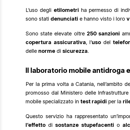
L’uso degli
etilometri
ha permesso di indi
sono stati
denunciati
e hanno visto i loro
v
Sono state elevate oltre
250 sanzioni
ammi
copertura
assicurativa
, l’
uso
del
telefo
delle
norme
di
sicurezza
.
Il laboratorio mobile antidroga e
Per la prima volta a Catania, nell’ambito de
promosso dal Ministero delle Infrastrutture
mobile specializzato in
test rapidi
per la
ri
Questo servizio ha rappresentato un’impo
l’effetto
di
sostanze
stupefacenti
o
al