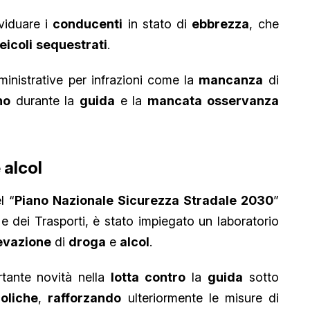
viduare i
conducenti
in stato di
ebbrezza
, che
eicoli
sequestrati
.
nistrative per infrazioni come la
mancanza
di
no
durante la
guida
e la
mancata osservanza
 alcol
l “
Piano Nazionale Sicurezza Stradale 2030
”
 e dei Trasporti, è stato impiegato un laboratorio
levazione
di
droga
e
alcol
.
rtante novità nella
lotta contro
la
guida
sotto
coliche
,
rafforzando
ulteriormente le misure di