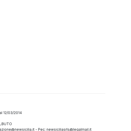
dal 12/03/2014
GALBUTO
azione@newsicilia.it
-
Pec: newsiciliasrls@legalmail.it