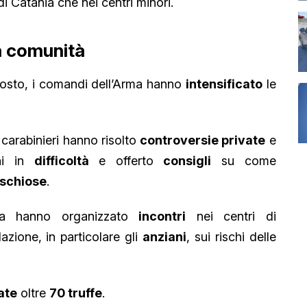
di Catania che nei centri minori.
a comunità
gosto, i comandi dell’Arma hanno
intensificato
le
i carabinieri hanno risolto
controversie private
e
ni in
difficoltà
e offerto
consigli
su come
ischiose
.
ia hanno organizzato
incontri
nei centri di
azione, in particolare gli
anziani
, sui rischi delle
ate
oltre
70 truffe
.