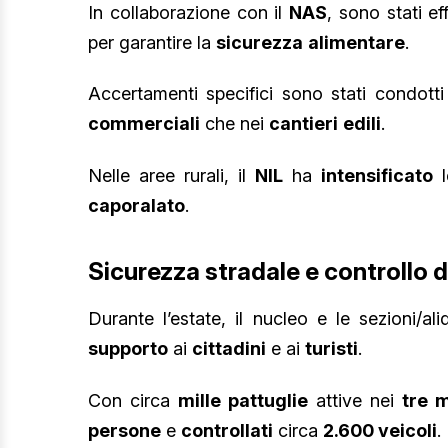
In collaborazione con il
NAS
, sono stati ef
per garantire la
sicurezza
alimentare
.
Accertamenti specifici sono stati condot
commerciali
che nei
cantieri
edili
.
Nelle aree rurali, il
NIL
ha
intensificato
caporalato
.
Sicurezza stradale e controllo de
Durante l’estate, il nucleo e le sezioni/a
supporto
ai
cittadini
e ai
turisti
.
Con circa
mille pattuglie
attive nei
tre m
persone
e
controllati
circa
2.600 veicoli
.