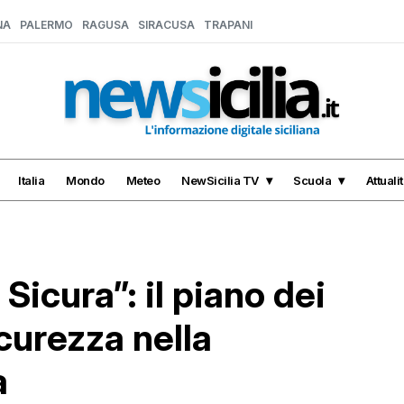
NA
PALERMO
RAGUSA
SIRACUSA
TRAPANI
Italia
Mondo
Meteo
NewSicilia TV
Scuola
Attuali
Sicura”: il piano dei
icurezza nella
a