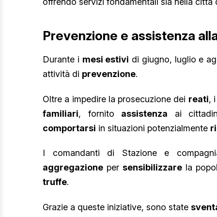
offrendo servizi fondamentali sia nella città 
Prevenzione e assistenza all
Durante i
mesi estivi
di giugno, luglio e a
attività di
prevenzione
.
Oltre a impedire la prosecuzione dei
reati
, 
familiari
, fornito
assistenza
ai cittadi
comportarsi
in situazioni potenzialmente
r
I comandanti di Stazione e compagn
aggregazione
per
sensibilizzare
la popol
truffe
.
Grazie a queste iniziative, sono state
svent