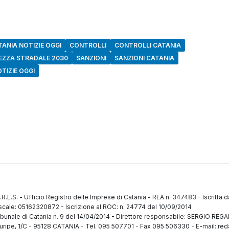
TANIA NOTIZIE OGGI
CONTROLLI
CONTROLLI CATANIA
EZZA STRADALE 2030
SANZIONI
SANZIONI CATANIA
OTIZIE OGGI
.R.L.S.
-
Ufficio Registro delle Imprese di Catania
-
REA n. 347483
-
Iscritta 
fiscale: 05162320872
-
Iscrizione al ROC: n. 24774 del 10/09/2014
ibunale di Catania n. 9 del 14/04/2014
-
Direttore responsabile: SERGIO RE
uripe, 1/C
-
95128 CATANIA
-
Tel. 095 507701 - Fax 095 506330
-
E-mail: red