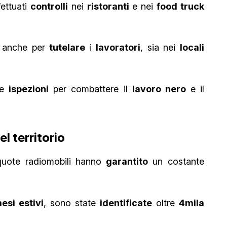
fettuati
controlli
nei
ristoranti
e nei
food truck
ti anche per
tutelare
i
lavoratori
, sia nei
locali
le
ispezioni
per combattere il
lavoro nero
e il
l territorio
liquote radiomobili hanno
garantito
un costante
esi estivi
, sono state
identificate
oltre
4mila