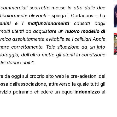
he commerciali scorrette messe in atto dalle due
rticolarmente rilevanti
– spiega il Codacons –.
La
fonini e i malfunzionamenti
causati dagli
molti utenti ad acquistare un
nuovo modello di
ica assolutamente evitabile se i cellulari Apple
are correttamente. Tale situazione da un lato
iotaggio, dall’altro mette gli utenti in condizione
ei danni subiti”.
re da oggi sul proprio sito web le pre-adesioni dei
sa dall’associazione, attraverso la quale tutti gli
ervizio potranno chiedere un equo
indennizzo
ai