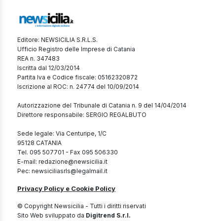
Editore: NEWSICILIA S.R.L.S.
Ufficio Registro delle Imprese di Catania
REA n. 347483
Iscritta dal 12/03/2014
Partita Iva e Codice fiscale: 05162320872
Iscrizione al ROC: n. 24774 del 10/09/2014
Autorizzazione del Tribunale di Catania n. 9 del 14/04/2014
Direttore responsabile: SERGIO REGALBUTO
Sede legale: Via Centuripe, 1/C
95128 CATANIA
Tel. 095 507701 - Fax 095 506330
E-mail: redazione@newsicilia.it
Pec: newsiciliasrls@legalmail.it
Privacy Policy e Cookie Policy
© Copyright Newsicilia - Tutti i diritti riservati
Sito Web sviluppato da
Digitrend S.r.l.