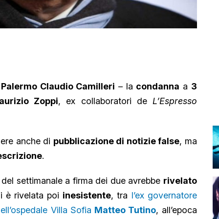
 Palermo Claudio Camilleri
– la
condanna
a
3
aurizio Zoppi
, ex collaboratori de
L’Espresso
dere anche di
pubblicazione di notizie false
, ma
escrizione
.
 del settimanale a firma dei due avrebbe
rivelato
i è rivelata poi
inesistente
, tra
l’ex governatore
dell’ospedale Villa Sofia
Matteo Tutino
, all’epoca