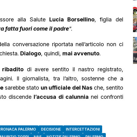
essore alla Salute
Lucia Borsellino
, figlia del
a fatta fuori come il padre
“.
lla conversazione riportata nell’articolo non ci
nchiesta.
Dialogo
, quindi,
mai avvenuto
.
 ribadito
di avere sentito il nastro registrato,
ini. Il giornalista, tra l’altro, sostenne che a
ne
sarebbe stato
un ufficiale del Nas
che, sentito
sto discende
l’accusa di calunnia
nei confronti
CRONACA PALERMO
DECISIONE
INTERCETTAZIONI
MAURIZIO ZOPPI
NAS
NOTIZIE PALERMO
PALERMO