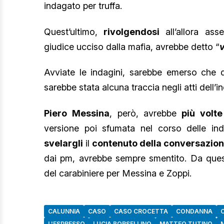
indagato per truffa.
Quest’ultimo,
rivolgendosi
all’allora ass
giudice ucciso dalla mafia, avrebbe detto “
v
Avviate le indagini, sarebbe emerso che de
sarebbe stata alcuna traccia negli atti dell’i
Piero Messina
, però, avrebbe
più volte
versione poi sfumata nel corso delle indag
svelargli
il
contenuto della conversazio
dai pm, avrebbe sempre smentito. Da que
del carabiniere per Messina e Zoppi.
CALUNNIA
CASO
CASO CROCETTA
CONDANNA
L'ESPRESSO
LUCIA BORSELLINO
MATTEO TUTINO