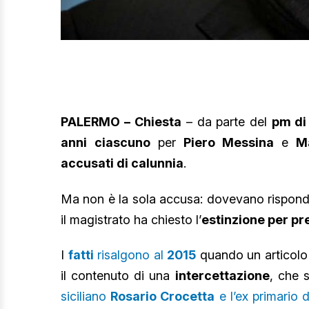
PALERMO –
Chiesta
– da parte del
pm di
anni
ciascuno
per
Piero Messina
e
M
accusati di calunnia
.
Ma non è la sola accusa: dovevano rispon
il magistrato ha chiesto l’
estinzione per pr
I
fatti
risalgono al
2015
quando un articolo
il contenuto di una
intercettazione
, che s
siciliano
Rosario Crocetta
e l’ex primario 