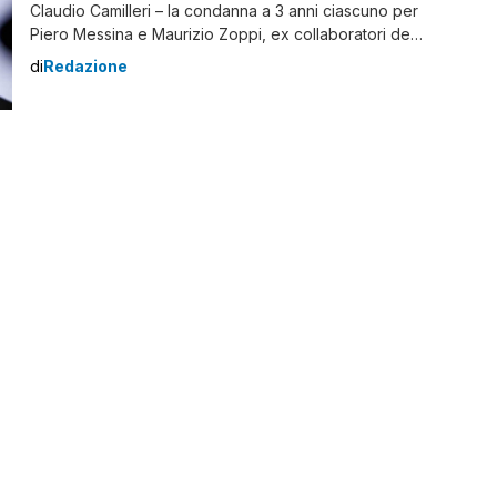
Claudio Camilleri – la condanna a 3 anni ciascuno per
Piero Messina e Maurizio Zoppi, ex collaboratori de
L’Espresso accusati di calunnia. Ma non è la sola
di
Redazione
accusa: dovevano rispondere anche di pubblicazione
di notizie false, ma il magistrato ha chiesto l’estinzione
per prescrizione. I […]