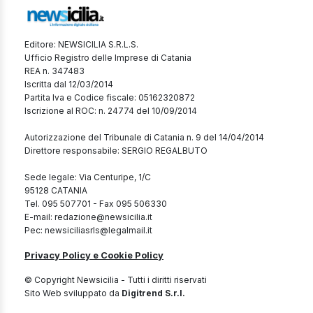
Editore: NEWSICILIA S.R.L.S.
Ufficio Registro delle Imprese di Catania
REA n. 347483
Iscritta dal 12/03/2014
Partita Iva e Codice fiscale: 05162320872
Iscrizione al ROC: n. 24774 del 10/09/2014
Autorizzazione del Tribunale di Catania n. 9 del 14/04/2014
Direttore responsabile: SERGIO REGALBUTO
Sede legale: Via Centuripe, 1/C
95128 CATANIA
Tel. 095 507701 - Fax 095 506330
E-mail: redazione@newsicilia.it
Pec: newsiciliasrls@legalmail.it
Privacy Policy e Cookie Policy
© Copyright Newsicilia - Tutti i diritti riservati
Sito Web sviluppato da
Digitrend S.r.l.