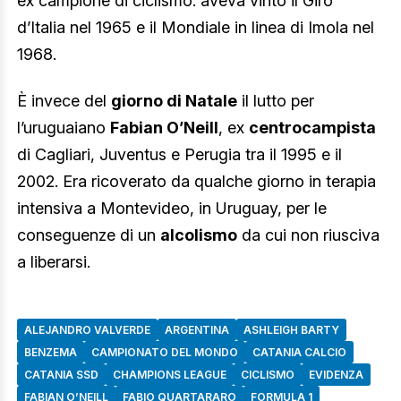
ex campione di ciclismo: aveva vinto il Giro
d’Italia nel 1965 e il Mondiale in linea di Imola nel
1968.
È invece del
giorno di Natale
il lutto per
l’uruguaiano
Fabian O’Neill
, ex
centrocampista
di Cagliari, Juventus e Perugia tra il 1995 e il
2002. Era ricoverato da qualche giorno in terapia
intensiva a Montevideo, in Uruguay, per le
conseguenze di un
alcolismo
da cui non riusciva
a liberarsi.
ALEJANDRO VALVERDE
ARGENTINA
ASHLEIGH BARTY
BENZEMA
CAMPIONATO DEL MONDO
CATANIA CALCIO
CATANIA SSD
CHAMPIONS LEAGUE
CICLISMO
EVIDENZA
FABIAN O’NEILL
FABIO QUARTARARO
FORMULA 1