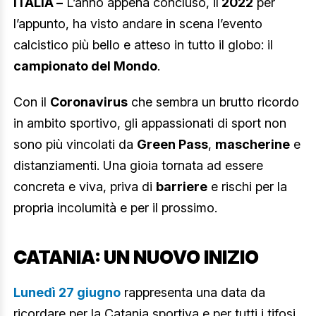
ITALIA –
L’anno appena concluso, il
2022
per
l’appunto, ha visto andare in scena l’evento
calcistico più bello e atteso in tutto il globo: il
campionato del Mondo
.
Con il
Coronavirus
che sembra un brutto ricordo
in ambito sportivo, gli appassionati di sport non
sono più vincolati da
Green Pass
,
mascherine
e
distanziamenti. Una gioia tornata ad essere
concreta e viva, priva di
barriere
e rischi per la
propria incolumità e per il prossimo.
CATANIA: UN NUOVO INIZIO
Lunedì 27 giugno
rappresenta una data da
ricordare per la Catania sportiva e per tutti i tifosi