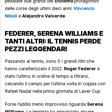
pedalate due grandi del
ciclismo
protagonisti
delle corse degli ultimi dieci anni:
Vincenzo
Nibali
e
Alejandro Valverde
.
FEDERER, SERENA WILLIAMS E
TANTI ALTRI: IL TENNIS PERDE
PEZZI LEGGENDARI
Passando al tennis, sono 5 i grandi ritiri che
hanno caratterizzato il 2022.
Roger Federer
è
stato l’ultimo in ordine di tempo a ritirarsi,
calcando il campo per l’ultima volta in coppia con
Rafael Nadal nella prima giornata di Laver Cup.
Forse l’addio meno improvviso riguarda
Serena
Williams
. La tennista ha annunciato alcune