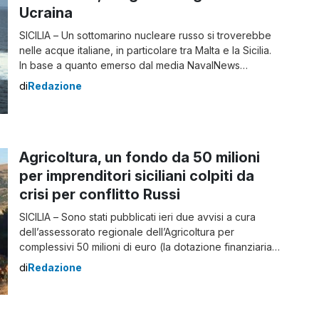
Ucraina
SICILIA – Un sottomarino nucleare russo si troverebbe
nelle acque italiane, in particolare tra Malta e la Sicilia.
In base a quanto emerso dal media NavalNews
sarebbe un sottomarino d’attacco, dotato di missili da
di
Redazione
crociera. Al momento non si sa da quanto tempo si trovi
nelle acque italiane, ma si ipotizza che potrebbe
essere stato dislocato […]
Agricoltura, un fondo da 50 milioni
per imprenditori siciliani colpiti da
crisi per conflitto Russi
SICILIA – Sono stati pubblicati ieri due avvisi a cura
dell’assessorato regionale dell’Agricoltura per
complessivi 50 milioni di euro (la dotazione finanziaria
è di 25 milioni per ciascun bando). Si tratta di fondi
di
Redazione
destinati agli allevatori delle aziende zootecniche
siciliane che producono latte e agli agricoltori delle
aziende agricole che pagano i contributi per