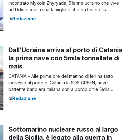
incontrato Mykola Zhyryada, 51enne ucraino che vive
ad Udine con la sua famiglia e che da tempo sta
attraversando simbolicamente l’Italia per chiedere la
di
Redazione
fine della guerra in Ucraina. Munito di sacco a pelo e
bandiera ucraina, Mykola è arrivato a Trapani con la
missione di spronare […]
Dall’Ucraina arriva al porto di Catania
la prima nave con 5mila tonnellate di
mais
CATANIA – Alle prime ore del mattino di ieri ha fatto
ingresso al porto di Catania la SDS GREEN, nave
battente bandiera italiana con a bordo oltre 5mila
tonnellate di mais di origine ucraina. Il carico di grano,
di
Redazione
partito dall’Ucraina e trasportato via gomma, attraverso
uno dei “corridoi di esportazione del grano” fino al
porto […]
Sottomarino nucleare russo al largo
della Sicilia, è legato alla guerra in