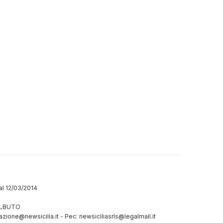
dal 12/03/2014
GALBUTO
azione@newsicilia.it
-
Pec: newsiciliasrls@legalmail.it