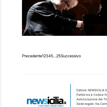
Precedente
1
2
3
4
5
…
25
Successivo
Editore: NEWSICILIA S
Partita Iva e Codice 
Autorizzazione del Tr
Sede legale: Via Cent