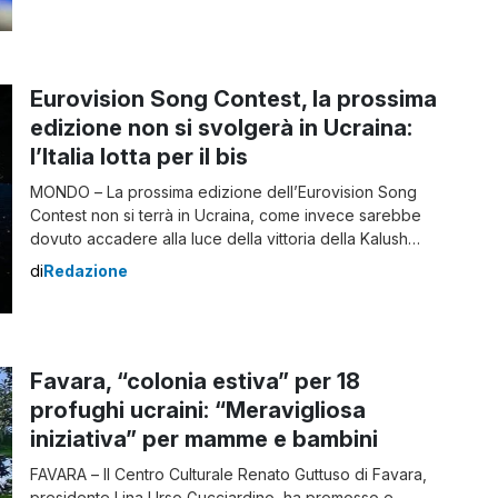
Eurovision Song Contest, la prossima
edizione non si svolgerà in Ucraina:
l’Italia lotta per il bis
MONDO – La prossima edizione dell’Eurovision Song
Contest non si terrà in Ucraina, come invece sarebbe
dovuto accadere alla luce della vittoria della Kalush
Orchestra che quest’anno ha trionfato a Torino.
di
Redazione
È arrivata poche ore fa la comunicazione ufficiale da
parte del comitato organizzatore dell’Eurovision (EBU),
secondo il quale al momento non ci sono le condizioni
necessarie per […]
Favara, “colonia estiva” per 18
profughi ucraini: “Meravigliosa
iniziativa” per mamme e bambini
FAVARA – Il Centro Culturale Renato Guttuso di Favara,
presidente Lina Urso Gucciardino, ha promosso e