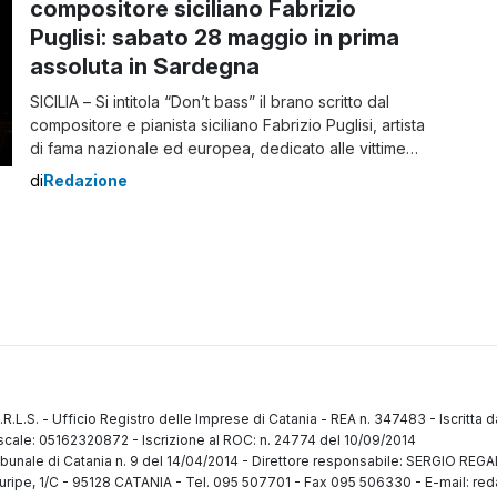
compositore siciliano Fabrizio
Puglisi: sabato 28 maggio in prima
assoluta in Sardegna
SICILIA – Si intitola “Don’t bass” il brano scritto dal
compositore e pianista siciliano Fabrizio Puglisi, artista
di fama nazionale ed europea, dedicato alle vittime
della guerra in Ucraina. Una composizione
di
Redazione
emozionante e piena di pathos, dal titolo significativo
che in un gioco di parole fa riferimento al Donbass
appunto, una delle zone più colpite […]
.R.L.S.
-
Ufficio Registro delle Imprese di Catania
-
REA n. 347483
-
Iscritta 
fiscale: 05162320872
-
Iscrizione al ROC: n. 24774 del 10/09/2014
ibunale di Catania n. 9 del 14/04/2014
-
Direttore responsabile: SERGIO RE
uripe, 1/C
-
95128 CATANIA
-
Tel. 095 507701 - Fax 095 506330
-
E-mail: red