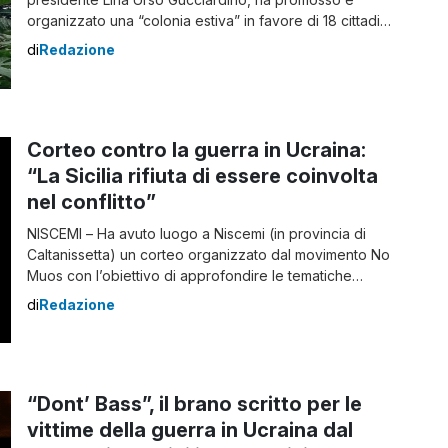
organizzato una “colonia estiva” in favore di 18 cittadini
ucraini profughi, ospiti del Convento dei Francescani a
di
Redazione
Favara e in alcune famiglie locali. La colonia è stata
resa possibile grazie alle donazioni dei soci del Centro
che si sono […]
Corteo contro la guerra in Ucraina:
“La Sicilia rifiuta di essere coinvolta
nel conflitto”
NISCEMI – Ha avuto luogo a Niscemi (in provincia di
Caltanissetta) un corteo organizzato dal movimento No
Muos con l’obiettivo di approfondire le tematiche
legate alla guerra in Ucraina. Gli organizzatori hanno
di
Redazione
spiegato il motivo della manifestazione: “L’escalation
bellica in Ucraina ha riportato la guerra, e i dispositivi
utilizzati per combatterla, al centro del nostro
quotidiano“. […]
“Dont’ Bass”, il brano scritto per le
vittime della guerra in Ucraina dal