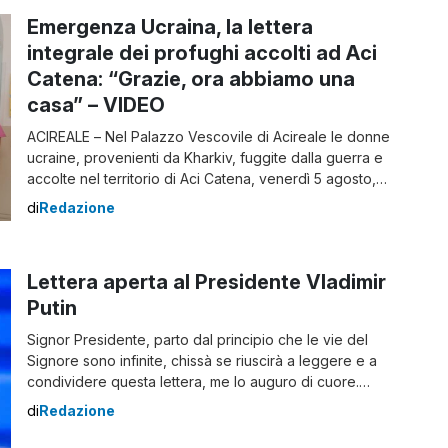
l’irrigazione […]
Emergenza Ucraina, la lettera
integrale dei profughi accolti ad Aci
Catena: “Grazie, ora abbiamo una
casa” – VIDEO
ACIREALE – Nel Palazzo Vescovile di Acireale le donne
ucraine, provenienti da Kharkiv, fuggite dalla guerra e
accolte nel territorio di Aci Catena, venerdì 5 agosto,
hanno consegnato una lettera di ringraziamento alla
di
Redazione
diocesi e in particolare a Monsignor Antonino Raspanti,
vescovo di Acireale, e alla comunità parrocchiale Maria
SS. della Catena guidata da don […]
Lettera aperta al Presidente Vladimir
Putin
Signor Presidente, parto dal principio che le vie del
Signore sono infinite, chissà se riuscirà a leggere e a
condividere questa lettera, me lo auguro di cuore.
Sono trascorsi più di quattro mesi dall’inizio delle ostilità
di
Redazione
della Russia contro l’Ucraina e che nessuna possibilità
di dialogo tra i vari Capi di Stato, dell’Europa e del […]