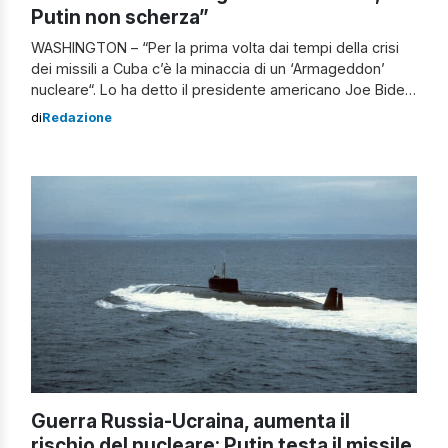
Putin non scherza”
WASHINGTON – “Per la prima volta dai tempi della crisi
dei missili a Cuba c’è la minaccia di un ‘Armageddon’
nucleare“. Lo ha detto il presidente americano Joe Biden
parlando ad un evento elettorale a New York, un incontro
di
Redazione
per una raccolta fondi per il partito democratico ospitato
nella residenza di James Murdoch, uno dei […]
Guerra Russia-Ucraina, aumenta il
rischio del nucleare: Putin testa il missile