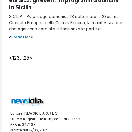
ebraica: gli eventi in programma domani
in Sicilia
SICILIA – Avrà luogo domenica 18 settembre la 23esima
Giornata Europea della Cultura Ebraica, la manifestazione
che ogni anno apre alla cittadinanza le porte di
Sinagoghe, musei e altri siti ebraici, con centinaia di
di
Redazione
appuntamenti, nel nostro Paese in ben 102 località
distribuite in 16 Regioni, da Nord a Sud alle Isole.
L’iniziativa, coordinata e promossa […]
<
1
2
3
…
25
>
Editore: NEWSICILIA S.R.L.S.
Ufficio Registro delle Imprese di Catania
REA n. 347483
Iscritta dal 12/03/2014