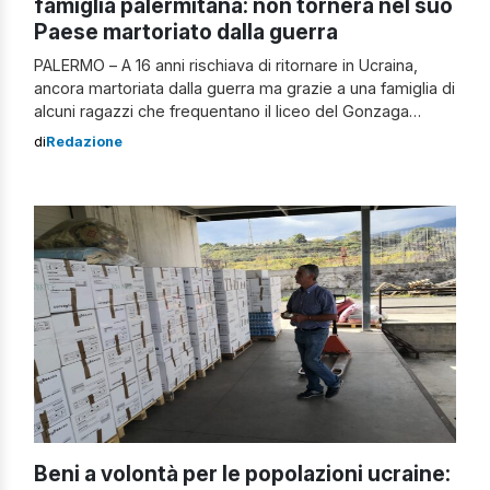
famiglia palermitana: non tornerà nel suo
Paese martoriato dalla guerra
PALERMO – A 16 anni rischiava di ritornare in Ucraina,
ancora martoriata dalla guerra ma grazie a una famiglia di
alcuni ragazzi che frequentano il liceo del Gonzaga
Campus, è rimasta a Palermo. Josephine continuerà il
di
Redazione
suo percorso scolastico dentro il campus. Come lei, tanti
altri giovani (ucraini, siriani e iracheni), tutti rifugiati con
alle […]
Beni a volontà per le popolazioni ucraine: