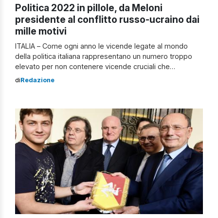
Politica 2022 in pillole, da Meloni
presidente al conflitto russo-ucraino dai
mille motivi
ITALIA – Come ogni anno le vicende legate al mondo
della politica italiana rappresentano un numero troppo
elevato per non contenere vicende cruciali che
accompagneranno il futuro della nazione tricolore.
di
Redazione
MELONI E MATTARELLA: PATTI CHIARI E AMICIZIA LUNGA
Il 13 ottobre si apre la 19esima legislatura. Ignazio La
Russa eletto presidente del Senato, nonostante Forza
[…]