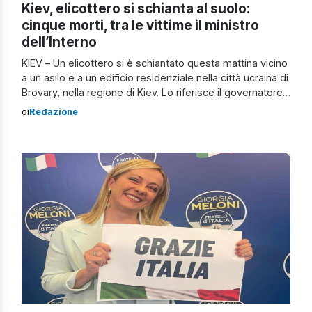
Kiev, elicottero si schianta al suolo:
cinque morti, tra le vittime il ministro
dell’Interno
KIEV – Un elicottero si è schiantato questa mattina vicino
a un asilo e a un edificio residenziale nella città ucraina di
Brovary, nella regione di Kiev. Lo riferisce il governatore
Oleksiy Kuleba. L’asilo è andato in fiamme, “al momento
di
Redazione
della tragedia c’erano i bambini e il personale dell’asilo“.
Cinque i morti, tra cui bambini, […]