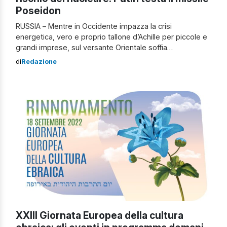
Poseidon
RUSSIA – Mentre in Occidente impazza la crisi
energetica, vero e proprio tallone d’Achille per piccole e
grandi imprese, sul versante Orientale soffia
prepotentemente la minaccia militare e territoriale russa
di
Redazione
del suo maggior esponente, Vladimir Putin. Sono passati
quasi sette mesi e mezzo dall’inizio dell’invasione russa
ai danni del territorio ucraino e segnando così una […]
XXIII Giornata Europea della cultura