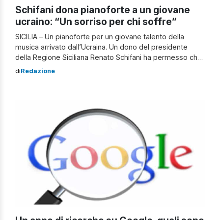
Schifani dona pianoforte a un giovane
ucraino: “Un sorriso per chi soffre”
SICILIA – Un pianoforte per un giovane talento della
musica arrivato dall’Ucraina. Un dono del presidente
della Regione Siciliana Renato Schifani ha permesso che
il sogno di Danijl Godunov, 18 anni, fuggito con la madre
di
Redazione
Tamara dal suo Paese in guerra, potesse diventare
realtà. Il governatore ha consegnato lo strumento tanto
desiderato al giovane durante […]