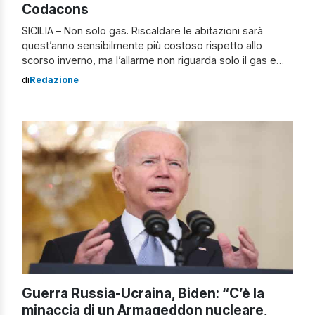
Codacons
SICILIA – Non solo gas. Riscaldare le abitazioni sarà
quest’anno sensibilmente più costoso rispetto allo
scorso inverno, ma l’allarme non riguarda solo il gas e
coinvolge ora anche altri combustibili. Lo denunciano il
di
Redazione
Codacons e la Task Force TANASI CONSUMERS che
segnalano rincari abnormi per il pellet, utilizzato per le
stufe presenti in milioni di […]
Guerra Russia-Ucraina, Biden: “C’è la
minaccia di un Armageddon nucleare,