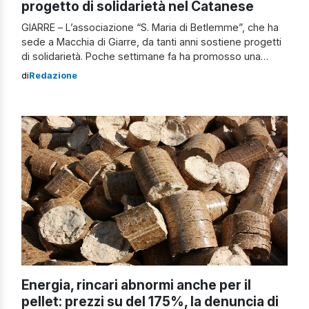
progetto di solidarietà nel Catanese
GIARRE – L’associazione “S. Maria di Betlemme”, che ha
sede a Macchia di Giarre, da tanti anni sostiene progetti
di solidarietà. Poche settimane fa ha promosso una
raccolta di generi alimentari, farmaci e indumenti a
di
Redazione
favore delle popolazioni dell’Ucraina, provate da una
guerra che sembra non avere fine. Il popolo ucraino
affronterà un inverno di […]
Energia, rincari abnormi anche per il
pellet: prezzi su del 175%, la denuncia di