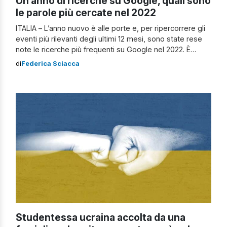
Un anno di ricerche su Google, quali sono
le parole più cercate nel 2022
ITALIA – L’anno nuovo è alle porte e, per ripercorrere gli
eventi più rilevanti degli ultimi 12 mesi, sono state rese
note le ricerche più frequenti su Google nel 2022. È
necessario precisare che le liste delle parole inserite più
di
Federica Sciacca
spesso nel motore di ricerca, non sono le più cercate in
assoluto perché alcune espressioni […]
Studentessa ucraina accolta da una