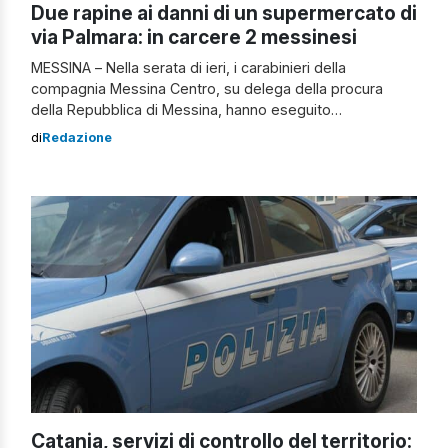
Due rapine ai danni di un supermercato di
via Palmara: in carcere 2 messinesi
MESSINA – Nella serata di ieri, i carabinieri della
compagnia Messina Centro, su delega della procura
della Repubblica di Messina, hanno eseguito
un’ordinanza di custodia cautelare in carcere nei
di
Redazione
confronti di 2 messinesi, M.F., 36enne, e C.F., 66enne,
entrambi gravati da precedenti penali, perché ritenuti
responsabili, a vario titolo, di 2 rapine perpetrate ai danni
[…]
Catania, servizi di controllo del territorio: