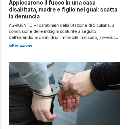
Appiccarono il fuoco in una casa
disabitata, madre e figlio nei guai: scatta
la denuncia
AGRIGENTO – I carabinieri della Stazione di Siculiana, a
conclusione delle indagini scaturite a seguito
dell’incendio ai danni di un immobile in disuso, avvenuto
il 7 agosto scorso in Via Marconi, nel pomeriggio del 15
di
Redazione
settembre, hanno depositato alla Procura della
Repubblica di Agrigento un’informativa di reato a carico
di madre e figlio. I due […]