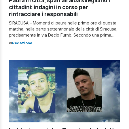
Paura in città, spari all’alba svegliano i
cittadini: indagini in corso per
rintracciare i responsabili
SIRACUSA – Momenti di paura nelle prime ore di questa
mattina, nella parte settentrionale della città di Siracusa,
precisamente in via Decio Furnò. Secondo una prima
ricostruzione dei fatti, sarebbero stati esplosi dei colpi
di
Redazione
d’arma da fuoco da parte di ignoti. A udire gli spari
sarebbero stati i residenti della zona che, spaventati, si
sono […]