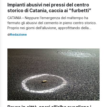
Impianti abusivi nei pressi del centro
storico di Catania, caccia ai “furbetti”
CATANIA – Neppure l’emergenza del maltempo ha
fermato gli abusivi del cemento in pieno centro storico.
Proprio nei giorni dell’alluvione, approfittando della
mobilitazione per i rischi del maltempo, ignoti hanno
di
Redazione
tentato di realizzare un manufatto, forse un chiosco per
bibite, proprio sotto uno degli archi della marina, nei
pressi della pescheria, una delle zone simbolo […]