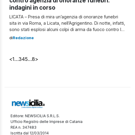
contro agenzia di onoranze funebri:
indagini in corso
LICATA – Presa di mira un’agenzia di onoranze funebri
sita in via Roma, a Licata, nell’Agrigentino. Di notte, infatti,
sono stati esplosi alcuni colpi di arma da fuoco contro la
saracinesca. Il proprietario si sarebbe accorto di quanto
di
Redazione
accaduto proprio all’apertura dell’agenzia funebre e
avrebbe così allertato le forze dell’ordine. I carabinieri
della compagnia di […]
<
1
…
3
4
5
…
8
>
Editore: NEWSICILIA S.R.L.S.
Ufficio Registro delle Imprese di Catania
REA n. 347483
Iscritta dal 12/03/2014