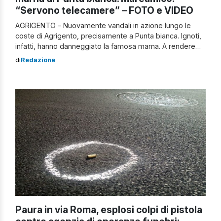
“Servono telecamere” – FOTO e VIDEO
AGRIGENTO – Nuovamente vandali in azione lungo le
coste di Agrigento, precisamente a Punta bianca. Ignoti,
infatti, hanno danneggiato la famosa marna. A rendere
noto l’accaduto è l’associazione ambientalista
di
Redazione
Mareamico attraverso un comunicato. “Ancora una volta
hanno sfregiato e imbrattato la marna di Punta bianca!
Questa stupenda area, che da anni aspetta il
riconoscimento ufficiale […]
Paura in via Roma, esplosi colpi di pistola