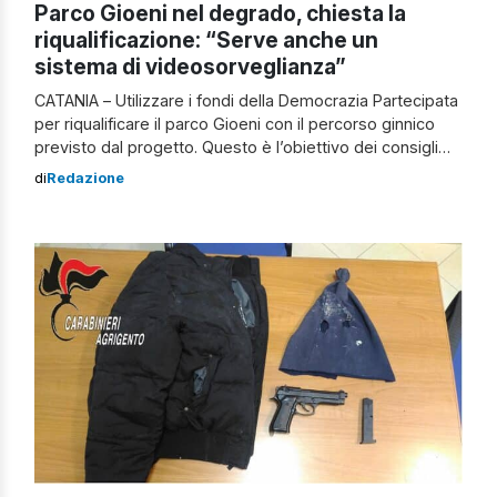
Parco Gioeni nel degrado, chiesta la
riqualificazione: “Serve anche un
sistema di videosorveglianza”
CATANIA – Utilizzare i fondi della Democrazia Partecipata
per riqualificare il parco Gioeni con il percorso ginnico
previsto dal progetto. Questo è l’obiettivo dei consigli
del II e del III municipio di Catania insieme alle
di
Redazione
associazioni Svegliati Catania, Libertas, Gruppo Volontari
Italia, ND, ACLI Catania. Un modo per sensibilizzare le
persone e sposare così un […]