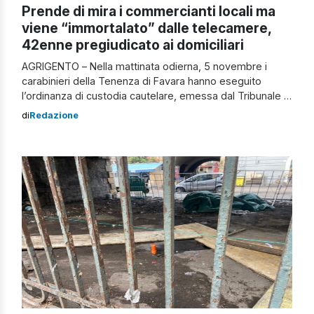
Prende di mira i commercianti locali ma
viene “immortalato” dalle telecamere,
42enne pregiudicato ai domiciliari
AGRIGENTO – Nella mattinata odierna, 5 novembre i
carabinieri della Tenenza di Favara hanno eseguito
l’ordinanza di custodia cautelare, emessa dal Tribunale di
Agrigento – Ufficio GIP – nei confronti di un 42enne
di
Redazione
pregiudicato, ritenuto responsabile di due rapine a mano
armata messe a segno ai danni del supermercato
denominato R-7 Sisa di via Cicchillo […]