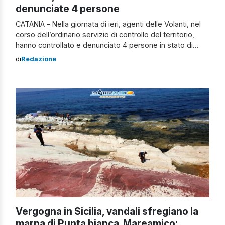
denunciate 4 persone
CATANIA – Nella giornata di ieri, agenti delle Volanti, nel
corso dell’ordinario servizio di controllo del territorio,
hanno controllato e denunciato 4 persone in stato di
libertà per vari titoli di reato. Intorno alle 16,30, personale
di
Redazione
delle Motovolanti fermava e controllava un’autovettura
con a bordo un pregiudicato e sottoposto alla misura di
prevenzione dell’avviso orale; […]
Vergogna in Sicilia, vandali sfregiano la
marna di Punta bianca. Mareamico: