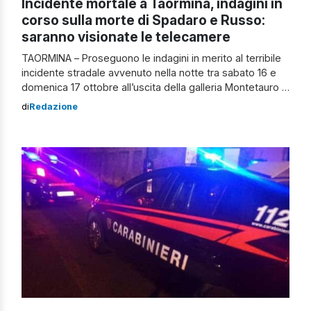
Incidente mortale a Taormina, indagini in
corso sulla morte di Spadaro e Russo:
saranno visionate le telecamere
TAORMINA – Proseguono le indagini in merito al terribile
incidente stradale avvenuto nella notte tra sabato 16 e
domenica 17 ottobre all’uscita della galleria Montetauro a
Taormina, in provincia di Messina, che è costato la vita a
di
Redazione
Roberto Spadaro e Antonino Russo. Secondo la
ricostruzione dei fatti, il sinistro sarebbe stato di natura
autonoma e […]