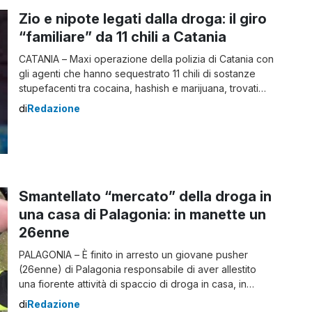
Zio e nipote legati dalla droga: il giro
“familiare” da 11 chili a Catania
CATANIA – Maxi operazione della polizia di Catania con
gli agenti che hanno sequestrato 11 chili di sostanze
stupefacenti tra cocaina, hashish e marijuana, trovati
nella disponibilità di un catanese di 40 anni. Con l’uomo
di
Redazione
è stato arrestato anche il nipote, un giovane di 23 anni,
in possesso di un panetto di hashish del peso […]
Smantellato “mercato” della droga in
una casa di Palagonia: in manette un
26enne
PALAGONIA – È finito in arresto un giovane pusher
(26enne) di Palagonia responsabile di aver allestito
una fiorente attività di spaccio di droga in casa, in
pieno centro cittadino. In prima linea i carabinieri della
di
Redazione