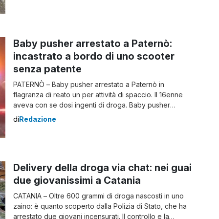
compagnia di Palagonia che – in collaborazione con i
colleghi dello Squadrone Eliportato Cacciatori di Sicilia
– hanno avviato le indagini. […]
Baby pusher arrestato a Paternò:
incastrato a bordo di uno scooter
senza patente
PATERNÒ – Baby pusher arrestato a Paternò in
flagranza di reato un per attività di spaccio. Il 16enne
aveva con se dosi ingenti di droga. Baby pusher
arrestato Nel corso di un servizio di controllo i
di
Redazione
carabinieri del Nucleo Operativo della compagnia
di Paternò hanno svolto un’attività di osservazione. Nei
pressi di una piazza periferica del […]
Delivery della droga via chat: nei guai
due giovanissimi a Catania
CATANIA – Oltre 600 grammi di droga nascosti in uno
zaino: è quanto scoperto dalla Polizia di Stato, che ha
arrestato due giovani incensurati. Il controllo e la