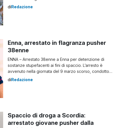
scoperta I due, un 18enne e un 17enne catanesi, sono
di
Redazione
stati fermati a bordo di un’auto dai poliziotti del
commissariato Borgo Ognina, durante un controllo di
routine […]
Enna, arrestato in flagranza pusher
38enne
ENNA – Arrestato 38enne a Enna per detenzione di
sostanze stupefacenti ai fini di spaccio. L’arresto è
avvenuto nella giornata del 9 marzo scorso, condotto
dalla Polizia di Stato di Enna insieme alla Sezione
di
Redazione
Antidroga della Squadra Mobile con il supporto della
Squadra Volanti. Durante un’attività di controllo mirata
alla prevenzione e repressione della criminalità, […]
Spaccio di droga a Scordia:
arrestato giovane pusher dalla