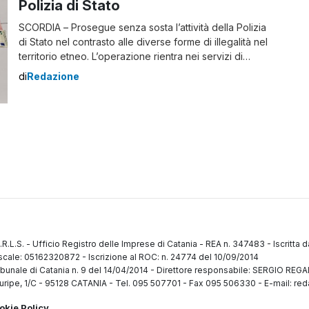
Polizia di Stato
SCORDIA – Prosegue senza sosta l’attività della Polizia
di Stato nel contrasto alle diverse forme di illegalità nel
territorio etneo. L’operazione rientra nei servizi di
prevenzione e controllo disposti dal Questore di
di
Redazione
Catania, con particolare attenzione al comprensorio del
Calatino. Fermato in piazza a Scordia con dosi pronte
allo spaccio Nei giorni scorsi, i poliziotti […]
.R.L.S.
-
Ufficio Registro delle Imprese di Catania
-
REA n. 347483
-
Iscritta 
fiscale: 05162320872
-
Iscrizione al ROC: n. 24774 del 10/09/2014
ibunale di Catania n. 9 del 14/04/2014
-
Direttore responsabile: SERGIO RE
uripe, 1/C
-
95128 CATANIA
-
Tel. 095 507701 - Fax 095 506330
-
E-mail: red
okie Policy