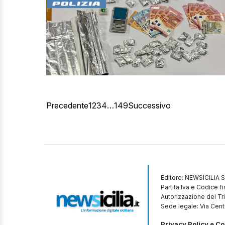
Precedente
1
2
3
4
…
149
Successivo
Editore: NEWSICILIA S
Partita Iva e Codice 
Autorizzazione del Tr
Sede legale: Via Cent
Privacy Policy e Co