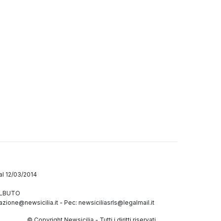
dal 12/03/2014
GALBUTO
azione@newsicilia.it
-
Pec: newsiciliasrls@legalmail.it
© Copyright Newsicilia - Tutti i diritti riservati