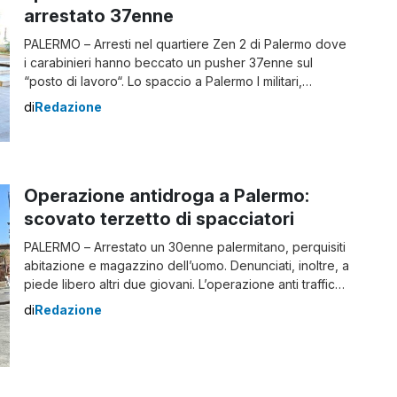
arrestato 37enne
PALERMO – Arresti nel quartiere Zen 2 di Palermo dove
i carabinieri hanno beccato un pusher 37enne sul
“posto di lavoro“. Lo spaccio a Palermo I militari,
appostati in un punto di osservazione strategico, hanno
di
Redazione
notato l’indagato mentre cedeva sulla pubblica via,
diversi involucri ad alcuni suoi coetanei. Quest’ultimi,
alla vista della pattuglia, sono riusciti […]
Operazione antidroga a Palermo:
scovato terzetto di spacciatori
PALERMO – Arrestato un 30enne palermitano, perquisiti
abitazione e magazzino dell’uomo. Denunciati, inoltre, a
piede libero altri due giovani. L’operazione anti traffico
di droga a Palermo ha condotto a scovare il terzetto
di
Redazione
già noto alle forze di polizia. I tre uomini sono accusati
di produzione e traffico di sostanze stupefacenti.
Operazione antidroga: l’arresto del 30enne L’attività […]