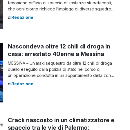
fenomeno diffuso di spaccio di sostanze stupefacenti,
che ogni giorno richiede l’impiego di diverse squadre
mobili del comando provinciale dei carabinieri. Nello
di
Redazione
specifico i militari hanno arrestato un 19enne del luogo,
colto in flagranza di reato durante lo spaccio. Lotta allo
spaccio a Chiaramonte Gulfi, sorpreso […]
Nascondeva oltre 12 chili di droga in
casa: arrestato 40enne a Messina
MESSINA – Un maxi sequestro da oltre 12 chili di droga
quello eseguito dalla polizia di stato nel corso di
un’operazione condotta in un appartamento della zona
di FondoFucile a Messina. Un uomo di 40 anni è stato
di
Redazione
arrestato in flagranza di reato per detenzione di
sostanze stupefacenti ai fini di spaccio. Droga a
quantità […]
Crack nascosto in un climatizzatore e
spaccio tra le vie di Palermo: