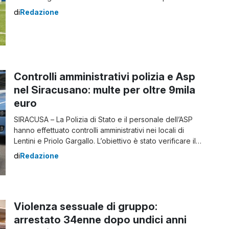
aggredito l’arbitro. L’aggressione e il Daspo È successo
di
Redazione
tutto durante Real Priolo – Stella Maris, gara valevole
per il il campionato di calcio di Terza Categoria,
tenutasi il 16 febbraio […]
Controlli amministrativi polizia e Asp
nel Siracusano: multe per oltre 9mila
euro
SIRACUSA – La Polizia di Stato e il personale dell’ASP
hanno effettuato controlli amministrativi nei locali di
Lentini e Priolo Gargallo. L’obiettivo è stato verificare il
rispetto delle norme igienico-sanitarie e di sicurezza.
di
Redazione
Le ispezioni hanno portato alla scoperta di diverse
irregolarità che hanno comportato sanzioni
significative. Multe per oltre 9mila euro tra Lentini e […]
Violenza sessuale di gruppo:
arrestato 34enne dopo undici anni