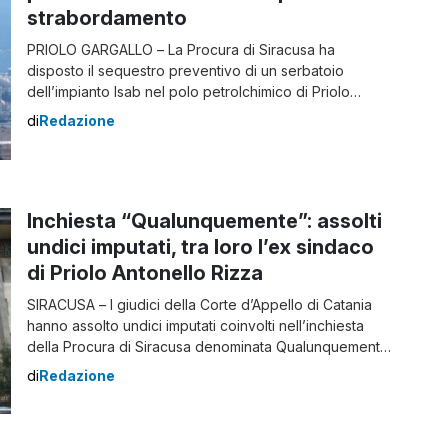
strabordamento
PRIOLO GARGALLO – La Procura di Siracusa ha
disposto il sequestro preventivo di un serbatoio
dell’impianto Isab nel polo petrolchimico di Priolo
Gargallo. Il provvedimento – dello scorso 8 novembre –
di
Redazione
sarebbe stato emesso dopo uno strabordamento
avvenuto ai primi del mese. Ad aver svolto le indagini il
personale del Nucleo investigativo circondariale tutela
ambiente […]
Inchiesta “Qualunquemente”: assolti
undici imputati, tra loro l’ex sindaco
di Priolo Antonello Rizza
SIRACUSA – I giudici della Corte d’Appello di Catania
hanno assolto undici imputati coinvolti nell’inchiesta
della Procura di Siracusa denominata Qualunquemente,
che ipotizzava a vario titolo i reati di voto di scambio e
di
Redazione
concussione. Secondo la ricostruzione accusatoria,
l’ex sindaco di Priolo Antonello Rizza, insieme ad alcuni
assessori e dirigenti comunali, avrebbe favorito