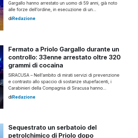
Gargallo hanno arrestato un uomo di 59 anni, già noto
alle forze dell’ordine, in esecuzione di un
provvedimento di pene concorrenti emesso dall’Ufficio
di
Redazione
Esecuzioni Penali della Procura della Repubblica di
Lecce. Il 59enne è stato condannato a 1 anno, 9 mesi e
9 giorni di reclusione in […]
Fermato a Priolo Gargallo durante un
controllo: 33enne arrestato oltre 320
grammi di cocaina
SIRACUSA – Nell’ambito di mirati servizi di prevenzione
e contrasto allo spaccio di sostanze stupefacenti, i
Carabinieri della Compagnia di Siracusa hanno
arrestato un 33enne, con precedenti penali, per
di
Redazione
detenzione ai fini di spaccio di sostanze stupefacenti. Il
controllo nei pressi della Basilica di San Foca L’uomo è
stato fermato dai Carabinieri della Sezione Operativa
[…]
Sequestrato un serbatoio del
petrolchimico di Priolo dopo