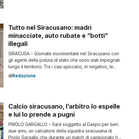
interistituzionale per fronteggiare l’emergenza
ambientale e sanitaria. “In seguito al grave incendio
verificatosi nel sito di stoccaggio della Ecomac, ad
Augusta, e alle […]
Tutto nel Siracusano: madri
minacciate, auto rubate e “botti”
illegali
SIRACUSA – Giornate movimentate nel Siracusano con
gli agenti della polizia di stato che sono stati impegnati
lungo il territorio. Tra i casi spiccano, in negativo, le
minacce che un 30enne avrebbe fatto alla madre
di
Redazione
puntandole due grossi coltelli da cucina. Minaccia la
madre con un coltello: succede nel Siracusano E
cominciamo proprio da qua, […]
Calcio siracusano, l’arbitro lo espelle
e lui lo prende a pugni
PRIOLO GARGALLO – Sarà soggetto al Daspo per ben
due anni, un calciatore della squadra siracusana di
Priolo Gargallo che durante un match di campionato ha