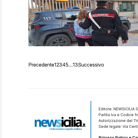
Precedente
1
2
3
4
5
…
13
Successivo
Editore: NEWSICILIA S
Partita Iva e Codice 
Autorizzazione del Tr
Sede legale: Via Cent
Privacy Policy e Co