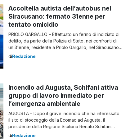
l’erogazione di sussidi […]
Accoltella autista dell’autobus nel
Siracusano: fermato 31enne per
tentato omicidio
PRIOLO GARGALLO – Effettuato un fermo di indiziato di
delitto, da parte della Polizia di Stato, nei confronti di
un 31enne, residente a Priolo Gargallo, nel Siracusano,
con l’accusa di tentato omicidio. Accoltella l’autista di un
di
Redazione
autobus a Priolo Gargallo: adesso è in stato di fermo
L’uomo, in base alla ricostruzione e per cause ancora
[…]
Incendio ad Augusta, Schifani attiva
gruppo di lavoro immediato per
l’emergenza ambientale
AUGUSTA – Dopo il grave incendio che ha interessato
il sito di stoccaggio della Ecomac ad Augusta, il
presidente della Regione Siciliana Renato Schifani
annuncia l’attivazione immediata di un gruppo di lavoro
di
Redazione