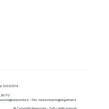
dal 12/03/2014
GALBUTO
azione@newsicilia.it
-
Pec: newsiciliasrls@legalmail.it
© Copyright Newsicilia - Tutti i diritti riservati