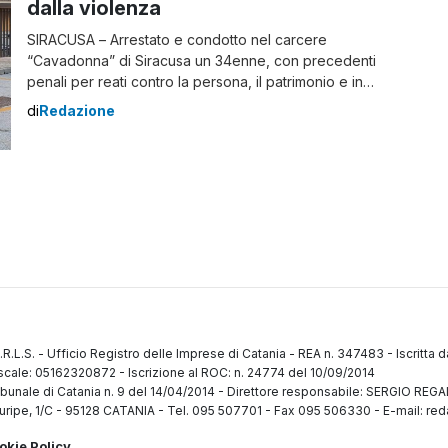
dalla violenza
SIRACUSA – Arrestato e condotto nel carcere
“Cavadonna” di Siracusa un 34enne, con precedenti
penali per reati contro la persona, il patrimonio e in
materia di stupefacenti, in esecuzione all’ordine di
di
Redazione
carcerazione emesso dalla Procura della Repubblica
presso il Tribunale di Siracusa. I fatti L’uomo,
riconosciuto colpevole dei reati di violenza sessuale di
gruppo, commessa […]
.R.L.S.
-
Ufficio Registro delle Imprese di Catania
-
REA n. 347483
-
Iscritta 
fiscale: 05162320872
-
Iscrizione al ROC: n. 24774 del 10/09/2014
ibunale di Catania n. 9 del 14/04/2014
-
Direttore responsabile: SERGIO RE
uripe, 1/C
-
95128 CATANIA
-
Tel. 095 507701 - Fax 095 506330
-
E-mail: red
okie Policy