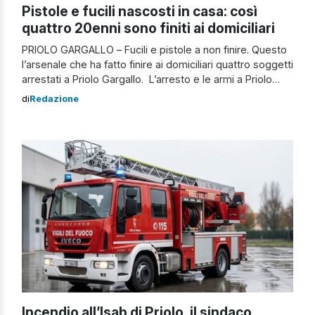
Pistole e fucili nascosti in casa: così
quattro 20enni sono finiti ai domiciliari
PRIOLO GARGALLO – Fucili e pistole a non finire. Questo
l’arsenale che ha fatto finire ai domiciliari quattro soggetti
arrestati a Priolo Gargallo. L’arresto e le armi a Priolo
Gargallo I quattro uomini, tutti 20enni con precedenti di
di
Redazione
polizia, a luglio 2025, erano stati arrestati dai carabinieri
per i reati di porto, detenzione illegale di […]
Incendio all’Isab di Priolo, il sindaco