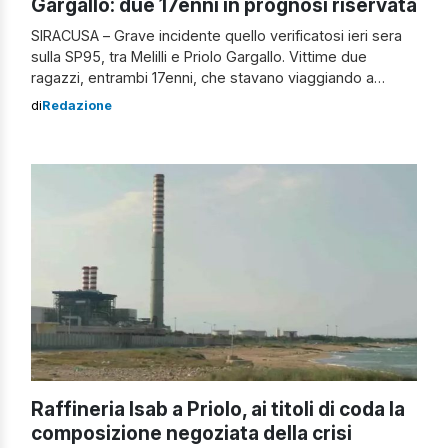
Gargallo: due 17enni in prognosi riservata
SIRACUSA – Grave incidente quello verificatosi ieri sera
sulla SP95, tra Melilli e Priolo Gargallo. Vittime due
ragazzi, entrambi 17enni, che stavano viaggiando a
bordo di un motorino. Incidente sulla SP95 tra Melilli e
di
Redazione
Priolo Gargallo In base ad una prima ricostruzione,
sembrerebbe trattarsi di un sinistro autonomo. I giovani
infatti, avrebbero perso il controllo […]
Raffineria Isab a Priolo, ai titoli di coda la
composizione negoziata della crisi