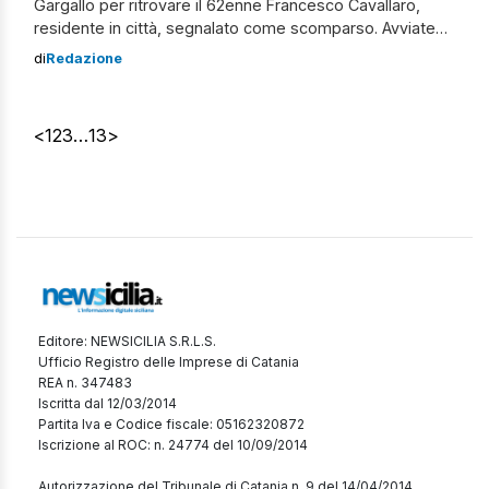
Gargallo per ritrovare il 62enne Francesco Cavallaro,
residente in città, segnalato come scomparso. Avviate
ricerche a Priolo Gargallo per il 62enne Francesco
di
Redazione
Cavallaro Secondo quanto riferito dalle autorità, al
momento della sparizione l’uomo indossava un
pantalone di jeans, un maglioncino scuro e un giubbotto
<
1
2
3
…
13
>
o smanicato blu […]
Editore: NEWSICILIA S.R.L.S.
Ufficio Registro delle Imprese di Catania
REA n. 347483
Iscritta dal 12/03/2014
Partita Iva e Codice fiscale: 05162320872
Iscrizione al ROC: n. 24774 del 10/09/2014
Autorizzazione del Tribunale di Catania n. 9 del 14/04/2014