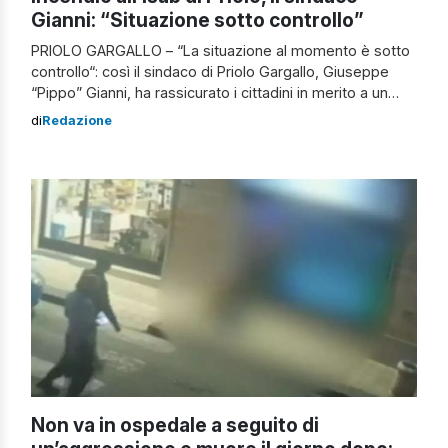
Gianni: “Situazione sotto controllo”
PRIOLO GARGALLO – “La situazione al momento è sotto
controllo“: così il sindaco di Priolo Gargallo, Giuseppe
“Pippo” Gianni, ha rassicurato i cittadini in merito a un
incendio che è scoppiato all’interno della raffineria Isab
di
Redazione
Nord nella zona industriale siracusana. Secondo quanto
si apprende dal primo cittadino, il rogo è divampato nel
reparto SG13. Le squadre […]
Non va in ospedale a seguito di