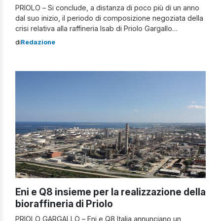
PRIOLO – Si conclude, a distanza di poco più di un anno
dal suo inizio, il periodo di composizione negoziata della
crisi relativa alla raffineria Isab di Priolo Gargallo
(Siracusa). Una fase che oggi giunge al termine, ma che
di
Redazione
si è rivelata fondamentale per consentire all’impresa di
superare una situazione di insolvenza, evitando il
fallimento attraverso […]
Eni e Q8 insieme per la realizzazione della
bioraffineria di Priolo
PRIOLO GARGALLO – Eni e Q8 Italia annunciano un