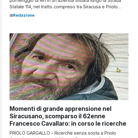
pomeriggio di ieri in un’azienda situata lungo la Strada
Statale 114, nel tratto compreso tra Siracusa e Priolo
Gargallo. A rimanere ferito è stato un operaio di 35 anni,
di
Redazione
residente a Priolo, precipitato dal tetto della struttura per
cause ancora in fase di accertamento. […]
Momenti di grande apprensione nel
Siracusano, scomparso il 62enne
Francesco Cavallaro: in corso le ricerche
PRIOLO GARGALLO – Ricerche senza sosta a Priolo