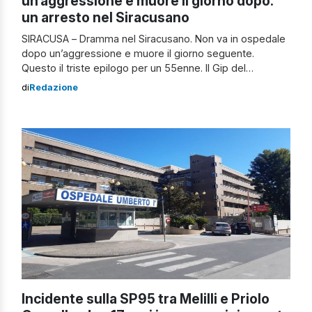
un’aggressione e muore il giorno dopo:
un arresto nel Siracusano
SIRACUSA – Dramma nel Siracusano. Non va in ospedale
dopo un’aggressione e muore il giorno seguente.
Questo il triste epilogo per un 55enne. Il Gip del
Tribunale di Siracusa ha convalidato il fermo e disposto
di
Redazione
la misura della custodia cautelare in carcere per un
46enne di Priolo Gargallo accusato di omicidio. Dramma
nel Siracusano dopo […]
Incidente sulla SP95 tra Melilli e Priolo