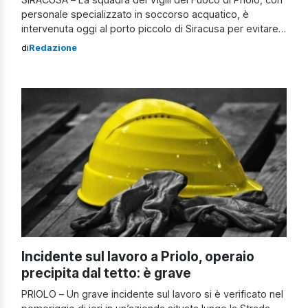
personale specializzato in soccorso acquatico, è
intervenuta oggi al porto piccolo di Siracusa per evitare
l’affondamento di una barca a vela di 14 metri,
di
Redazione
gravemente danneggiata dalle forti mareggiate. Le due
persone a bordo sono state portate in sicurezza a terra.
I vigili del […]
Incidente sul lavoro a Priolo, operaio
precipita dal tetto: è grave
PRIOLO – Un grave incidente sul lavoro si è verificato nel