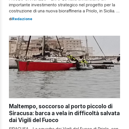
importante investimento strategico nel progetto per la
costruzione di una nuova bioraffineria a Priolo, in Sicilia. Il
piano di trasformazione del sito Versalis di Priolo ha
di
Redazione
ottenuto l’approvazione del Consiglio di Amministrazione
di Eni e di Kuwait Petroleum Corporation, a seguito
dell’offerta vincolante presentata da Q8. […]
Maltempo, soccorso al porto piccolo di
Siracusa: barca a vela in difficoltà salvata
dai Vigili del Fuoco
SIRACUSA – La squadra dei Vigili del Fuoco di Priolo, con