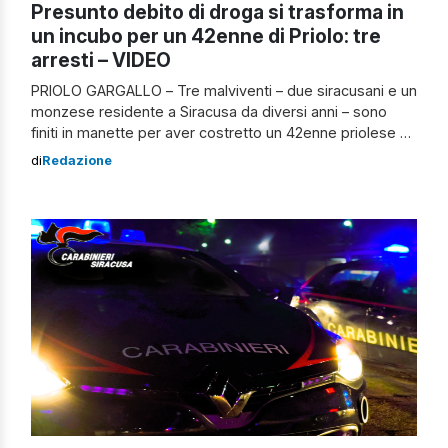
Presunto debito di droga si trasforma in
un incubo per un 42enne di Priolo: tre
arresti – VIDEO
PRIOLO GARGALLO – Tre malviventi – due siracusani e un
monzese residente a Siracusa da diversi anni – sono
finiti in manette per aver costretto un 42enne priolese a
saldare un presunto debito di droga – di 800 euro – che
di
Redazione
avrebbe contratto il fratello. Pesanti minacce a un
42enne di Priolo per un presunto debito […]