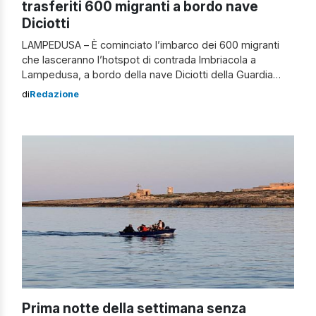
trasferiti 600 migranti a bordo nave
Diciotti
LAMPEDUSA – È cominciato l’imbarco dei 600 migranti
che lasceranno l’hotspot di contrada Imbriacola a
Lampedusa, a bordo della nave Diciotti della Guardia
Costiera. Verranno trasferiti a Porto Empedocle. A piccoli
di
Redazione
gruppi, scortati dalla polizia, i migranti – priorità viene
data a donne, famiglie, minorenni e soggetti deboli –
vengono portati su dei pulmini e […]
Prima notte della settimana senza