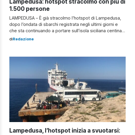
Lampedusa: hotspot stracolmo con più di
1.500 persone
LAMPEDUSA – È già stracolmo l’hotspot di Lampedusa,
dopo l’ondata di sbarchi registrata negli ultimi giorni e
che sta continuando a portare sull’isola siciliana centinaia
di persone partite in prevalenza dai porti della Libia e
di
Redazione
della Tunisia. Gli ospiti della struttura sono passati dai
340 di giovedì ai ben 1.517 di domenica, con le navi […]
Lampedusa, l’hotspot inizia a svuotarsi: