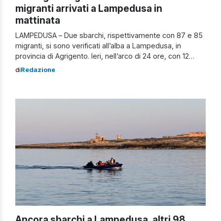
migranti arrivati a Lampedusa in
mattinata
LAMPEDUSA – Due sbarchi, rispettivamente con 87 e 85
migranti, si sono verificati all’alba a Lampedusa, in
provincia di Agrigento. Ieri, nell’arco di 24 ore, con 12
diversi barchini sono giunti nell’isola 510 persone e
di
Redazione
l’hotspot si è trovato, nell’arco di poco meno di 48 ore, a
passare da due ospiti a 831. La maggior […]
Ancora sbarchi a Lampedusa, altri 98