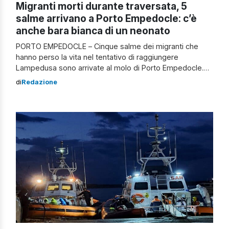
Migranti morti durante traversata, 5
salme arrivano a Porto Empedocle: c’è
anche bara bianca di un neonato
PORTO EMPEDOCLE – Cinque salme dei migranti che
hanno perso la vita nel tentativo di raggiungere
Lampedusa sono arrivate al molo di Porto Empedocle.
C’è anche la bara bianca del neonato di 20 giorni,
di
Redazione
originario della Costa d’Avorio, trovato morto, lo scorso
10 novembre, sul barchino soccorso dalla Capitaneria di
porto. Il piccolo viaggiava con […]