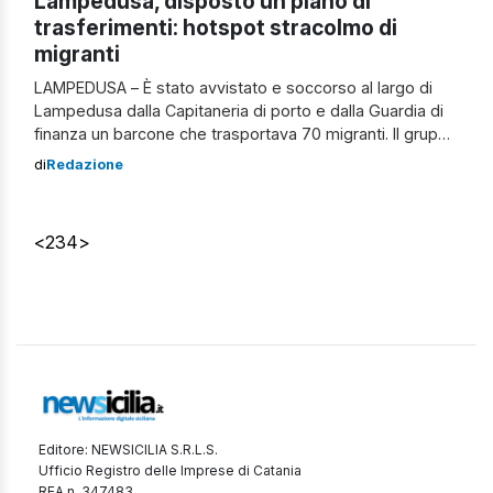
Lampedusa, disposto un piano di
trasferimenti: hotspot stracolmo di
migranti
LAMPEDUSA – È stato avvistato e soccorso al largo di
Lampedusa dalla Capitaneria di porto e dalla Guardia di
finanza un barcone che trasportava 70 migranti. Il gruppo
di profughi è sbarcato a molo Favarolo e a breve verrà
di
Redazione
trasferito all’hotspot di contrada Imbriacola dove i
migranti ospiti sono 959 nonostante i posti disponibili
siano 250. […]
<
2
3
4
>
Editore: NEWSICILIA S.R.L.S.
Ufficio Registro delle Imprese di Catania
REA n. 347483