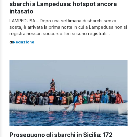
sbarchi a Lampedusa: hotspot ancora
intasato
LAMPEDUSA – Dopo una settimana di sbarchi senza
sosta, è arrivata la prima notte in cui a Lampedusa non si
registra nessun soccorso. Ieri si sono registrati
complessivamente cinque approdi con 283 persone.
di
Redazione
Nell’hotspot di contrada Imbriacola ci sono poco meno
1.700 ospiti, a fronte di 350 posti. Gli ultimi 200 imbarcati
sulla nave Foscari […]
Proseguono gli sbarchi in Sicilia: 172