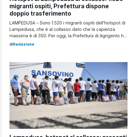
migranti ospiti, Prefettura dispone
doppio trasferimento
LAMPEDUSA – Sono 1.520 i migranti ospiti dell’hotspot di
Lampedusa, che è al collasso dato che la capienza
massima è di 350. Per oggi, la Prefettura di Agrigento ha
disposto un doppio trasferimento per un totale di 650
di
Redazione
persone. In mattinata, 450 verranno imbarcati sul
traghetto di linea Veronese che giungerà in serata a
Porto […]