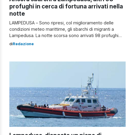
profughi in cerca di fortuna arrivati nella
notte
LAMPEDUSA – Sono ripresi, col miglioramento delle
condizioni meteo marittime, gli sbarchi di migranti a
Lampedusa. La notte scorsa sono arrivati 98 profughi
con tre diverse “carrette”. Lo sbarco delle scorse ore si
di
Redazione
va da aggiungere a quelli precedenti. L’ultimo barcone,
su quale viaggiavano sedicenti bengalesi, egiziani e
somali, è stato agganciato a 29 miglia […]