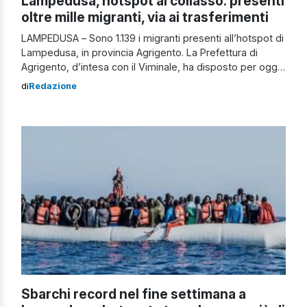
Lampedusa, hotspot al collasso: presenti
oltre mille migranti, via ai trasferimenti
LAMPEDUSA – Sono 1.139 i migranti presenti all’hotspot di
Lampedusa, in provincia Agrigento. La Prefettura di
Agrigento, d’intesa con il Viminale, ha disposto per oggi
il trasferimento di 560 persone. Si cerca di alleggerire le
di
Redazione
presenze perché le condizioni del mare sono
tipicamente estive e si teme un nuovo, massiccio,
esodo dalle coste tunisine. Per […]
Sbarchi record nel fine settimana a