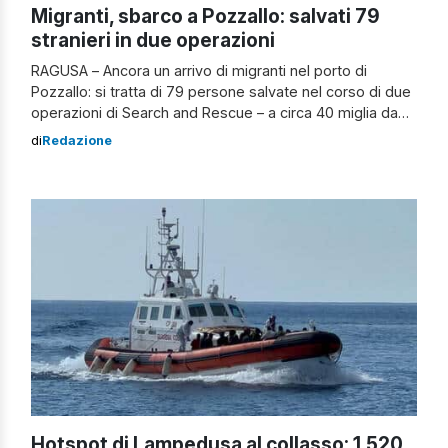
Migranti, sbarco a Pozzallo: salvati 79
stranieri in due operazioni
RAGUSA – Ancora un arrivo di migranti nel porto di
Pozzallo: si tratta di 79 persone salvate nel corso di due
operazioni di Search and Rescue – a circa 40 miglia da
Portopalo di Capo Passero – condotte nella giornata ieri
di
Redazione
da altrettante motovedette della Guardia Costiera. Le
operazioni di attracco delle imbarcazioni nella banchina
[…]
Hotspot di Lampedusa al collasso: 1.520