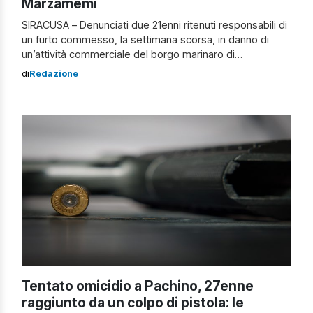
Marzamemi
SIRACUSA – Denunciati due 21enni ritenuti responsabili di
un furto commesso, la settimana scorsa, in danno di
un’attività commerciale del borgo marinaro di
Marzamemi e per ricettazione di attrezzatura edile e
di
Redazione
agricola, rinvenuta durante le perquisizioni domiciliari. I
fatti Nei giorni scorsi, i carabinieri della Stazione di
Pachino, a seguito di attività d’indagine, hanno
denunciato […]
Tentato omicidio a Pachino, 27enne
raggiunto da un colpo di pistola: le