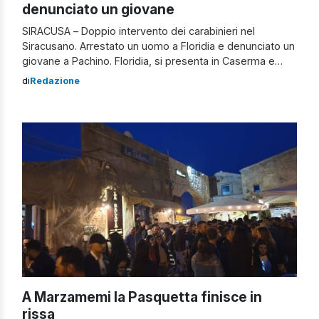
denunciato un giovane
SIRACUSA – Doppio intervento dei carabinieri nel
Siracusano. Arrestato un uomo a Floridia e denunciato un
giovane a Pachino. Floridia, si presenta in Caserma e
aggredisce i carabinieri I carabinieri della Tenenza di
di
Redazione
Floridia hanno arrestato un uomo di 30 anni del luogo per
violenza a Pubblico Ufficiale e lesioni. Il 30enne si è
presentato […]
A Marzamemi la Pasquetta finisce in
rissa