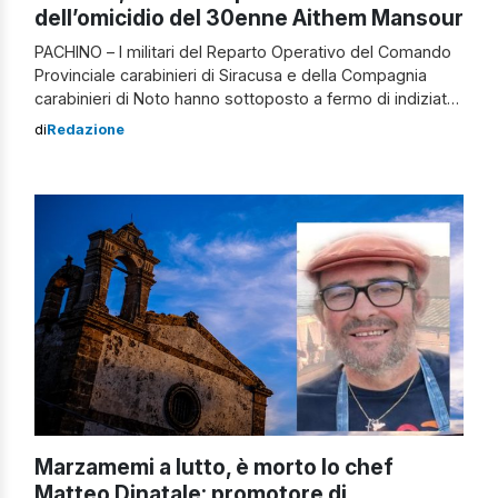
dell’omicidio del 30enne Aithem Mansour
PACHINO – I militari del Reparto Operativo del Comando
Provinciale carabinieri di Siracusa e della Compagnia
carabinieri di Noto hanno sottoposto a fermo di indiziato
di delitto, emesso dalla Procura della Repubblica di
di
Redazione
Siracusa, un 19enne di nazionalità tunisina, sospettato di
essere l’autore dell’efferato omicidio del 30enne
connazionale Aithem Mansour, avvenuto la notte tra il […]
Marzamemi a lutto, è morto lo chef
Matteo Dinatale: promotore di