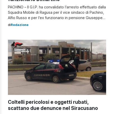
PACHINO – Il G.I.P. ha convalidato l’arresto effettuato dalla
Squadra Mobile di Ragusa per il vice sindaco di Pachino,
Alfio Russo e per l’ex funzionario in pensione Giuseppe
Dimartino, già direttore del locale Ufficio collocamento. Il
di
Redazione
reato contestato è concussione in concorso morale e
materiale. Adesso si trovano agli arresti domiciliari con il
divieto di […]
Coltelli pericolosi e oggetti rubati,
scattano due denunce nel Siracusano