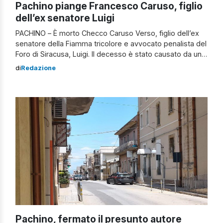
Pachino piange Francesco Caruso, figlio
dell’ex senatore Luigi
PACHINO – È morto Checco Caruso Verso, figlio dell’ex
senatore della Fiamma tricolore e avvocato penalista del
Foro di Siracusa, Luigi. Il decesso è stato causato da un
malore improvviso, avvertito mentre si trovava a
di
Redazione
Portopalo di Capo Passero: l’uomo aveva 39 anni. Sul
posto si è recata innanzitutto un’ambulanza del presidio
territoriale di emergenza di […]
Pachino, fermato il presunto autore