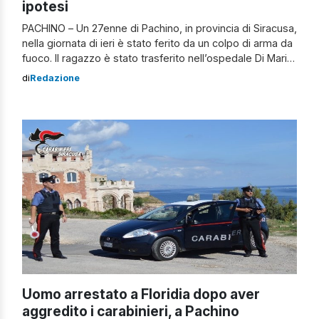
ipotesi
PACHINO – Un 27enne di Pachino, in provincia di Siracusa,
nella giornata di ieri è stato ferito da un colpo di arma da
fuoco. Il ragazzo è stato trasferito nell’ospedale Di Maria
di Avola e sembrerebbe aver riportato ferite superficiali,
di
Redazione
non sarebbe quindi in pericolo di vita. Le Forze
dell’Ordine stanno indagando sul caso per […]
Uomo arrestato a Floridia dopo aver
aggredito i carabinieri, a Pachino