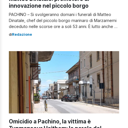
innovazione nel piccolo borgo
PACHINO – Si svolgeranno domani i funerali di Matteo
Dinatale, chef del piccolo borgo marinaro di Marzamemi
deceduto nelle scorse ore a soli 53 anni. È lutto anche a
Pachino. In zona tutti conoscevano lo chef per il suo
di
Redazione
locale sito nel borgo marinaro, uno dei primi ad essere
nato a Marzamemi. L’ultimo saluto all’uomo […]
Omicidio a Pachino, la vittima è