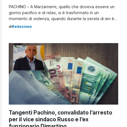
PACHINO – A Marzamemi, quello che doveva essere un
giorno pacifico e di relax, si è trasformato in un
momento di violenza, quando durante la serata di ieri è
scoppiata una rissa tra alcuni giovani, che si è conclusa
di
Redazione
con l’arresto di un 18enne di Pachino. Non è la prima volta
che durante i giorni […]
Tangenti Pachino, convalidato l’arresto
per il vice sindaco Russo e l’ex
funzionario Dimartino