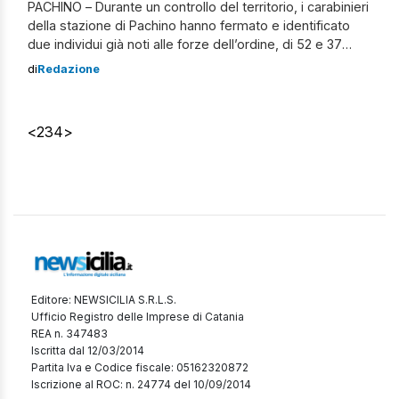
PACHINO – Durante un controllo del territorio, i carabinieri
della stazione di Pachino hanno fermato e identificato
due individui già noti alle forze dell’ordine, di 52 e 37
anni, trovati in possesso di coltelli illegali. Le perquisizioni
di
Redazione
domiciliari all’interno delle loro abitazioni hanno
permesso di scoprire un PC e una carta Postepay
risultati rubati. Inoltre, […]
<
2
3
4
>
Editore: NEWSICILIA S.R.L.S.
Ufficio Registro delle Imprese di Catania
REA n. 347483
Iscritta dal 12/03/2014
Partita Iva e Codice fiscale: 05162320872
Iscrizione al ROC: n. 24774 del 10/09/2014