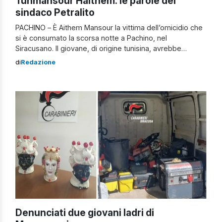
Tunmansour Haithem: le parole del
sindaco Petralito
PACHINO – È Aithem Mansour la vittima dell’omicidio che
si è consumato la scorsa notte a Pachino, nel
Siracusano. Il giovane, di origine tunisina, avrebbe
compiuto 31 anni a luglio. Sarebbe stato colpito e ucciso
di
Redazione
con diversi colpi di arma da taglio. Da oltre dieci ore i
carabinieri sono sul luogo del delitto per le indagini del
[…]
Denunciati due giovani ladri di