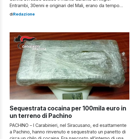
Entrambi, 30enni e originari del Mali, erano da tempo
residenti regolarmente in città. L’uomo, secondo una
di
Redazione
prima ricostruzione degli inquirenti, sarebbe stato colpito
dalla moglie con un cacciavite al basso ventre. Soccorso
dai sanitari del 118 e trasportato al […]
Sequestrata cocaina per 100mila euro in
un terreno di Pachino
PACHINO – I Carabinieri, nel Siracusano, ed esattamente
a Pachino, hanno rinvenuto e sequestrato un panetto di
circa un chilo di cocaina. Era nascosto all’interno di una