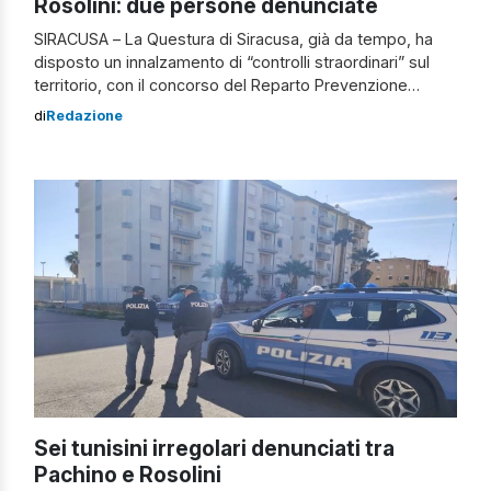
Rosolini: due persone denunciate
SIRACUSA – La Questura di Siracusa, già da tempo, ha
disposto un innalzamento di “controlli straordinari” sul
territorio, con il concorso del Reparto Prevenzione
Crimine della Sicilia Orientale di Catania, al fine di
di
Redazione
rispondere alla richiesta di maggiore sicurezza
pervenuta dai cittadini di Rosolini e Pachino. Controlli
straordinari a Pachino e Rosolini: i dettagli L’attività […]
Sei tunisini irregolari denunciati tra
Pachino e Rosolini