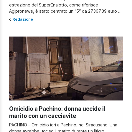
estrazione del SuperEnalotto, come riferisce
Agipronews, è stato centrato un “5” da 27.367,39 euro a
Pachino, in provincia di Siracusa. La giocata vincente è
di
Redazione
stata effettuata presso la Tabaccheria N°11, situata in via
Indipendenza, 88. L’ultimo jackpot milionario, un “6” da
89,2 milioni di euro, è stato […]
Omicidio a Pachino: donna uccide il
marito con un cacciavite
PACHINO – Omicidio ieri a Pachino, nel Siracusano. Una
donna avrebbe ucciso il marito durante un litigio.