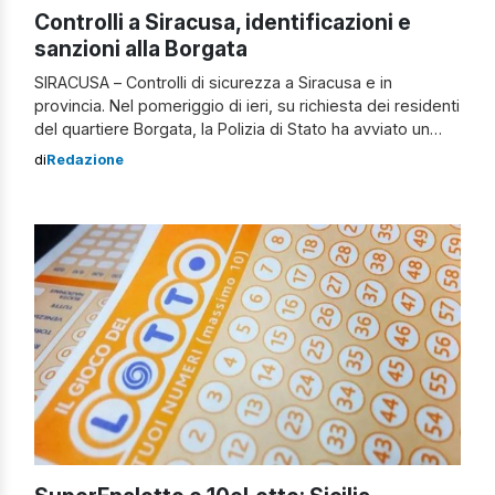
Controlli a Siracusa, identificazioni e
sanzioni alla Borgata
SIRACUSA – Controlli di sicurezza a Siracusa e in
provincia. Nel pomeriggio di ieri, su richiesta dei residenti
del quartiere Borgata, la Polizia di Stato ha avviato un
servizio straordinario di controllo del territorio, in
di
Redazione
collaborazione con il reparto prevenzione crimine di
Catania e con la polizia municipale. L’obiettivo?
Rispondere al crescente bisogno di sicurezza […]