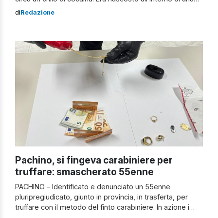
valigetta per l’ufficio. La droga era occultata in un terreno.
di
Redazione
Se messa in vendita, la sostanza stupefacente avrebbe
fruttato circa 100mila euro.
Pachino, si fingeva carabiniere per
truffare: smascherato 55enne
PACHINO – Identificato e denunciato un 55enne
pluripregiudicato, giunto in provincia, in trasferta, per
truffare con il metodo del finto carabiniere. In azione i
carabinieri di Pachino e del Nucleo Investigativo di