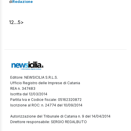
di
Redazione
Siracusa. La truffa Il fatto risale a lunedì pomeriggio, a
Pachino, quando una donna è stata contattata
telefonicamente da un sedicente maresciallo dell’Arma,
1
2
…
5
>
[…]
Editore: NEWSICILIA S.R.L.S.
Ufficio Registro delle Imprese di Catania
REA n. 347483
Iscritta dal 12/03/2014
Partita Iva e Codice fiscale: 05162320872
Iscrizione al ROC: n. 24774 del 10/09/2014
Autorizzazione del Tribunale di Catania n. 9 del 14/04/2014
Direttore responsabile: SERGIO REGALBUTO