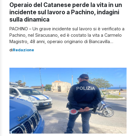
Operaio del Catanese perde la vita in un
incidente sul lavoro a Pachino, indagini
sulla dinamica
PACHINO – Un grave incidente sul lavoro si è verificato a
Pachino, nel Siracusano, ed è costato la vita a Carmelo
Magistro, 48 anni, operaio originario di Biancavilla
(Catania). Secondo le prime informazioni, l’uomo
di
Redazione
sarebbe deceduto sul posto a causa di gravi ferite
riportate nell’incidente. Nonostante il tempestivo
intervento dei soccorsi, per il 48enne non c’è […]