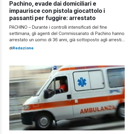
Pachino, evade dai domiciliari e
impaurisce con pistola giocattolo i
passanti per fuggire: arrestato
PACHINO – Durante i controlli intensificati del fine
settimana, gli agenti del Commissariato di Pachino hanno
arrestato un uomo di 36 anni, già sottoposto agli arresti
domiciliari con braccialetto elettronico. È stato sorpreso
di
Redazione
in pieno centro cittadino mentre violava le prescrizioni
imposte dall’Autorità Giudiziaria. La segnalazione è
partita proprio dal dispositivo elettronico, che ha attivato
[…]