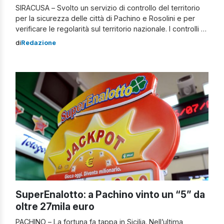
SIRACUSA – Svolto un servizio di controllo del territorio
per la sicurezza delle città di Pachino e Rosolini e per
verificare le regolarità sul territorio nazionale. I controlli a
Pachino e Rosolini I controlli eseguiti nelle città e nelle
di
Redazione
periferie hanno permesso di identificare 170 persone, di
controllare 97 veicoli e di effettuare perquisizioni
personali, verificando […]
SuperEnalotto: a Pachino vinto un “5” da
oltre 27mila euro
PACHINO – La fortuna fa tappa in Sicilia. Nell’ultima