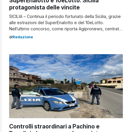
SuperEnalotto e 10eLotto: Sicilia
protagonista delle vincite
SICILIA – Continua il periodo fortunato della Sicilia, grazie
alle estrazioni del SuperEnalotto e del 10eLotto.
Nell’ultimo concorso, come riporta Agipronews, centrati
due 9 da 20mila euro ciascuno, uno a Palermo in via
di
Redazione
Giovanni Evangelista di Blasi e l’altro a Ravanusa, in
provincia di Agrigento, in via Aldo Moro. L’ultimo
concorso del 10eLotto ha distribuito premi per […]
Controlli straordinari a Pachino e