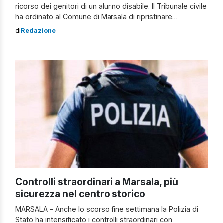
ricorso dei genitori di un alunno disabile. Il Tribunale civile
ha ordinato al Comune di Marsala di ripristinare
immediatamente il servizio di assistenza all’autonomia e
di
Redazione
alla comunicazione per il ragazzino. La decisione è presa
dal giudice Mariaserena Barcellona, che ha parlato di
condotta discriminatoria. È la prima […]
Controlli straordinari a Marsala, più
sicurezza nel centro storico
MARSALA – Anche lo scorso fine settimana la Polizia di
Stato ha intensificato i controlli straordinari con