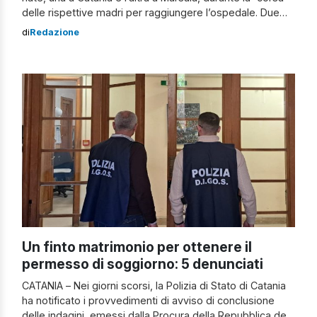
delle rispettive madri per raggiungere l’ospedale. Due
interventi di grande professionalità quelli effettuati nel
di
Redazione
giro di poche ore dai soccorritori del 118, che hanno
aiutato a partorire due donne in travaglio. Fiocco rosa
[…]
Un finto matrimonio per ottenere il
permesso di soggiorno: 5 denunciati
CATANIA – Nei giorni scorsi, la Polizia di Stato di Catania
ha notificato i provvedimenti di avviso di conclusione
delle indagini, emessi dalla Procura della Repubblica del