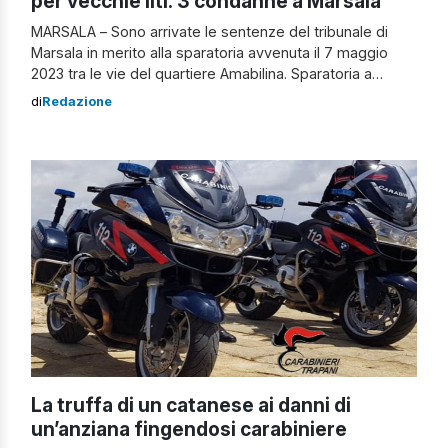
per vecchie liti: 3 condanne a Marsala
MARSALA – Sono arrivate le sentenze del tribunale di
Marsala in merito alla sparatoria avvenuta il 7 maggio
2023 tra le vie del quartiere Amabilina. Sparatoria a
Marsala: le sentenze Le condanne inflitte sono tre:
di
Redazione
Giuseppe Zichittella a tre anni e otto mesi di reclusione,
Mattia Benito Zichittella a tre anni e due mesi, mentre […]
La truffa di un catanese ai danni di
un’anziana fingendosi carabiniere