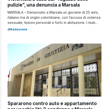
pulizie”, una denuncia a Marsala
MARSALA – Denunciato a Marsala un giovane di 25 anni,
italiano ma di origini colombiane, con l’accusa di violenza
sessuale, lesioni personali e furto in abitazione. I reati
sarebbero stati commessi ai danni di una donna di
di
Redazione
nazionalità statunitense, ma residente nello stesso
comune. Violenza sessuale a Marsala L’episodio si è
verificato nella mattinata del […]
Spararono contro auto e appartamento