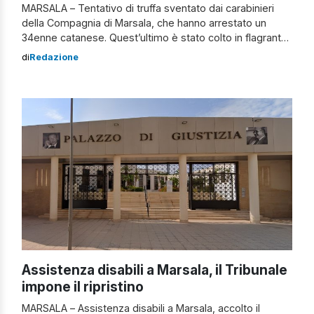
MARSALA – Tentativo di truffa sventato dai carabinieri
della Compagnia di Marsala, che hanno arrestato un
34enne catanese. Quest’ultimo è stato colto in flagrante
mentre cercava di raggirare un’anziana con la tecnica del
di
Redazione
finto incidente stradale. La truffa del finto carabiniere
catanese La vittima, una donna di 80 anni, era stata
contattata telefonicamente da un […]
Assistenza disabili a Marsala, il Tribunale
impone il ripristino
MARSALA – Assistenza disabili a Marsala, accolto il