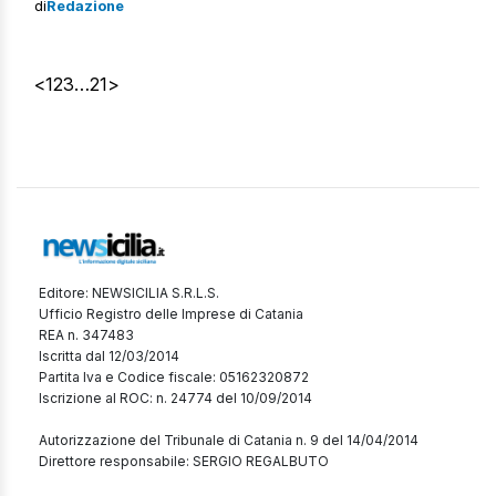
di
Redazione
viene pagata dai turisti alle strutture ricettive, che poi la
girano al Comune. Raddoppiano le tasse di soggiorno a
Marsala Ecco come cambia […]
<
1
2
3
…
21
>
Editore: NEWSICILIA S.R.L.S.
Ufficio Registro delle Imprese di Catania
REA n. 347483
Iscritta dal 12/03/2014
Partita Iva e Codice fiscale: 05162320872
Iscrizione al ROC: n. 24774 del 10/09/2014
Autorizzazione del Tribunale di Catania n. 9 del 14/04/2014
Direttore responsabile: SERGIO REGALBUTO