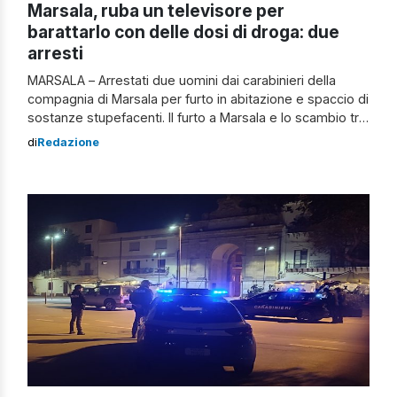
Marsala, ruba un televisore per
barattarlo con delle dosi di droga: due
arresti
MARSALA – Arrestati due uomini dai carabinieri della
compagnia di Marsala per furto in abitazione e spaccio di
sostanze stupefacenti. Il furto a Marsala e lo scambio tra
droga e refurtiva Si tratta di un 34enne e un 36enne. Il
di
Redazione
primo è stato bloccato mentre era intento a
rubare all’interno di un appartamento, il secondo invece,
[…]