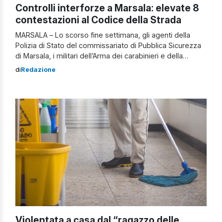
Controlli interforze a Marsala: elevate 8
contestazioni al Codice della Strada
MARSALA – Lo scorso fine settimana, gli agenti della
Polizia di Stato del commissariato di Pubblica Sicurezza
di Marsala, i militari dell’Arma dei carabinieri e della
Guardia di Finanza, insieme alla collaborazione della
di
Redazione
polizia municipale locale, hanno implementato, ancora
una volta, lo sforzo profuso nell’attività di controllo del
territorio. Controlli a Marsala Le verifiche hanno […]
Violentata a casa dal “ragazzo delle