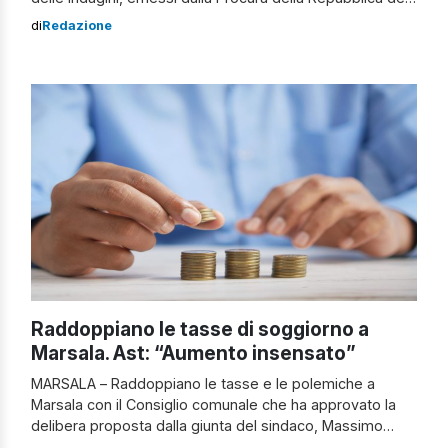
Tribunale di Marsala, nei confronti di cinque persone
di
Redazione
coinvolte in un’organizzazione finalizzata a ottenere
permessi di soggiorno tramite pratiche illecite. Dietro
anche un finto matrimonio. Il finto matrimonio […]
Raddoppiano le tasse di soggiorno a
Marsala. Ast: “Aumento insensato”
MARSALA – Raddoppiano le tasse e le polemiche a
Marsala con il Consiglio comunale che ha approvato la
delibera proposta dalla giunta del sindaco, Massimo
Grillo, per l’aumento della tassa di soggiorno. L’imposta