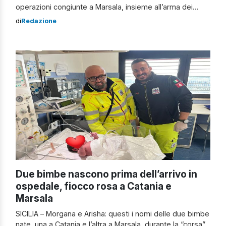
operazioni congiunte a Marsala, insieme all’arma dei
carabinieri, della Guardia di Finanza e della polizia
di
Redazione
municipale locale. Controlli straordinari a Marsala Durante
il weekend, le forze dell’ordine hanno effettuato verifiche
mirate nel centro storico della città, concentrandosi in
[…]
Due bimbe nascono prima dell’arrivo in
ospedale, fiocco rosa a Catania e
Marsala
SICILIA – Morgana e Arisha: questi i nomi delle due bimbe
nate, una a Catania e l’altra a Marsala, durante la “corsa”