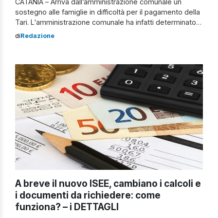
CATANIA – Arriva dall’amministrazione comunale un
sostegno alle famiglie in difficoltà per il pagamento della
Tari. L‘amministrazione comunale ha infatti determinato
di ridurre o azzerare le tariffe TARI 2021 con contributi
di
Redazione
economici specifici destinate ad alcune categorie di
utenze domestiche in stato di bisogno a causa
dell’emergenza Covid-19, stanziando la somma di 4
milioni e […]
A breve il nuovo ISEE, cambiano i calcoli e
i documenti da richiedere: come
funziona? – i DETTAGLI