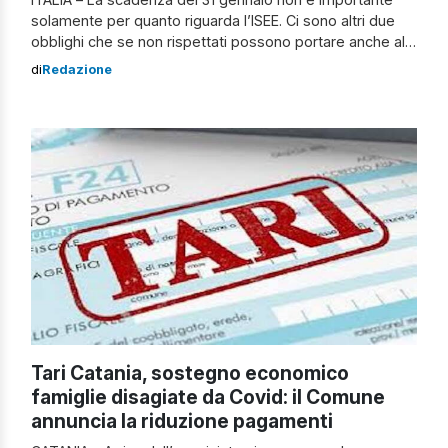
solamente per quanto riguarda l’ISEE. Ci sono altri due
obblighi che se non rispettati possono portare anche alla
decadenza del Reddito di cittadinanza. Entro il 31 gennaio
di
Redazione
2022 è necessario richiedere una nuova DSU ai fini ISEE
per far sì che il pagamento di febbraio […]
Tari Catania, sostegno economico
famiglie disagiate da Covid: il Comune
annuncia la riduzione pagamenti