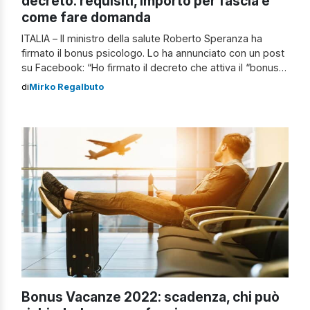
decreto: requisiti, importo per fascia e
come fare domanda
ITALIA – Il ministro della salute Roberto Speranza ha
firmato il bonus psicologo. Lo ha annunciato con un post
su Facebook: “Ho firmato il decreto che attiva il “bonus
psicologico” finanziato dal Parlamento con 10 milioni di
di
Mirko Regalbuto
euro. Dopo la pubblicazione in Gazzetta Ufficiale sarà
possibile, per chi ha un Isee fino a 50mila euro, […]
Bonus Vacanze 2022: scadenza, chi può