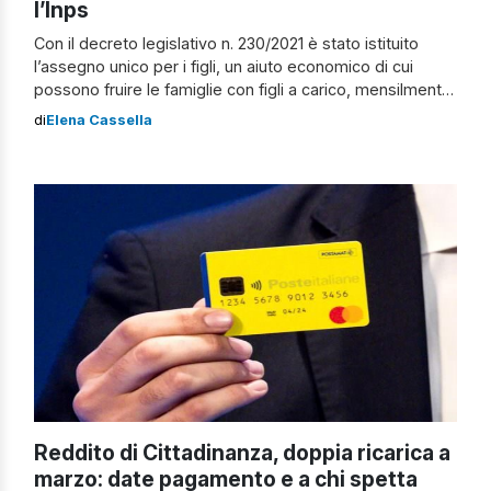
l’Inps
Con il decreto legislativo n. 230/2021 è stato istituito
l’assegno unico per i figli, un aiuto economico di cui
possono fruire le famiglie con figli a carico, mensilmente,
a decorrere dal 1° marzo 2022 in base all’ISEE. Ebbene,
di
Elena Cassella
cosa succede in caso di separazione o divorzio dei
coniugi? In che modo si può beneficiare dell’assegno?
[…]
Reddito di Cittadinanza, doppia ricarica a
marzo: date pagamento e a chi spetta