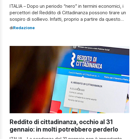
ITALIA – Dopo un periodo “nero” in termini economici, i
percettori del Reddito di Cittadinanza possono tirare un
sospiro di sollievo. Infatti, proprio a partire da questo
mese, alcuni di essi riceveranno una doppia ricarica.
di
Redazione
Oltre al sussidio, sarà accredito anche il cosiddetto
assegno unico familiare. Da marzo 2022, l’I.N.P.S.
corrisponderà d’ufficio ai percettori di […]
Reddito di cittadinanza, occhio al 31
gennaio: in molti potrebbero perderlo
ITALIA – La scadenza del 31 gennaio non è importante