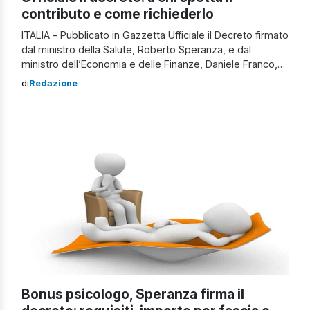
contributo e come richiederlo
ITALIA – Pubblicato in Gazzetta Ufficiale il Decreto firmato
dal ministro della Salute, Roberto Speranza, e dal
ministro dell’Economia e delle Finanze, Daniele Franco,
che dà attuazione al contributo per l’assistenza
di
Redazione
psicologica previsto dalla Legge 15/2022 e finanziato dal
Parlamento con 10 milioni di euro per l’anno 2022. “Dopo
la pubblicazione in Gazzetta Ufficiale sarà possibile, per
chi ha un ISEE […]
Bonus psicologo, Speranza firma il