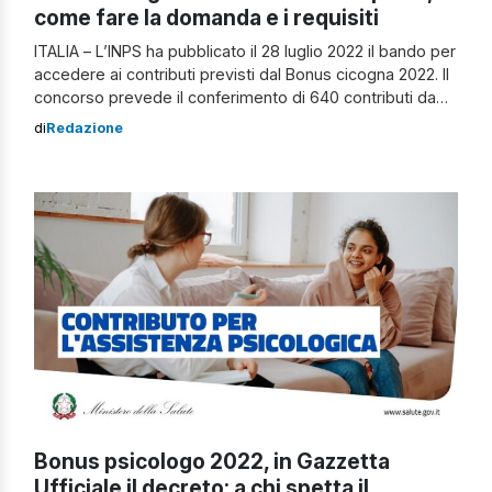
come fare la domanda e i requisiti
ITALIA – L’INPS ha pubblicato il 28 luglio 2022 il bando per
accedere ai contributi previsti dal Bonus cicogna 2022. Il
concorso prevede il conferimento di 640 contributi da
500 euro ciascuno e riguarda i nati o adottati nel 2021,
di
Redazione
figli di specifiche categorie di dipendenti pubblici:
dipendente del Gruppo Poste Italiane S.p.A; dipendenti
ex […]
Bonus psicologo 2022, in Gazzetta
Ufficiale il decreto: a chi spetta il