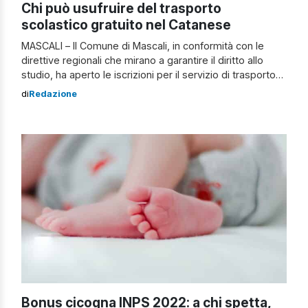
Chi può usufruire del trasporto
scolastico gratuito nel Catanese
MASCALI – Il Comune di Mascali, in conformità con le
direttive regionali che mirano a garantire il diritto allo
studio, ha aperto le iscrizioni per il servizio di trasporto
scolastico gratuito destinato agli studenti delle scuole
di
Redazione
superiori. Chi può usufruire del trasporto scolastico
gratuito a Mascali e dintorni Il servizio è rivolto agli
studenti residenti […]
Bonus cicogna INPS 2022: a chi spetta,