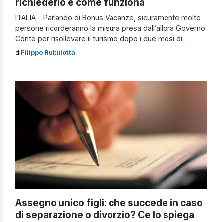
richiederlo e come funziona
ITALIA – Parlando di Bonus Vacanze, sicuramente molte
persone ricorderanno la misura presa dall’allora Governo
Conte per risollevare il turismo dopo i due mesi di
lockdown dovuti alla pandemia da Coronavirus nel 2020.
di
Filippo Rubulotta
Quell’aiuto economico che variava dai 150 ai 500 euro
non è più sfruttabile. Esistono altri bonus vacanze, rivolti
a una platea ristretta […]
Assegno unico figli: che succede in caso
di separazione o divorzio? Ce lo spiega