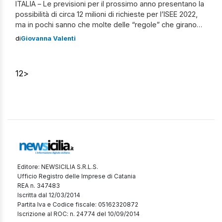
ITALIA – Le previsioni per il prossimo anno presentano la
possibilità di circa 12 milioni di richieste per l’ISEE 2022,
ma in pochi sanno che molte delle “regole” che girano
intorno ai calcoli per il Reddito sono in procinto di
di
Giovanna Valenti
cambiare: parliamo di novità sul calcolo, nuovi bonus che
si potranno ottenere solo con l’ISEE […]
1
2
>
Editore: NEWSICILIA S.R.L.S.
Ufficio Registro delle Imprese di Catania
REA n. 347483
Iscritta dal 12/03/2014
Partita Iva e Codice fiscale: 05162320872
Iscrizione al ROC: n. 24774 del 10/09/2014