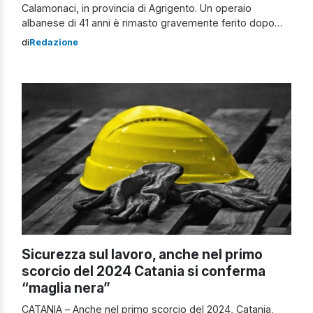
Calamonaci, in provincia di Agrigento. Un operaio
albanese di 41 anni è rimasto gravemente ferito dopo
essere stato sepolto durante uno scavo. L’uomo
di
Redazione
sarebbe caduto in un fossato e il terreno lo avrebbe
ricoperto. I vigili del fuoco del comando provinciale di
Agrigento e del distaccamento […]
Sicurezza sul lavoro, anche nel primo
scorcio del 2024 Catania si conferma
“maglia nera”
CATANIA – Anche nel primo scorcio del 2024, Catania,