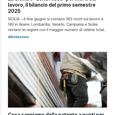
lavoro, il bilancio del primo semestre
2025
SICILIA – A fine giugno si contano 362 morti sul lavoro e
140 in itinere. Lombardia, Veneto, Campania e Sicilia
restano le regioni con il maggior numero di vittime totali. I
settori più colpiti: Costruzioni, Attività Manifatturiere,
di
Redazione
Trasporti e Magazzinaggio e Commercio. In lieve calo il
numero complessivo delle denunce di infortunio. Morti
sul lavoro, […]
Cosa sappiamo della patente a punti per