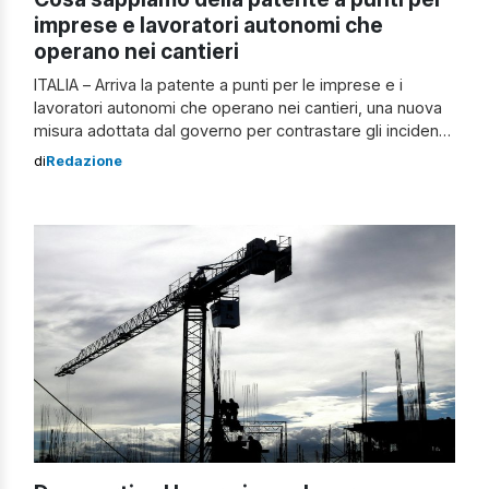
imprese e lavoratori autonomi che
operano nei cantieri
ITALIA – Arriva la patente a punti per le imprese e i
lavoratori autonomi che operano nei cantieri, una nuova
misura adottata dal governo per contrastare gli incidenti
sul lavoro. Patente a punti, cosa c’è da sapere A partire
di
Redazione
dal 1° ottobre, sarà possibile presentare domanda
all’Ispettorato del Lavoro, mentre nel frattempo si potrà
inviare […]