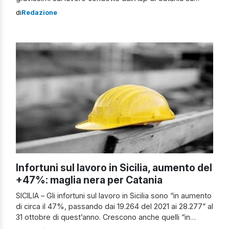
delega dell’Autorità Giudiziaria o in subdelega da parte
di
Redazione
delle Forze dell’Ordine, di cui ben 15 inerenti infortuni con
esito mortale per i quali sono in corso o sono […]
Infortuni sul lavoro in Sicilia, aumento del
+47%: maglia nera per Catania
SICILIA – Gli infortuni sul lavoro in Sicilia sono “in aumento
di circa il 47%, passando dai 19.264 del 2021 ai 28.277” al
31 ottobre di quest’anno. Crescono anche quelli “in
itinere, cioè nel tragitto di andata e ritorno tra l’abitazione