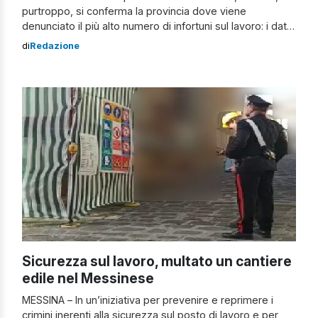
purtroppo, si conferma la provincia dove viene
denunciato il più alto numero di infortuni sul lavoro: i dati
Inail al 31 gennaio indicano 499 casi (+45 rispetto al
di
Redazione
2023), il 27 per cento del totale regionale. La provincia
etnea conferma il triste primato del 2023, tra […]
Sicurezza sul lavoro, multato un cantiere
edile nel Messinese
MESSINA – In un’iniziativa per prevenire e reprimere i
crimini inerenti alla sicurezza sul posto di lavoro e per