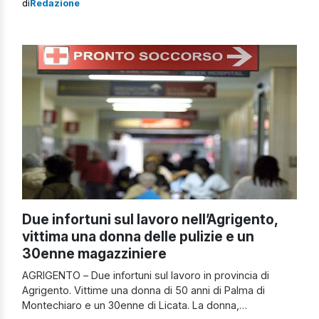
di
Redazione
e la sede“, con un “incremento del 15,5%, da 2.637 a
3.045 casi“. Le […]
Due infortuni sul lavoro nell’Agrigento,
vittima una donna delle pulizie e un
30enne magazziniere
AGRIGENTO – Due infortuni sul lavoro in provincia di
Agrigento. Vittime una donna di 50 anni di Palma di
Montechiaro e un 30enne di Licata. La donna,