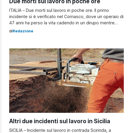
Due morti sul lavoro in poche ore
ITALIA – Due morti sul lavoro in poche ore. Il primo
incidente si è verificato nel Comasco, dove un operaio di
47 anni ha perso la vita cadendo in un dirupo mentre
lavorava nei pressi di un cantiere edile ad Argegno, sul
di
Redazione
lago di Como. Il corpo è stato recuperato dal Soccorso
Alpino. Poco prima, […]
Altri due incidenti sul lavoro in Sicilia
SICILIA – Incidente sul lavoro in contrada Scirinda, a