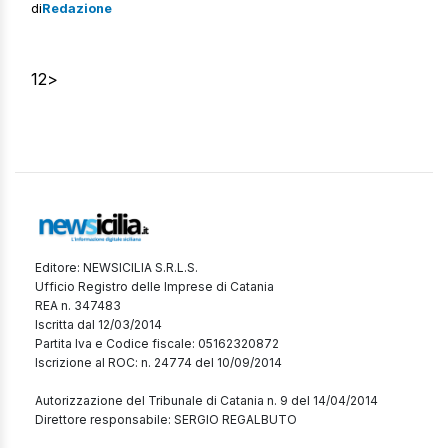
dipendente di una impresa di pulizie, sarebbe rimasta
di
Redazione
ferita dopo essere scivolata sul pavimento. A causa di
quanto accaduto avrebbe riportato la frattura di una
vertebra. Serie, invece, […]
1
2
>
Editore: NEWSICILIA S.R.L.S.
Ufficio Registro delle Imprese di Catania
REA n. 347483
Iscritta dal 12/03/2014
Partita Iva e Codice fiscale: 05162320872
Iscrizione al ROC: n. 24774 del 10/09/2014
Autorizzazione del Tribunale di Catania n. 9 del 14/04/2014
Direttore responsabile: SERGIO REGALBUTO