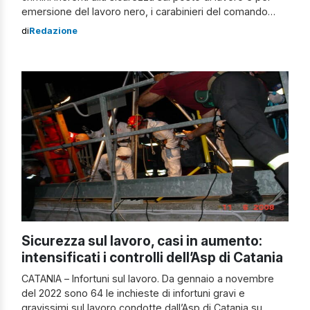
emersione del lavoro nero, i carabinieri del comando
provinciale di Messina e del Nucleo Ispettorato del
di
Redazione
Lavoro hanno sottoposto a controllo un cantiere edile a
Giardini Naxos. Durante l’ispezione, i militari dell’Arma
hanno scoperto violazioni alle […]
Sicurezza sul lavoro, casi in aumento:
intensificati i controlli dell’Asp di Catania
CATANIA – Infortuni sul lavoro. Da gennaio a novembre
del 2022 sono 64 le inchieste di infortuni gravi e
gravissimi sul lavoro condotte dall’Asp di Catania su