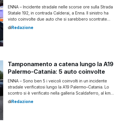
ENNA – Incidente stradale nelle scorse ore sulla Strada
Statale 192, in contrada Calderai, a Enna. Il sinistro ha
visto coinvolte due auto che si sarebbero scontrate
frontalmente. La violenza dell’impatto ha reso
di
Redazione
necessario l’intervento dei vigili del fuoco per estrarre
dalle lamiere gli occupanti dei mezzi. Il bilancio dello
scontro frontale è di due feriti, […]
Tamponamento a catena lungo la A19
Palermo-Catania: 5 auto coinvolte
ENNA – Sono ben 5 i veicoli coinvolti in un incidente
stradale verificatosi lungo la A19 Palermo–Catania. Lo
scontro si è verificato nella galleria Scaldaferro, al km
116,200, ad Enna. Incidente sulla A19 Si sarebbe trattato
di
Redazione
di un tamponamento a catena che avrebbe coinvolto le
5 autovetture. Nessun mezzo pesante sarebbe finito
nella “carambola” stradale. […]