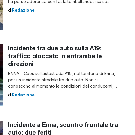
ha perso aderenza con l’asfalto ribaltandosi su se
stessa. L’allarme è scattato intorno alle 16:50. I soccorsi
di
Redazione
e il trasporto in ospedale Sul luogo del sinistro è
intervenuta una squadra dei Vigili del Fuoco del
comando provinciale. I pompieri hanno […]
Incidente tra due auto sulla A19:
traffico bloccato in entrambe le
direzioni
ENNA – Caos sull’autostrada A19, nel territorio di Enna,
per un incidente stradale tra due auto. Non si
conoscono al momento le condizioni dei conducenti,
né la dinamica del sinistro. Notevoli le ripercussioni sul
di
Redazione
traffico che risulta bloccato in entrambe le direzioni. Sul
luogo dell’incidente sono giunti il personale Anas e la
polizia stradale, insieme ai […]
Incidente a Enna, scontro frontale tra
auto: due feriti