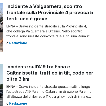
Incidente a Valguarnera, scontro
frontale sulla Provinciale 4 provoca 5
feriti: uno è grave
ENNA – Grave incidente stradale sulla Provinciale 4,
che collega Valguarnera a Dittaino. Nello scontro
frontale sono rimaste coinvolte due auto: una Renault,
con a bordo una famiglia di turisti belgi, e una Porsche,
di
Redazione
guidata da un uomo residente a Valguarnera.
L’incidente a Valguarnera Il bilancio è di cinque feriti, di
cui uno in condizioni […]
Incidente sull’A19 tra Enna e
Caltanissetta: traffico in tilt, code per
oltre 3 km
ENNA – Grave incidente stradale questa mattina lungo
l’autostrada A19 Palermo-Catania, in direzione Palermo,
all’altezza del chilometro 117, tra gli svincoli di Enna e
Caltanissetta. Secondo le prime informazioni, nel
di
Redazione