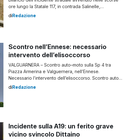
ore lungo la Statale 117, in contrada Salinelle,
nell’Ennese. Nello scontro sono rimaste coinvolte due
di
Redazione
autovetture: a bordo della prima viaggiava un
pensionato di 88 anni, mentre nell’altra si trovavano
due donne, madre e figlia, quest’ultima […]
Scontro nell’Ennese: necessario
intervento dell’elisoccorso
VALGUARNERA – Scontro auto–moto sulla Sp 4 tra
Piazza Armerina e Valguernera, nell’Ennese.
Necessario l’intervento dell’elisoccorso. Scontro auto-
moto a Valguernera: interviene l’elisoccorso Secondo
di
Redazione
le prime informazioni, l’incidente avrebbe coinvolto un
centauro che stava viaggiando in direzione
Valguarnera. Strada attualmente bloccata al traffico. A
causa del violente impatto è stato necessario
trasportate il ferito in ospedale […]
Incidente sulla A19: un ferito grave
vicino svincolo Dittaino