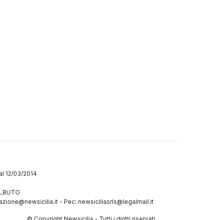
dal 12/03/2014
GALBUTO
azione@newsicilia.it
-
Pec: newsiciliasrls@legalmail.it
© Copyright Newsicilia - Tutti i diritti riservati