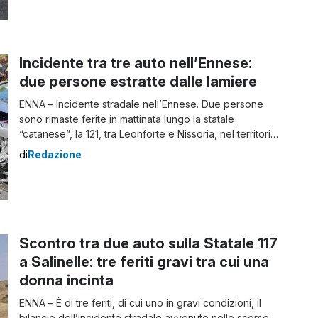
sinistro sarebbero rimasti coinvolti più veicoli,
causando rallentamenti significativi e una coda di oltre
3 chilometri. Sul posto sono immediatamente intervenuti
i mezzi di soccorso […]
Incidente tra tre auto nell’Ennese:
due persone estratte dalle lamiere
ENNA – Incidente stradale nell’Ennese. Due persone
sono rimaste ferite in mattinata lungo la statale
“catanese”, la 121, tra Leonforte e Nissoria, nel territorio
di Enna. Incidente nell’Ennese: due feriti Sul posto sono
di
Redazione
giunti e intervenuti i vigili del fuoco del distaccamento
di Leonforte, che hanno estratto dalle lamiere due
persone, rimaste incastrate a seguito […]
Scontro tra due auto sulla Statale 117
a Salinelle: tre feriti gravi tra cui una
donna incinta
ENNA – È di tre feriti, di cui uno in gravi condizioni, il
bilancio dell’incidente stradale avvenuto nelle scorse