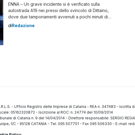
ENNA – Un grave incidente si è verificato sulla
autostrada A19 nei pressi dello svincolo di Dittaino,
dove due tamponamenti avvenuti a pochi minuti di
distanza hanno coinvolto un tir e due auto. Le cause
di
Redazione
dello scontro sono ancora in fase di accertamento da
parte della Polizia Stradale di Enna, che ha avviato le
indagini […]
.R.L.S.
-
Ufficio Registro delle Imprese di Catania
-
REA n. 347483
-
Iscritta 
fiscale: 05162320872
-
Iscrizione al ROC: n. 24774 del 10/09/2014
ibunale di Catania n. 9 del 14/04/2014
-
Direttore responsabile: SERGIO RE
uripe, 1/C
-
95128 CATANIA
-
Tel. 095 507701 - Fax 095 506330
-
E-mail: red
okie Policy