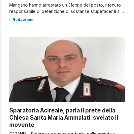
Mangano hanno arrestato un 31enne del posto, ritenuto
responsabile di detenzione di sostanze stupefacenti ai
fini di spaccio. Da tempo i militari lo tenevano sotto uno
di
Redazione
sguardo “attento” poiché, dalla loro attività info
investigativa, avevano appreso che quell’uomo
apparentemente irreprensibile aveva verosimilmente
una passione per il pollice […]
Sparatoria Acireale, parla il prete della
Chiesa Santa Maria Ammalati: svelato il
movente
CATANIA – Emerge un nuovo dettaglio nella grande e