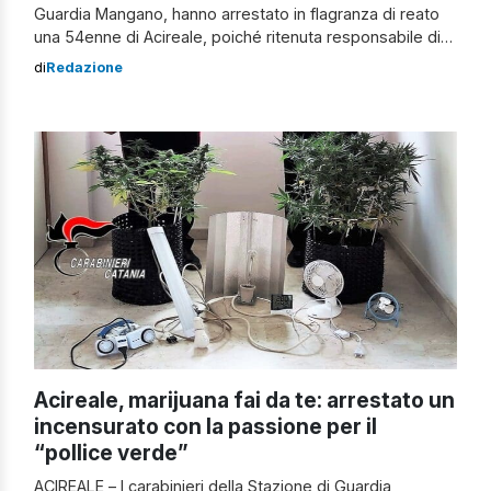
Guardia Mangano, hanno arrestato in flagranza di reato
una 54enne di Acireale, poiché ritenuta responsabile di
atti persecutori. Un commerciante acese 51enne ha
di
Redazione
chiamato i carabinieri e, con tono concitato, ha chiesto
loro aiuto in quanto era stato bloccato all’interno di
un’area di sua stessa proprietà. In […]
Acireale, marijuana fai da te: arrestato un
incensurato con la passione per il
“pollice verde”
ACIREALE – I carabinieri della Stazione di Guardia