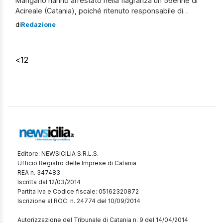
Mangano hanno arrestato nella flagranza un 56enne di
Acireale (Catania), poiché ritenuto responsabile di
produzione illecita di sostanze stupefacenti. Al termine di
di
Redazione
una attività info investigativa, corroborata da prolungati
servizi di osservazione e pedinamento, i militari hanno
sorpreso l’uomo mentre all’interno di un fondo agricolo
<
1
2
di sua […]
Editore: NEWSICILIA S.R.L.S.
Ufficio Registro delle Imprese di Catania
REA n. 347483
Iscritta dal 12/03/2014
Partita Iva e Codice fiscale: 05162320872
Iscrizione al ROC: n. 24774 del 10/09/2014
Autorizzazione del Tribunale di Catania n. 9 del 14/04/2014