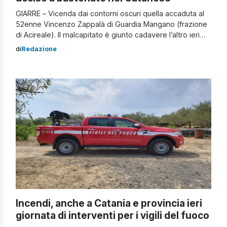
GIARRE – Vicenda dai contorni oscuri quella accaduta al
52enne Vincenzo Zappalà di Guardia Mangano (frazione
di Acireale). Il malcapitato è giunto cadavere l’altro ieri
sera all’ospedale di Giarre per le conseguenze delle
di
Redazione
percosse subite da ignoti che lo hanno aggredito in una
zona periferica di Altarello, frazione di Giarre. La vittima
era a bordo […]
Incendi, anche a Catania e provincia ieri
giornata di interventi per i vigili del fuoco