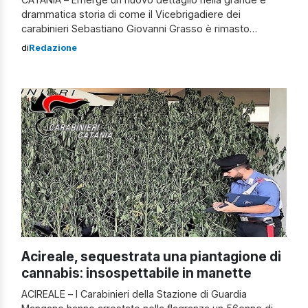
drammatica storia di come il Vicebrigadiere dei
carabinieri Sebastiano Giovanni Grasso è rimasto
gravemente ferito. Lo scorso 5 settembre, infatti, l’uomo
di
Redazione
stava assistendo alla prima comunione del figlio quando
improvvisamente sarebbe scoppiata una rissa
all’esterno della chiesa Santa Maria degli Ammalati, sita
nella frazione di Guardia Mangano […]
Acireale, sequestrata una piantagione di
cannabis: insospettabile in manette
ACIREALE – I Carabinieri della Stazione di Guardia