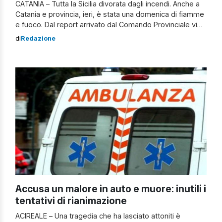
CATANIA – Tutta la Sicilia divorata dagli incendi. Anche a
Catania e provincia, ieri, è stata una domenica di fiamme
e fuoco. Dal report arrivato dal Comando Provinciale vigili
del fuoco di Catania alle 18 di ieri, erano 40 interventi
di
Redazione
conclusi in tutto il territorio della provincia di Catania da
inizio turno (ore 8) di cui […]
Accusa un malore in auto e muore: inutili i
tentativi di rianimazione
ACIREALE – Una tragedia che ha lasciato attoniti è