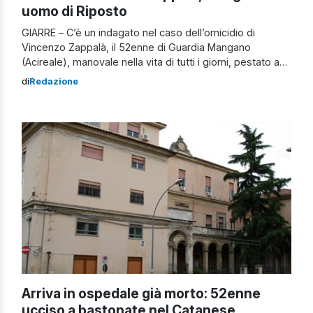
uomo di Riposto
GIARRE – C’è un indagato nel caso dell’omicidio di
Vincenzo Zappalà, il 52enne di Guardia Mangano
(Acireale), manovale nella vita di tutti i giorni, pestato a
sangue lo scorso 6 gennaio ad Altarello (Giarre). Nel
di
Redazione
registro degli indagati è stato iscritto un 46enne di
Riposto, incensurato, al momento accusato di omicidio
colposo. Pare che l’uomo […]
Arriva in ospedale già morto: 52enne
ucciso a bastonate nel Catanese