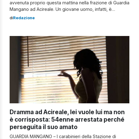
avvenuta proprio questa mattina nella frazione di Guardia
Mangano ad Acireale. Un giovane uomo, infatti, è
deceduto mentre era alla guida della sua auto. Stava
di
Redazione
proseguendo in direzione Stazzo, altra frazione di
Acireale, quanto all’improvviso avrebbe accusato un
malore perdendo il controllo della vettura e andando […]
Dramma ad Acireale, lei vuole lui ma non
è corrisposta: 54enne arrestata perché
perseguita il suo amato
GUARDIA MANGANO – I carabinieri della Stazione di