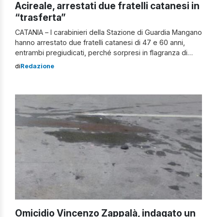
Acireale, arrestati due fratelli catanesi in
“trasferta”
CATANIA – I carabinieri della Stazione di Guardia Mangano
hanno arrestato due fratelli catanesi di 47 e 60 anni,
entrambi pregiudicati, perché sorpresi in flagranza di
reato di tentato furto in abitazione. Al riguardo i militari,
di
Redazione
nel corso di un servizio di perlustrazione e grazie allo
stretto rapporto collaborativo instaurato con i cittadini,
hanno ricevuto […]
Omicidio Vincenzo Zappalà, indagato un