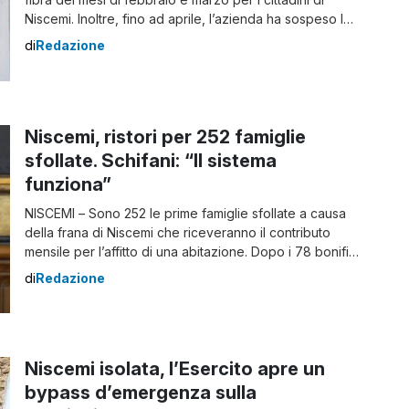
Niscemi. Inoltre, fino ad aprile, l’azienda ha sospeso le
richieste di recupero di importi pregressi dovuti. Per
di
Redazione
agevolare tutti i cittadini niscemesi l’azienda ha già reso
gratuito, fino a fine anno, il servizio Seguimi, […]
Niscemi, ristori per 252 famiglie
sfollate. Schifani: “Il sistema
funziona”
NISCEMI – Sono 252 le prime famiglie sfollate a causa
della frana di Niscemi che riceveranno il contributo
mensile per l’affitto di una abitazione. Dopo i 78 bonifici
dei giorni scorsi, stamattina il Comune ne ha emessi altri
di
Redazione
174 per altrettanti nuclei familiari. Nei prossimi giorni si
aggiungeranno gli ultimi 190 pagamenti. Schifani sulla
situazione […]
Niscemi isolata, l’Esercito apre un
bypass d’emergenza sulla