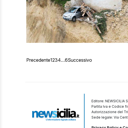
Precedente
1
2
3
4
…
6
Successivo
Editore: NEWSICILIA S
Partita Iva e Codice 
Autorizzazione del Tr
Sede legale: Via Cent
Privacy Policy e Co