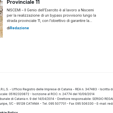
Provinciale 11
NISCEMI – Il Genio dell’Esercito è al lavoro a Niscemi
per la realizzazione di un bypass provvisorio lungo la
strada provinciale 11, con l’obiettivo di garantire la
viabilità attorno al centro abitato. L’intervento si è reso
di
Redazione
necessario dopo la segnalazione di un potenziale
rischio residuo legato a movimenti franosi, che
interesserebbero il tracciato della Sp11, […]
.R.L.S.
-
Ufficio Registro delle Imprese di Catania
-
REA n. 347483
-
Iscritta 
fiscale: 05162320872
-
Iscrizione al ROC: n. 24774 del 10/09/2014
ibunale di Catania n. 9 del 14/04/2014
-
Direttore responsabile: SERGIO RE
uripe, 1/C
-
95128 CATANIA
-
Tel. 095 507701 - Fax 095 506330
-
E-mail: red
okie Policy