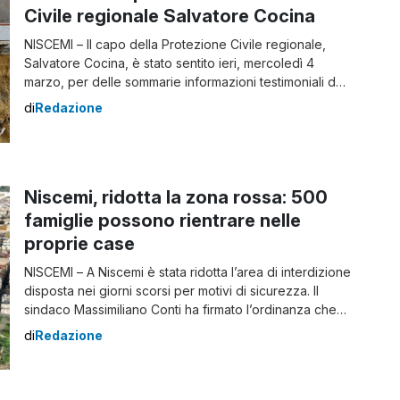
Civile regionale Salvatore Cocina
NISCEMI – Il capo della Protezione Civile regionale,
Salvatore Cocina, è stato sentito ieri, mercoledì 4
marzo, per delle sommarie informazioni testimoniali dal
Procuratore di Gela, Salvatore Vella, nell’ambito
di
Redazione
dell’indagine aperta dopo la frana che ha colpito
Niscemi. Frana di Niscemi, sentito dalla Procura il capo
della Protezione Civile regionale I Pm stanno tentando
di […]
Niscemi, ridotta la zona rossa: 500
famiglie possono rientrare nelle
proprie case
NISCEMI – A Niscemi è stata ridotta l’area di interdizione
disposta nei giorni scorsi per motivi di sicurezza. Il
sindaco Massimiliano Conti ha firmato l’ordinanza che
riduce il perimetro della zona rossa, portandolo da 150
di
Redazione
a 100 metri, con conseguente spostamento in avanti
delle transenne. Il provvedimento era stato annunciato
dal capo della Protezione civile […]