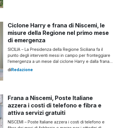
urgenza tramite gli uffici del Genio civile di
Caltanissetta, riguarda un’arteria considerata strategica
perché costituisce una essenziale via di fuga dal
centro […]
Ciclone Harry e frana di Niscemi, le
misure della Regione nel primo mese
di emergenza
SICILIA – La Presidenza della Regione Siciliana fa il
punto degli interventi messi in campo per fronteggiare
l’emergenza a un mese dal ciclone Harry e dalla frana
di Niscemi. Ciclone Harry e Niscemi: le misure della
di
Redazione
Regione È stato immediatamente dichiarato lo stato di
emergenza regionale e richiesto e ottenuto quello di
emergenza nazionale; sono […]
Frana a Niscemi, Poste Italiane
azzera i costi di telefono e fibra e
attiva servizi gratuiti
NISCEMI – Poste Italiane azzera i costi di telefono e
fibra dei mesi di febbraio e marzo per i cittadini di