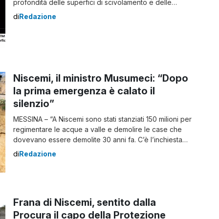
profondità delle superfici di scivolamento e delle
caratteristiche geologiche dei terreni coinvolti, non è
di
Redazione
tecnicamente possibile conseguire una stabilizzazione
definitiva dell’intero versante mediante interventi
strutturali estensivi“. Lo studio dei geologi su Niscemi Lo
dice la seconda relazione dei docenti […]
Niscemi, il ministro Musumeci: “Dopo
la prima emergenza è calato il
silenzio”
MESSINA – “A Niscemi sono stati stanziati 150 milioni per
regimentare le acque a valle e demolire le case che
dovevano essere demolite 30 anni fa. C’è l’inchiesta
della magistratura che fa il suo corso per capire chi
di
Redazione
doveva intervenire in questi trent’anni e non lo ha fatto”
Queste le parole del ministro per la […]
Frana di Niscemi, sentito dalla
Procura il capo della Protezione