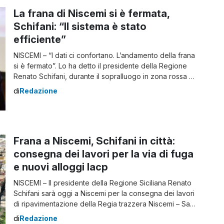
La frana di Niscemi si è fermata,
Schifani: “Il sistema è stato
efficiente”
NISCEMI – “I dati ci confortano. L’andamento della frana
si è fermato”. Lo ha detto il presidente della Regione
Renato Schifani, durante il sopralluogo in zona rossa a
Niscemi. Il governatore, accompagnato dal sindaco
di
Redazione
Massimiliano Conti e dal direttore regionale della
protezione civile Salvo Cocina, in municipio ha
consegnato le chiavi di due immobili Iacp […]
Frana a Niscemi, Schifani in città:
consegna dei lavori per la via di fuga
e nuovi alloggi Iacp
NISCEMI – Il presidente della Regione Siciliana Renato
Schifani sarà oggi a Niscemi per la consegna dei lavori
di ripavimentazione della Regia trazzera Niscemi – San
Michele di Ganzaria. L’intervento, appaltato in somma
di
Redazione