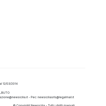
dal 12/03/2014
GALBUTO
azione@newsicilia.it
-
Pec: newsiciliasrls@legalmail.it
© Copyright Newsicilia - Tutti i diritti riservati