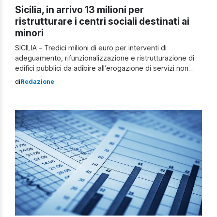
Sicilia, in arrivo 13 milioni per
ristrutturare i centri sociali destinati ai
minori
SICILIA – Tredici milioni di euro per interventi di
adeguamento, rifunzionalizzazione e ristrutturazione di
edifici pubblici da adibire all’erogazione di servizi non
residenziali destinati ai minori, ovvero centri sociali
di
Redazione
aggregativi diurni rivolti alla popolazione di fascia di età
4-18 anni per lo svolgimento di attività socio-educative e
ludiche. I fondi, a valere sul programma europeo […]