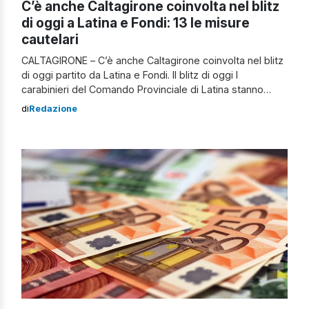
C’è anche Caltagirone coinvolta nel blitz
di oggi a Latina e Fondi: 13 le misure
cautelari
CALTAGIRONE – C’è anche Caltagirone coinvolta nel blitz
di oggi partito da Latina e Fondi. Il blitz di oggi I
carabinieri del Comando Provinciale di Latina stanno
infatti dando esecuzione a una ordinanza di custodia
di
Redazione
cautelare emessa dal Giudice per le Indagini Preliminari
del Tribunale di Roma, su richiesta della locale Procura
Distrettuale Antimafia, nei […]