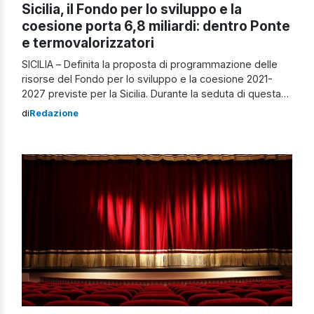
Sicilia, il Fondo per lo sviluppo e la
coesione porta 6,8 miliardi: dentro Ponte
e termovalorizzatori
SICILIA – Definita la proposta di programmazione delle
risorse del Fondo per lo sviluppo e la coesione 2021-
2027 previste per la Sicilia. Durante la seduta di questa
mattina, la giunta regionale ha apprezzato il piano del
di
Redazione
presidente Renato Schifani sulla ripartizione di 6,8
miliardi di euro da destinare a interventi in dodici ambiti.
Le parole […]