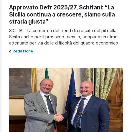
Approvato Defr 2025/27, Schifani: “La
Sicilia continua a crescere, siamo sulla
strada giusta”
SICILIA – La conferma del trend di crescita del pil della
Sicilia anche per il prossimo triennio, seppur a un ritmo
attenuato per via delle difficoltà del quadro economico e
politico internazionale, ma comunque in linea con il dato
di
Redazione
del Paese. Approvato Defr 2025-2027 È lo scenario
delineato nel Documento di economia e finanza
regionale […]