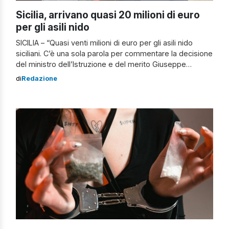
Sicilia, arrivano quasi 20 milioni di euro
per gli asili nido
SICILIA – “Quasi venti milioni di euro per gli asili nido
siciliani. C’è una sola parola per commentare la decisione
del ministro dell’Istruzione e del merito Giuseppe
Valditara: grazie, a nome mio e di tutte le famiglie
di
Redazione
siciliane con bimbi in età prescolare, in particolare le
mamme lavoratrici con ovvie e comprensibili difficoltà“. In
arrivo […]