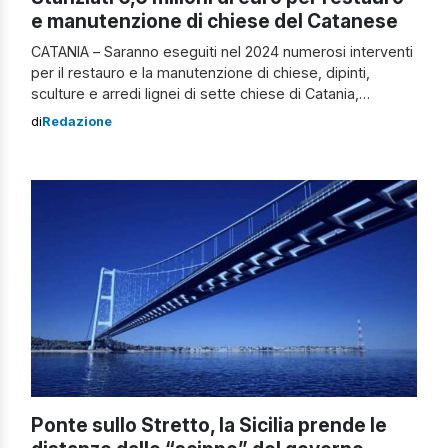
e manutenzione di chiese del Catanese
CATANIA – Saranno eseguiti nel 2024 numerosi interventi
per il restauro e la manutenzione di chiese, dipinti,
sculture e arredi lignei di sette chiese di Catania,
Acireale, Adrano, Giarre e Caltagirone. Il costo ammonta
di
Redazione
a circa 6,6 milioni di euro. I lavori saranno finanziati da
oltre 3milioni di euro di fondi PNRR dedicati al restauro,
gestito […]
Ponte sullo Stretto, la Sicilia prende le