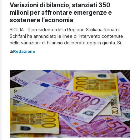
Variazioni di bilancio, stanziati 350
milioni per affrontare emergenze e
sostenere l’economia
SICILIA – Il presidente della Regione Siciliana Renato
Schifani ha annunciato le linee di intervento contenute
nelle variazioni di bilancio deliberate oggi in giunta. Si
parla di “emergenza siccità con investimenti nelle reti
di
Redazione
idriche e sostegni alle imprese agricole, iniziative a
favore delle aziende e dei sistemi produttivi. E ancora,
fondi per il rinnovo del contratto collettivo […]