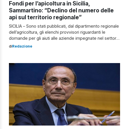
Fondi per l’apicoltura in Sicilia,
Sammartino: “Declino del numero delle
api sul territorio regionale”
SICILIA – Sono stati pubblicati, dal dipartimento regionale
dell’agricoltura, gli elenchi provvisori riguardanti le
domande per gli aiuti alle aziende impegnate nel settore
dell’apicoltura. I finanziamenti in questione si inseriscono
di
Redazione
all’interno di quegli aiuti quinquennali regolari. Erano 327
le richieste iniziali, delle quali 292 sono state ritenute
ammissibili. A beneficiare di tali aiuti, infatti, saranno […]