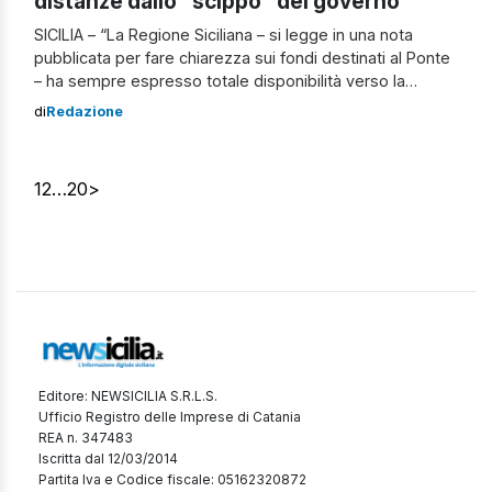
distanze dallo “scippo” del governo
SICILIA – “La Regione Siciliana – si legge in una nota
pubblicata per fare chiarezza sui fondi destinati al Ponte
– ha sempre espresso totale disponibilità verso la
realizzazione del Ponte sullo Stretto, opera che
di
Redazione
considera strategica, e per questo la giunta si era
impegnata a destinare un miliardo di euro di risorse del
Fes […]
1
2
…
20
>
Editore: NEWSICILIA S.R.L.S.
Ufficio Registro delle Imprese di Catania
REA n. 347483
Iscritta dal 12/03/2014
Partita Iva e Codice fiscale: 05162320872