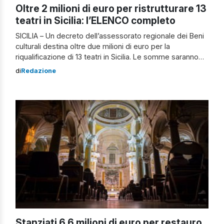
Oltre 2 milioni di euro per ristrutturare 13
teatri in Sicilia: l’ELENCO completo
SICILIA – Un decreto dell’assessorato regionale dei Beni
culturali destina oltre due milioni di euro per la
riqualificazione di 13 teatri in Sicilia. Le somme saranno
utilizzate per la copertura finanziaria di interventi volti alla
di
Redazione
ristrutturazione, al ripristino e alla messa in sicurezza
degli edifici teatrali. L’assessore Francesco Paolo
Scarpinato sottolinea che questi finanziamenti non […]
Stanziati 6,6 milioni di euro per restauro